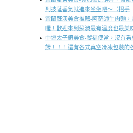
到披薩香氣就進來坐坐吧～（招手
宜蘭蘇澳美食推薦-阿奇師牛肉麵
喔！歡迎來到蘇澳最有溫度也最美
中壢太子鎮美食-饗福便當，沒有
餚！！！還有各式真空冷凍包裝的