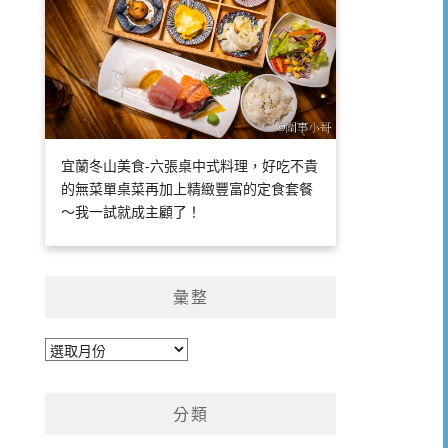
宜蘭冬山美食-六張桌中式料理，好吃不貴
的無菜單桌菜再加上精緻豐富的定食套餐
～我一試就成主顧了！
彙整
彙
整
分類