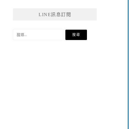
LINE訊息訂閱
搜
尋
關
鍵
字: