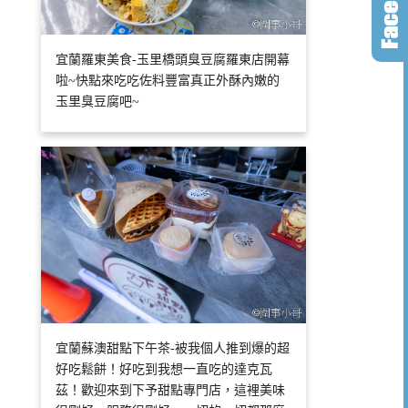
宜蘭羅東美食-玉里橋頭臭豆腐羅東店開幕
啦~快點來吃吃佐料豐富真正外酥內嫩的
玉里臭豆腐吧~
宜蘭蘇澳甜點下午茶-被我個人推到爆的超
好吃鬆餅！好吃到我想一直吃的達克瓦
茲！歡迎來到下予甜點專門店，這裡美味