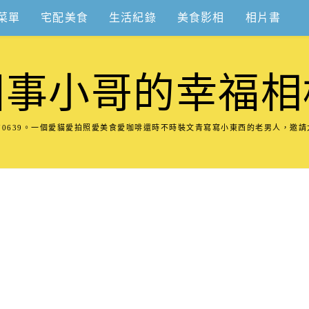
菜單
宅配美食
生活紀錄
美食影相
相片書
圍事小哥的幸福相
8570639。一個愛貓愛拍照愛美食愛咖啡還時不時裝文青寫寫小東西的老男人，邀