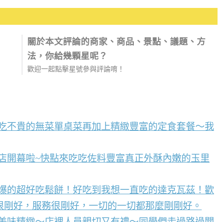
關於本文評論的商家、商品、景點、議題、方
法，你給幾顆星呢？
歡迎一起點擊星號參與評論唷！
好吃不貴的無菜單桌菜再加上精緻豐富的定食套餐～我
店開幕啦~快點來吃吃佐料豐富真正外酥內嫩的玉里
到爆的超好吃鬆餅！好吃到我想一直吃的達克瓦茲！歡
很剛好，服務很剛好，一切的一切都那麼剛剛好。
點美味精緻～店裡人員親切又有禮～同學們走過路過聞