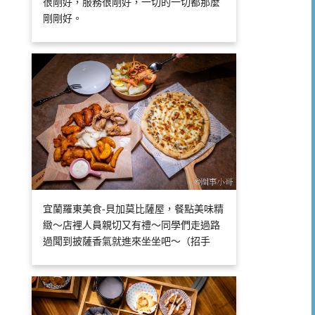
很剛好，服務很剛好，一切的一切都那麼
剛剛好。
宜蘭羅東美食-貝加莫比薩屋，餐點美味精
緻～店裡人員親切又有禮～同學們走過路
過聞到披薩香氣就進來坐坐吧～（招手