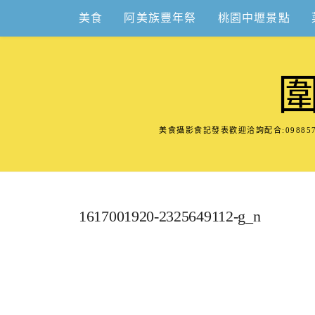
Skip
美食
阿美族豐年祭
桃園中壢景點
to
content
美食攝影食記發表歡迎洽詢配合:098
1617001920-2325649112-g_n