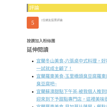
評論
1位網友投票評論
5
按讚加入粉絲團
延伸閱讀
宜蘭冬山美食-六張桌中式料理，
一試就成主顧了！
宜蘭羅東美食-玉里橋頭臭豆腐羅東
臭豆腐吧~
宜蘭蘇澳甜點下午茶-被我個人推
迎來到下予甜點專門店，這裡美味
宜蘭羅東美食-貝加莫比薩屋，餐