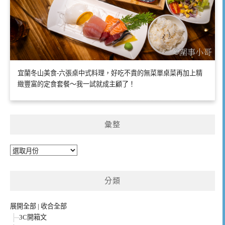
宜蘭冬山美食-六張桌中式料理，好吃不貴的無菜單桌菜再加上精
緻豐富的定食套餐～我一試就成主顧了！
彙整
彙
整
分類
展開全部
|
收合全部
3C開箱文