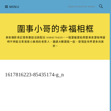
Skip
MENU
to
content
圍事小哥的幸福相框
美食攝影食記發表歡迎洽詢配合:0988570639。一個愛貓愛拍照愛美食愛咖啡還
時不時裝文青寫寫小東西的老男人，邀請大夥跟我一起，發現這世界更多的美
好。
1617816223-85435174-g_n