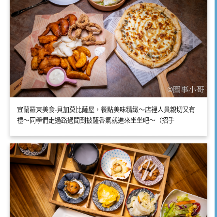
宜蘭羅東美食-貝加莫比薩屋，餐點美味精緻～店裡人員親切又有
禮～同學們走過路過聞到披薩香氣就進來坐坐吧～（招手