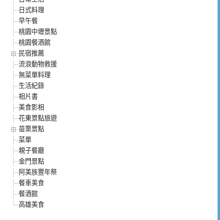
日式料理
早午餐
桃園中壢景點
桃園餐酒館
民宿推薦
流浪動物救援
無菜單料理
生活紀錄
相片書
美食影相
花東景點旅遊
苗栗景點
菜單
親子餐廳
金門景點
阿美族豐年祭
餐車美食
餐酒館
高雄美食