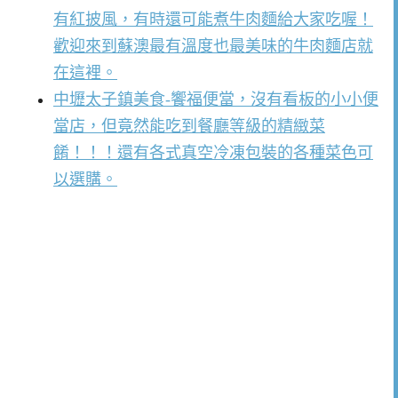
有紅披風，有時還可能煮牛肉麵給大家吃喔！
歡迎來到蘇澳最有溫度也最美味的牛肉麵店就
在這裡。
中壢太子鎮美食-饗福便當，沒有看板的小小便
當店，但竟然能吃到餐廳等級的精緻菜
餚！！！還有各式真空冷凍包裝的各種菜色可
以選購。