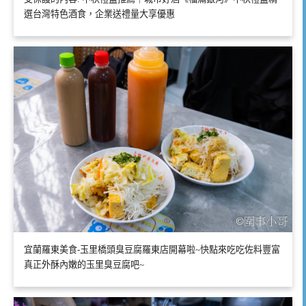
選台灣特色酒食，企業送禮量大享優惠
宜蘭羅東美食-玉里橋頭臭豆腐羅東店開幕啦~快點來吃吃佐料豐富
真正外酥內嫩的玉里臭豆腐吧~