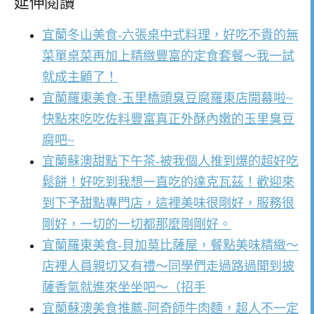
延伸閱讀
宜蘭冬山美食-六張桌中式料理，好吃不貴的無
菜單桌菜再加上精緻豐富的定食套餐～我一試
就成主顧了！
宜蘭羅東美食-玉里橋頭臭豆腐羅東店開幕啦~
快點來吃吃佐料豐富真正外酥內嫩的玉里臭豆
腐吧~
宜蘭蘇澳甜點下午茶-被我個人推到爆的超好吃
鬆餅！好吃到我想一直吃的達克瓦茲！歡迎來
到下予甜點專門店，這裡美味很剛好，服務很
剛好，一切的一切都那麼剛剛好。
宜蘭羅東美食-貝加莫比薩屋，餐點美味精緻～
店裡人員親切又有禮～同學們走過路過聞到披
薩香氣就進來坐坐吧～（招手
宜蘭蘇澳美食推薦-阿奇師牛肉麵，超人不一定