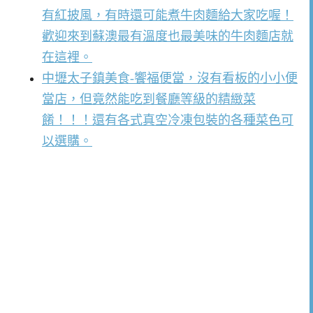
有紅披風，有時還可能煮牛肉麵給大家吃喔！
歡迎來到蘇澳最有溫度也最美味的牛肉麵店就
在這裡。
中壢太子鎮美食-饗福便當，沒有看板的小小便
當店，但竟然能吃到餐廳等級的精緻菜
餚！！！還有各式真空冷凍包裝的各種菜色可
以選購。