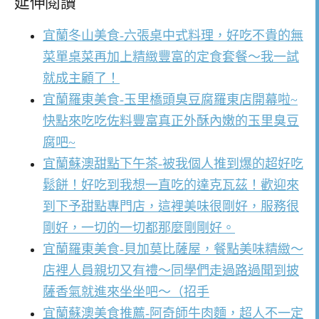
延伸閱讀
宜蘭冬山美食-六張桌中式料理，好吃不貴的無
菜單桌菜再加上精緻豐富的定食套餐～我一試
就成主顧了！
宜蘭羅東美食-玉里橋頭臭豆腐羅東店開幕啦~
快點來吃吃佐料豐富真正外酥內嫩的玉里臭豆
腐吧~
宜蘭蘇澳甜點下午茶-被我個人推到爆的超好吃
鬆餅！好吃到我想一直吃的達克瓦茲！歡迎來
到下予甜點專門店，這裡美味很剛好，服務很
剛好，一切的一切都那麼剛剛好。
宜蘭羅東美食-貝加莫比薩屋，餐點美味精緻～
店裡人員親切又有禮～同學們走過路過聞到披
薩香氣就進來坐坐吧～（招手
宜蘭蘇澳美食推薦-阿奇師牛肉麵，超人不一定