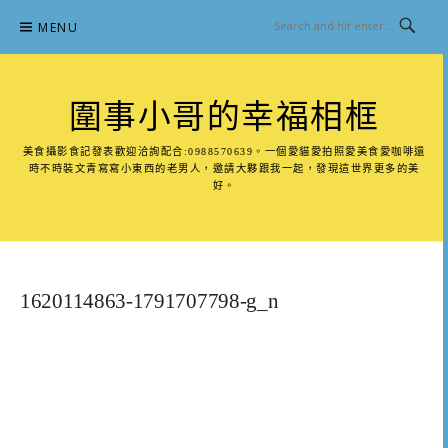
Skip
MENU
to
content
圍事小哥的幸福相框
美食攝影食記發表歡迎洽詢配合:0988570639。一個愛貓愛拍照愛美食愛咖啡還
時不時裝文青寫寫小東西的老男人，邀請大夥跟我一起，發現這世界更多的美
好。
1620114863-1791707798-g_n