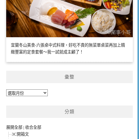
宜蘭冬山美食-六張桌中式料理，好吃不貴的無菜單桌菜再加上精
緻豐富的定食套餐～我一試就成主顧了！
彙整
彙
整
分類
展開全部
|
收合全部
3C開箱文