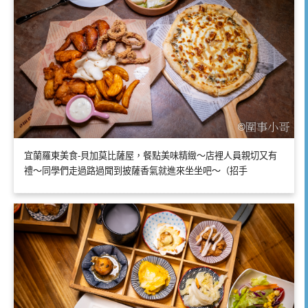
宜蘭羅東美食-貝加莫比薩屋，餐點美味精緻～店裡人員親切又有
禮～同學們走過路過聞到披薩香氣就進來坐坐吧～（招手