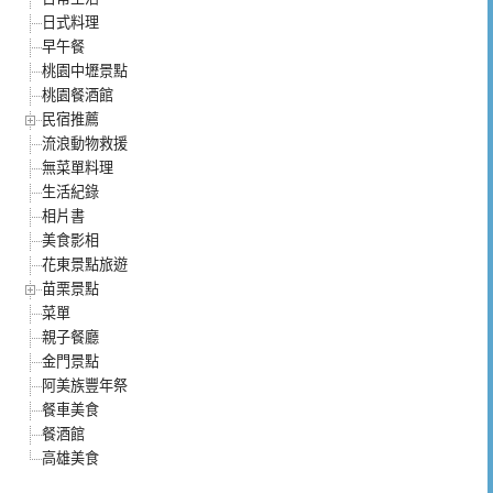
日式料理
早午餐
桃園中壢景點
桃園餐酒館
民宿推薦
流浪動物救援
無菜單料理
生活紀錄
相片書
美食影相
花東景點旅遊
苗栗景點
菜單
親子餐廳
金門景點
阿美族豐年祭
餐車美食
餐酒館
高雄美食