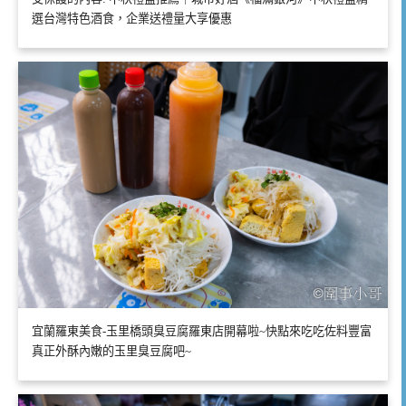
選台灣特色酒食，企業送禮量大享優惠
宜蘭羅東美食-玉里橋頭臭豆腐羅東店開幕啦~快點來吃吃佐料豐富
真正外酥內嫩的玉里臭豆腐吧~