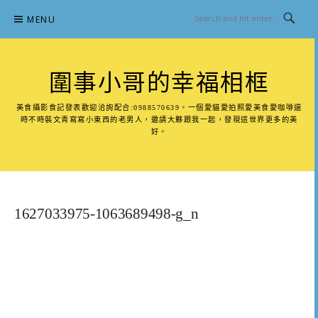
Skip
MENU
to
content
圍事小哥的幸福相框
美食攝影食記發表歡迎洽詢配合:0988570639。一個愛貓愛拍照愛美食愛咖啡還
時不時裝文青寫寫小東西的老男人，邀請大夥跟我一起，發現這世界更多的美
好。
1627033975-1063689498-g_n