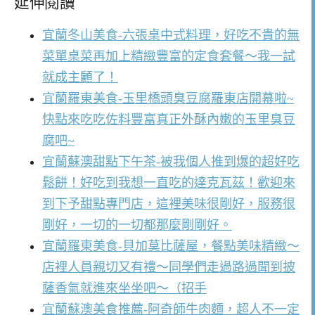
延伸閱讀
宜蘭冬山美食-六張桌中式料理，好吃不貴的無
菜單桌菜再加上精緻豐富的定食套餐～我一試
就成主顧了！
宜蘭羅東美食-玉里橋頭臭豆腐羅東店開幕啦~
快點來吃吃佐料豐富真正外酥內嫩的玉里臭豆
腐吧~
宜蘭蘇澳甜點下午茶-被我個人推到爆的超好吃
鬆餅！好吃到我想一直吃的達克瓦茲！歡迎來
到下予甜點專門店，這裡美味很剛好，服務很
剛好，一切的一切都那麼剛剛好。
宜蘭羅東美食-貝加莫比薩屋，餐點美味精緻～
店裡人員親切又有禮～同學們走過路過聞到披
薩香氣就進來坐坐吧～（招手
宜蘭蘇澳美食推薦-阿奇師牛肉麵，超人不一定