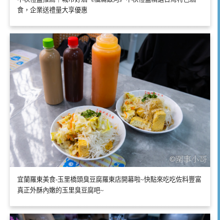
食，企業送禮量大享優惠
宜蘭羅東美食-玉里橋頭臭豆腐羅東店開幕啦~快點來吃吃佐料豐富
真正外酥內嫩的玉里臭豆腐吧~