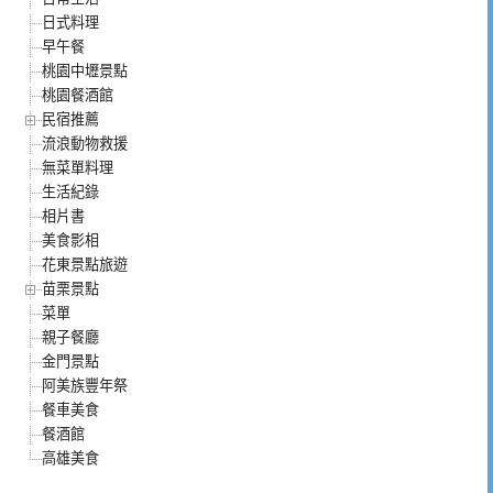
日式料理
早午餐
桃園中壢景點
桃園餐酒館
民宿推薦
流浪動物救援
無菜單料理
生活紀錄
相片書
美食影相
花東景點旅遊
苗栗景點
菜單
親子餐廳
金門景點
阿美族豐年祭
餐車美食
餐酒館
高雄美食