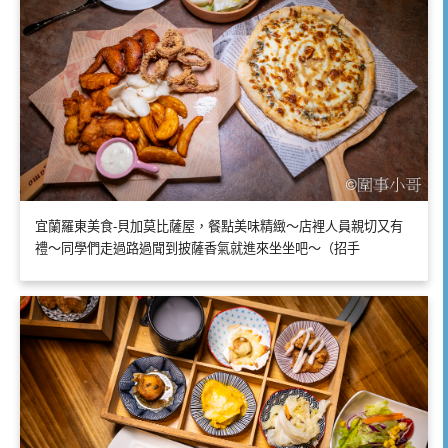
宜蘭羅東美食-貝加莫比薩屋，餐點美味精緻～店裡人員親切又有
禮～同學們走過路過聞到披薩香氣就進來坐坐吧～（招手