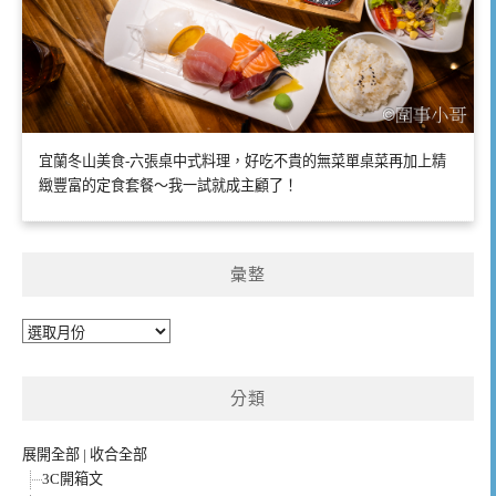
宜蘭冬山美食-六張桌中式料理，好吃不貴的無菜單桌菜再加上精
緻豐富的定食套餐～我一試就成主顧了！
彙整
彙
整
分類
展開全部
|
收合全部
3C開箱文