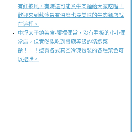
有紅披風，有時還可能煮牛肉麵給大家吃喔！
歡迎來到蘇澳最有溫度也最美味的牛肉麵店就
在這裡。
中壢太子鎮美食-饗福便當，沒有看板的小小便
當店，但竟然能吃到餐廳等級的精緻菜
餚！！！還有各式真空冷凍包裝的各種菜色可
以選購。