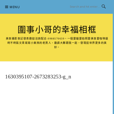
Skip
MENU
to
content
圍事小哥的幸福相框
美食攝影食記發表歡迎洽詢配合:0988570639。一個愛貓愛拍照愛美食愛咖啡還
時不時裝文青寫寫小東西的老男人，邀請大夥跟我一起，發現這世界更多的美
好。
1630395107-2673283253-g_n