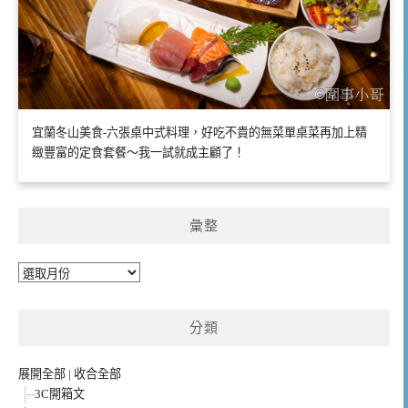
宜蘭冬山美食-六張桌中式料理，好吃不貴的無菜單桌菜再加上精
緻豐富的定食套餐～我一試就成主顧了！
彙整
彙
整
分類
展開全部
|
收合全部
3C開箱文