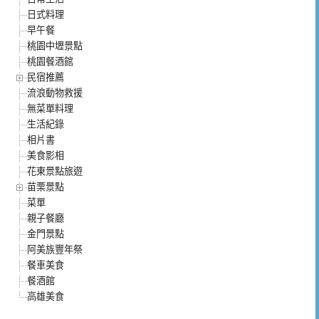
日式料理
早午餐
桃園中壢景點
桃園餐酒館
民宿推薦
流浪動物救援
無菜單料理
生活紀錄
相片書
美食影相
花東景點旅遊
苗栗景點
菜單
親子餐廳
金門景點
阿美族豐年祭
餐車美食
餐酒館
高雄美食