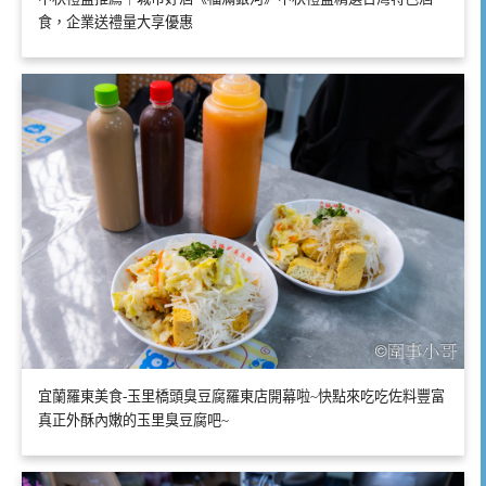
食，企業送禮量大享優惠
宜蘭羅東美食-玉里橋頭臭豆腐羅東店開幕啦~快點來吃吃佐料豐富
真正外酥內嫩的玉里臭豆腐吧~