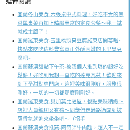
延伸閱讀
宜蘭冬山美食-六張桌中式料理，好吃不貴的無
菜單桌菜再加上精緻豐富的定食套餐～我一試
就成主顧了！
宜蘭羅東美食-玉里橋頭臭豆腐羅東店開幕啦~
快點來吃吃佐料豐富真正外酥內嫩的玉里臭豆
腐吧~
宜蘭蘇澳甜點下午茶-被我個人推到爆的超好吃
鬆餅！好吃到我想一直吃的達克瓦茲！歡迎來
到下予甜點專門店，這裡美味很剛好，服務很
剛好，一切的一切都那麼剛剛好。
宜蘭羅東美食-貝加莫比薩屋，餐點美味精緻～
店裡人員親切又有禮～同學們走過路過聞到披
薩香氣就進來坐坐吧～（招手
宜蘭蘇澳美食推薦-阿奇師牛肉麵，超人不一定