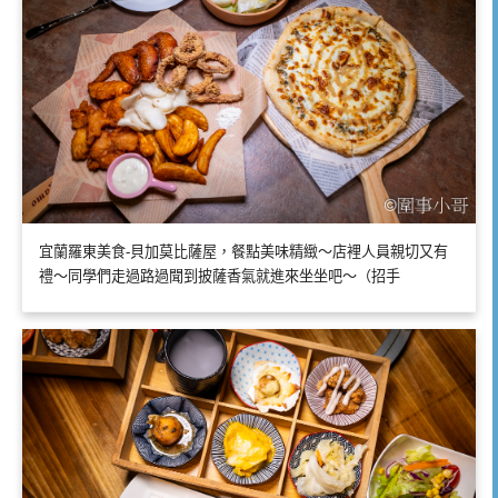
宜蘭羅東美食-貝加莫比薩屋，餐點美味精緻～店裡人員親切又有
禮～同學們走過路過聞到披薩香氣就進來坐坐吧～（招手