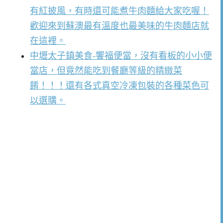
有紅披風，有時還可能煮牛肉麵給大家吃喔！
歡迎來到蘇澳最有溫度也最美味的牛肉麵店就
在這裡。
中壢太子鎮美食-饗福便當，沒有看板的小小便
當店，但竟然能吃到餐廳等級的精緻菜
餚！！！還有各式真空冷凍包裝的各種菜色可
以選購。