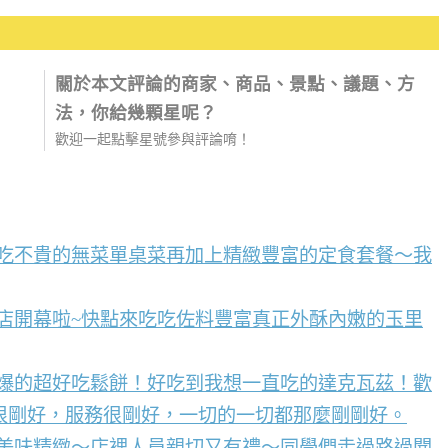
關於本文評論的商家、商品、景點、議題、方
法，你給幾顆星呢？
歡迎一起點擊星號參與評論唷！
好吃不貴的無菜單桌菜再加上精緻豐富的定食套餐～我
店開幕啦~快點來吃吃佐料豐富真正外酥內嫩的玉里
到爆的超好吃鬆餅！好吃到我想一直吃的達克瓦茲！歡
很剛好，服務很剛好，一切的一切都那麼剛剛好。
點美味精緻～店裡人員親切又有禮～同學們走過路過聞