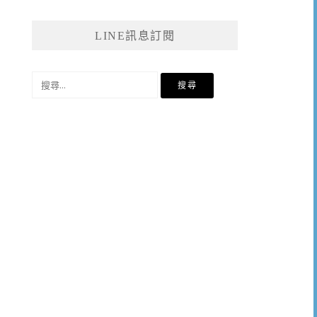
LINE訊息訂閱
搜
尋
關
鍵
字: