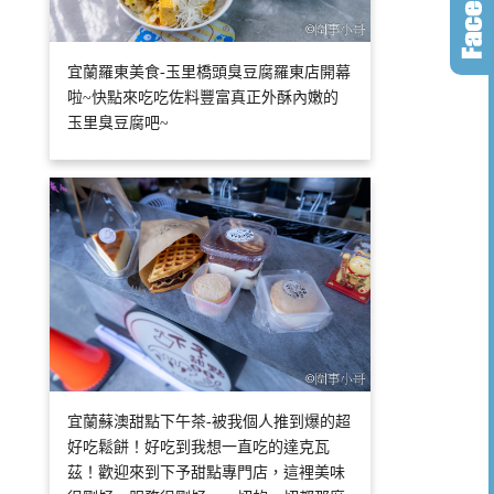
宜蘭羅東美食-玉里橋頭臭豆腐羅東店開幕
啦~快點來吃吃佐料豐富真正外酥內嫩的
玉里臭豆腐吧~
宜蘭蘇澳甜點下午茶-被我個人推到爆的超
好吃鬆餅！好吃到我想一直吃的達克瓦
茲！歡迎來到下予甜點專門店，這裡美味