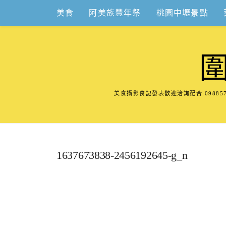
Skip
美食
阿美族豐年祭
桃園中壢景點
to
content
美食攝影食記發表歡迎洽詢配合:098
1637673838-2456192645-g_n