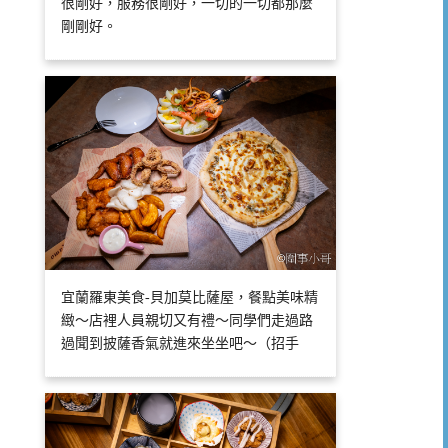
很剛好，服務很剛好，一切的一切都那麼
剛剛好。
宜蘭羅東美食-貝加莫比薩屋，餐點美味精
緻～店裡人員親切又有禮～同學們走過路
過聞到披薩香氣就進來坐坐吧～（招手