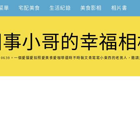
菜單
宅配美食
生活紀錄
美食影相
相片書
圍事小哥的幸福相
8570639。一個愛貓愛拍照愛美食愛咖啡還時不時裝文青寫寫小東西的老男人，邀