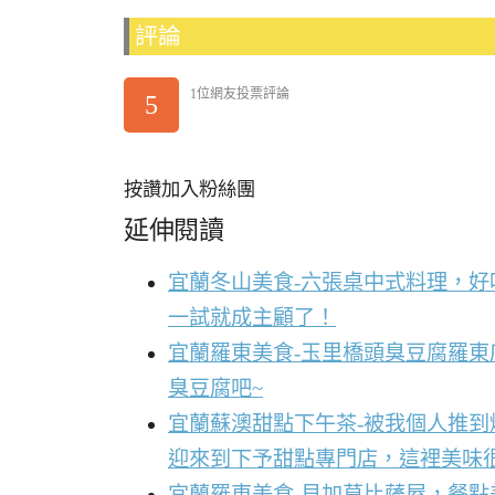
評論
1位網友投票評論
5
按讚加入粉絲團
延伸閱讀
宜蘭冬山美食-六張桌中式料理，
一試就成主顧了！
宜蘭羅東美食-玉里橋頭臭豆腐羅東
臭豆腐吧~
宜蘭蘇澳甜點下午茶-被我個人推
迎來到下予甜點專門店，這裡美味
宜蘭羅東美食-貝加莫比薩屋，餐