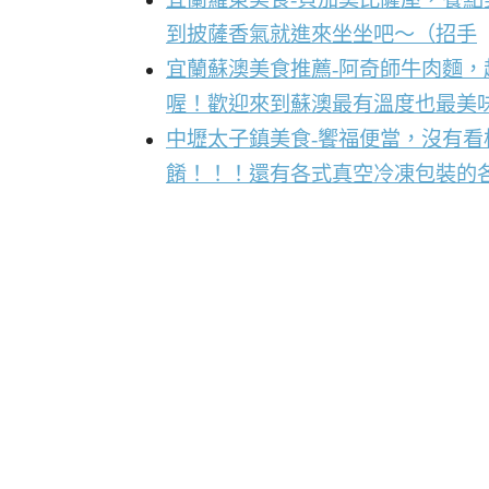
到披薩香氣就進來坐坐吧～（招手
宜蘭蘇澳美食推薦-阿奇師牛肉麵
喔！歡迎來到蘇澳最有溫度也最美
中壢太子鎮美食-饗福便當，沒有
餚！！！還有各式真空冷凍包裝的