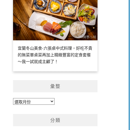
宜蘭冬山美食-六張桌中式料理，好吃不貴
的無菜單桌菜再加上精緻豐富的定食套餐
～我一試就成主顧了！
彙整
彙
整
分類