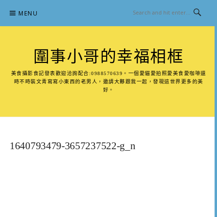
Skip
MENU
to
content
圍事小哥的幸福相框
美食攝影食記發表歡迎洽詢配合:0988570639。一個愛貓愛拍照愛美食愛咖啡還
時不時裝文青寫寫小東西的老男人，邀請大夥跟我一起，發現這世界更多的美
好。
1640793479-3657237522-g_n