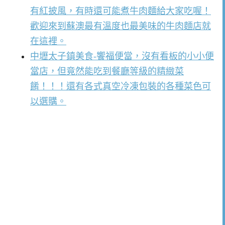
有紅披風，有時還可能煮牛肉麵給大家吃喔！
歡迎來到蘇澳最有溫度也最美味的牛肉麵店就
在這裡。
中壢太子鎮美食-饗福便當，沒有看板的小小便
當店，但竟然能吃到餐廳等級的精緻菜
餚！！！還有各式真空冷凍包裝的各種菜色可
以選購。