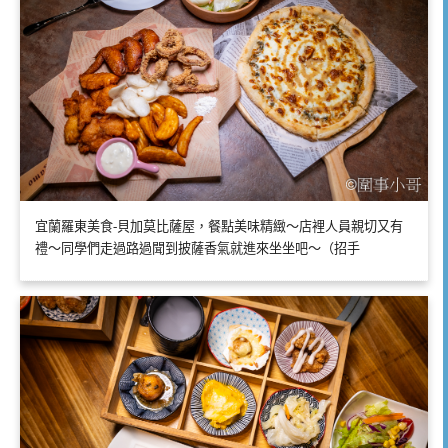
宜蘭羅東美食-貝加莫比薩屋，餐點美味精緻～店裡人員親切又有
禮～同學們走過路過聞到披薩香氣就進來坐坐吧～（招手