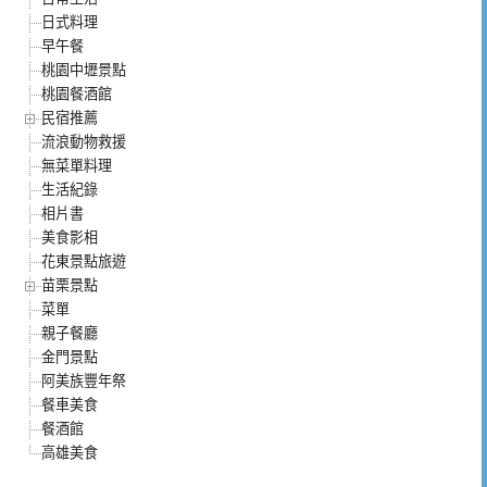
日式料理
早午餐
桃園中壢景點
桃園餐酒館
民宿推薦
流浪動物救援
無菜單料理
生活紀錄
相片書
美食影相
花東景點旅遊
苗栗景點
菜單
親子餐廳
金門景點
阿美族豐年祭
餐車美食
餐酒館
高雄美食