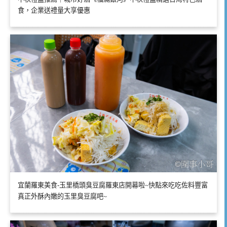
食，企業送禮量大享優惠
宜蘭羅東美食-玉里橋頭臭豆腐羅東店開幕啦~快點來吃吃佐料豐富
真正外酥內嫩的玉里臭豆腐吧~