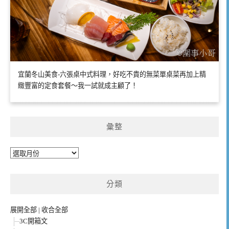
宜蘭冬山美食-六張桌中式料理，好吃不貴的無菜單桌菜再加上精
緻豐富的定食套餐～我一試就成主顧了！
彙整
彙
整
分類
展開全部
|
收合全部
3C開箱文