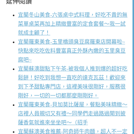
延伸閱讀
宜蘭冬山美食-六張桌中式料理，好吃不貴的無
菜單桌菜再加上精緻豐富的定食套餐～我一試
就成主顧了！
宜蘭羅東美食-玉里橋頭臭豆腐羅東店開幕啦~
快點來吃吃佐料豐富真正外酥內嫩的玉里臭豆
腐吧~
宜蘭蘇澳甜點下午茶-被我個人推到爆的超好吃
鬆餅！好吃到我想一直吃的達克瓦茲！歡迎來
到下予甜點專門店，這裡美味很剛好，服務很
剛好，一切的一切都那麼剛剛好。
宜蘭羅東美食-貝加莫比薩屋，餐點美味精緻～
店裡人員親切又有禮～同學們走過路過聞到披
薩香氣就進來坐坐吧～（招手
宜蘭蘇澳美食推薦-阿奇師牛肉麵，超人不一定