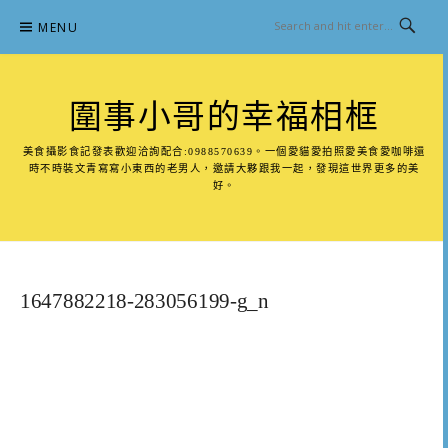
Skip
MENU
to
content
圍事小哥的幸福相框
美食攝影食記發表歡迎洽詢配合:0988570639。一個愛貓愛拍照愛美食愛咖啡還
時不時裝文青寫寫小東西的老男人，邀請大夥跟我一起，發現這世界更多的美
好。
1647882218-283056199-g_n