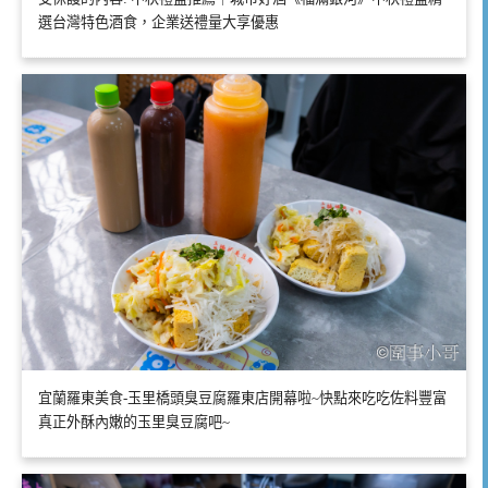
選台灣特色酒食，企業送禮量大享優惠
宜蘭羅東美食-玉里橋頭臭豆腐羅東店開幕啦~快點來吃吃佐料豐富
真正外酥內嫩的玉里臭豆腐吧~