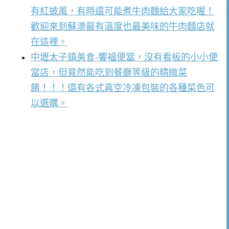
有紅披風，有時還可能煮牛肉麵給大家吃喔！
歡迎來到蘇澳最有溫度也最美味的牛肉麵店就
在這裡。
中壢太子鎮美食-饗福便當，沒有看板的小小便
當店，但竟然能吃到餐廳等級的精緻菜
餚！！！還有各式真空冷凍包裝的各種菜色可
以選購。