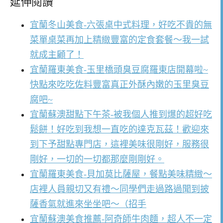
延伸閱讀
宜蘭冬山美食-六張桌中式料理，好吃不貴的無
菜單桌菜再加上精緻豐富的定食套餐～我一試
就成主顧了！
宜蘭羅東美食-玉里橋頭臭豆腐羅東店開幕啦~
快點來吃吃佐料豐富真正外酥內嫩的玉里臭豆
腐吧~
宜蘭蘇澳甜點下午茶-被我個人推到爆的超好吃
鬆餅！好吃到我想一直吃的達克瓦茲！歡迎來
到下予甜點專門店，這裡美味很剛好，服務很
剛好，一切的一切都那麼剛剛好。
宜蘭羅東美食-貝加莫比薩屋，餐點美味精緻～
店裡人員親切又有禮～同學們走過路過聞到披
薩香氣就進來坐坐吧～（招手
宜蘭蘇澳美食推薦-阿奇師牛肉麵，超人不一定