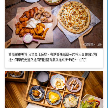
宜蘭羅東美食-貝加莫比薩屋，餐點美味精緻～店裡人員親切又有
禮～同學們走過路過聞到披薩香氣就進來坐坐吧～（招手