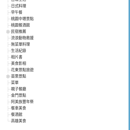
日式料理
早午餐
桃園中壢景點
桃園餐酒館
民宿推薦
流浪動物救援
無菜單料理
生活紀錄
相片書
美食影相
花東景點旅遊
苗栗景點
菜單
親子餐廳
金門景點
阿美族豐年祭
餐車美食
餐酒館
高雄美食