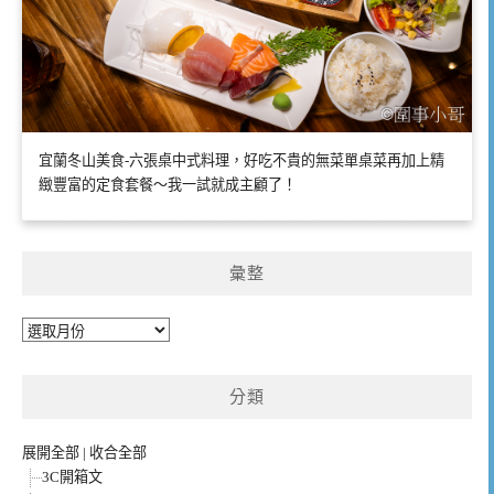
宜蘭冬山美食-六張桌中式料理，好吃不貴的無菜單桌菜再加上精
緻豐富的定食套餐～我一試就成主顧了！
彙整
彙
整
分類
展開全部
|
收合全部
3C開箱文