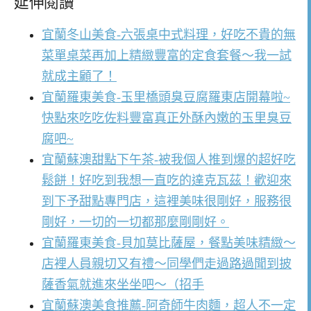
延伸閱讀
宜蘭冬山美食-六張桌中式料理，好吃不貴的無
菜單桌菜再加上精緻豐富的定食套餐～我一試
就成主顧了！
宜蘭羅東美食-玉里橋頭臭豆腐羅東店開幕啦~
快點來吃吃佐料豐富真正外酥內嫩的玉里臭豆
腐吧~
宜蘭蘇澳甜點下午茶-被我個人推到爆的超好吃
鬆餅！好吃到我想一直吃的達克瓦茲！歡迎來
到下予甜點專門店，這裡美味很剛好，服務很
剛好，一切的一切都那麼剛剛好。
宜蘭羅東美食-貝加莫比薩屋，餐點美味精緻～
店裡人員親切又有禮～同學們走過路過聞到披
薩香氣就進來坐坐吧～（招手
宜蘭蘇澳美食推薦-阿奇師牛肉麵，超人不一定