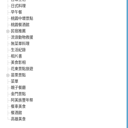
日式料理
早午餐
桃園中壢景點
桃園餐酒館
民宿推薦
流浪動物救援
無菜單料理
生活紀錄
相片書
美食影相
花東景點旅遊
苗栗景點
菜單
親子餐廳
金門景點
阿美族豐年祭
餐車美食
餐酒館
高雄美食