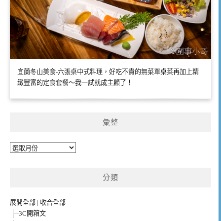
宜蘭冬山美食-六張桌中式料理，好吃不貴的無菜單桌菜再加上精
緻豐富的定食套餐～我一試就成主顧了！
彙整
彙
整
分類
展開全部
|
收合全部
3C開箱文