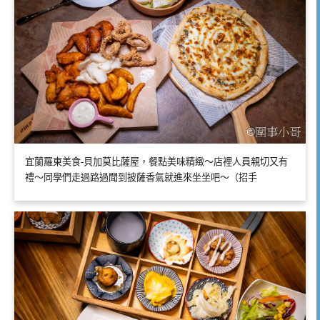
宜蘭羅東美食-貝加莫比薩屋，餐點美味精緻～店裡人員親切又有
禮～同學們走過路過聞到披薩香氣就進來坐坐吧～（招手