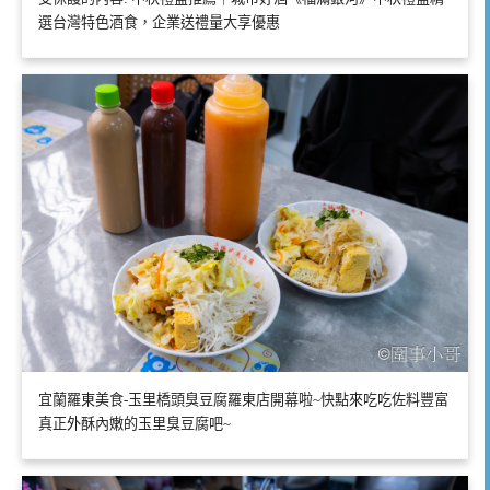
選台灣特色酒食，企業送禮量大享優惠
宜蘭羅東美食-玉里橋頭臭豆腐羅東店開幕啦~快點來吃吃佐料豐富
真正外酥內嫩的玉里臭豆腐吧~