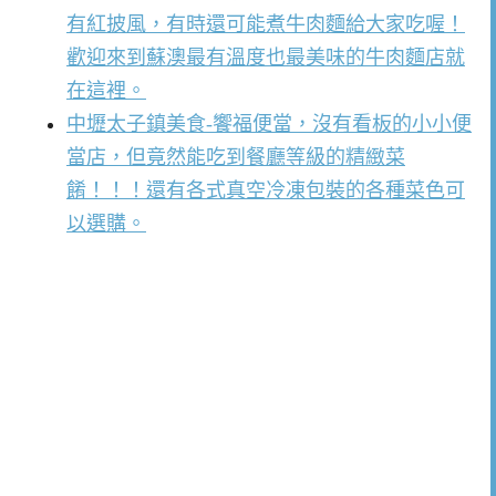
有紅披風，有時還可能煮牛肉麵給大家吃喔！
歡迎來到蘇澳最有溫度也最美味的牛肉麵店就
在這裡。
中壢太子鎮美食-饗福便當，沒有看板的小小便
當店，但竟然能吃到餐廳等級的精緻菜
餚！！！還有各式真空冷凍包裝的各種菜色可
以選購。