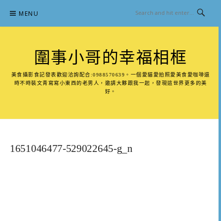
Skip
MENU
to
content
圍事小哥的幸福相框
美食攝影食記發表歡迎洽詢配合:0988570639。一個愛貓愛拍照愛美食愛咖啡還
時不時裝文青寫寫小東西的老男人，邀請大夥跟我一起，發現這世界更多的美
好。
1651046477-529022645-g_n