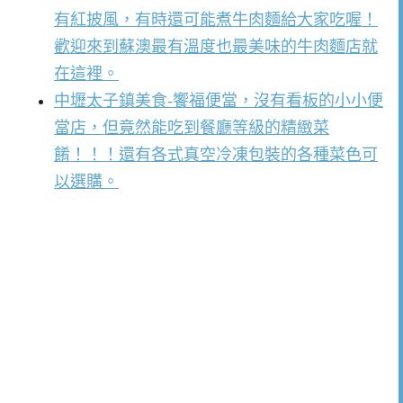
有紅披風，有時還可能煮牛肉麵給大家吃喔！
歡迎來到蘇澳最有溫度也最美味的牛肉麵店就
在這裡。
中壢太子鎮美食-饗福便當，沒有看板的小小便
當店，但竟然能吃到餐廳等級的精緻菜
餚！！！還有各式真空冷凍包裝的各種菜色可
以選購。