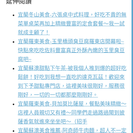
延伸閱讀
宜蘭冬山美食-六張桌中式料理，好吃不貴的無
菜單桌菜再加上精緻豐富的定食套餐～我一試
就成主顧了！
宜蘭羅東美食-玉里橋頭臭豆腐羅東店開幕啦~
快點來吃吃佐料豐富真正外酥內嫩的玉里臭豆
腐吧~
宜蘭蘇澳甜點下午茶-被我個人推到爆的超好吃
鬆餅！好吃到我想一直吃的達克瓦茲！歡迎來
到下予甜點專門店，這裡美味很剛好，服務很
剛好，一切的一切都那麼剛剛好。
宜蘭羅東美食-貝加莫比薩屋，餐點美味精緻～
店裡人員親切又有禮～同學們走過路過聞到披
薩香氣就進來坐坐吧～（招手
宜蘭蘇澳美食推薦-阿奇師牛肉麵，超人不一定