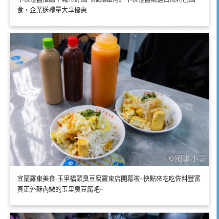
食，企業送禮量大享優惠
宜蘭羅東美食-玉里橋頭臭豆腐羅東店開幕啦~快點來吃吃佐料豐富
真正外酥內嫩的玉里臭豆腐吧~