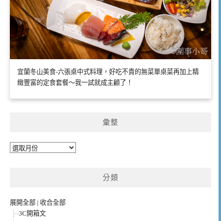
宜蘭冬山美食-六張桌中式料理，好吃不貴的無菜單桌菜再加上精
緻豐富的定食套餐～我一試就成主顧了！
彙整
彙
整
分類
展開全部
|
收合全部
3C開箱文