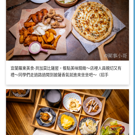
宜蘭羅東美食-貝加莫比薩屋，餐點美味精緻～店裡人員親切又有
禮～同學們走過路過聞到披薩香氣就進來坐坐吧～（招手