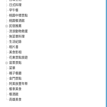
日式料理
早午餐
桃園中壢景點
桃園餐酒館
民宿推薦
流浪動物救援
無菜單料理
生活紀錄
相片書
美食影相
花東景點旅遊
苗栗景點
菜單
親子餐廳
金門景點
阿美族豐年祭
餐車美食
餐酒館
高雄美食