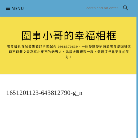
Skip
MENU
to
content
圍事小哥的幸福相框
美食攝影食記發表歡迎洽詢配合:0988570639。一個愛貓愛拍照愛美食愛咖啡還
時不時裝文青寫寫小東西的老男人，邀請大夥跟我一起，發現這世界更多的美
好。
1651201123-643812790-g_n