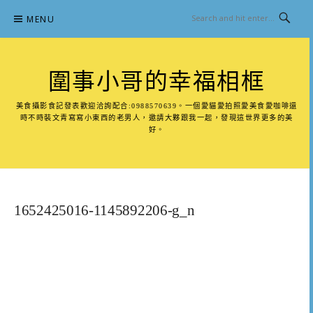
Skip
MENU
to
content
圍事小哥的幸福相框
美食攝影食記發表歡迎洽詢配合:0988570639。一個愛貓愛拍照愛美食愛咖啡還
時不時裝文青寫寫小東西的老男人，邀請大夥跟我一起，發現這世界更多的美
好。
1652425016-1145892206-g_n