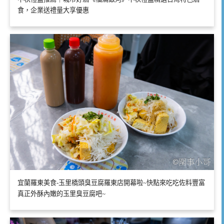
食，企業送禮量大享優惠
宜蘭羅東美食-玉里橋頭臭豆腐羅東店開幕啦~快點來吃吃佐料豐富
真正外酥內嫩的玉里臭豆腐吧~