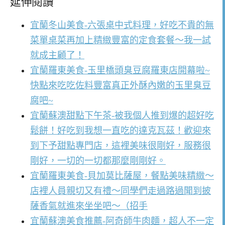
延伸閱讀
宜蘭冬山美食-六張桌中式料理，好吃不貴的無
菜單桌菜再加上精緻豐富的定食套餐～我一試
就成主顧了！
宜蘭羅東美食-玉里橋頭臭豆腐羅東店開幕啦~
快點來吃吃佐料豐富真正外酥內嫩的玉里臭豆
腐吧~
宜蘭蘇澳甜點下午茶-被我個人推到爆的超好吃
鬆餅！好吃到我想一直吃的達克瓦茲！歡迎來
到下予甜點專門店，這裡美味很剛好，服務很
剛好，一切的一切都那麼剛剛好。
宜蘭羅東美食-貝加莫比薩屋，餐點美味精緻～
店裡人員親切又有禮～同學們走過路過聞到披
薩香氣就進來坐坐吧～（招手
宜蘭蘇澳美食推薦-阿奇師牛肉麵，超人不一定