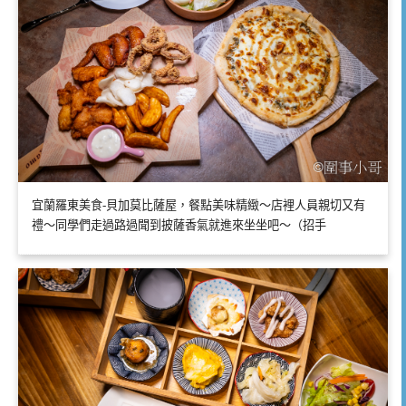
宜蘭羅東美食-貝加莫比薩屋，餐點美味精緻～店裡人員親切又有
禮～同學們走過路過聞到披薩香氣就進來坐坐吧～（招手