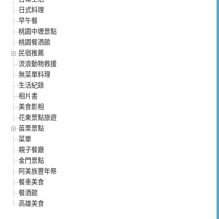
日式料理
早午餐
桃園中壢景點
桃園餐酒館
民宿推薦
流浪動物救援
無菜單料理
生活紀錄
相片書
美食影相
花東景點旅遊
苗栗景點
菜單
親子餐廳
金門景點
阿美族豐年祭
餐車美食
餐酒館
高雄美食