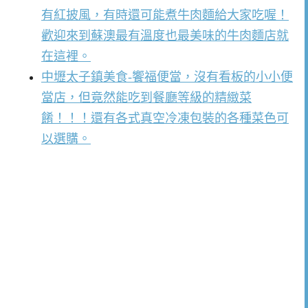
有紅披風，有時還可能煮牛肉麵給大家吃喔！
歡迎來到蘇澳最有溫度也最美味的牛肉麵店就
在這裡。
中壢太子鎮美食-饗福便當，沒有看板的小小便
當店，但竟然能吃到餐廳等級的精緻菜
餚！！！還有各式真空冷凍包裝的各種菜色可
以選購。