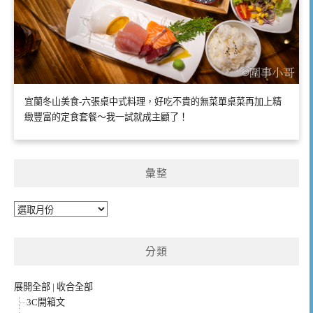
宜蘭冬山美食-六張桌中式料理，好吃不貴的無菜單桌菜再加上精
緻豐富的定食套餐～我一試就成主顧了！
彙整
彙
整
分類
展開全部
|
收合全部
3C開箱文