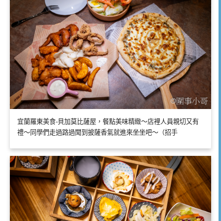
宜蘭羅東美食-貝加莫比薩屋，餐點美味精緻～店裡人員親切又有
禮～同學們走過路過聞到披薩香氣就進來坐坐吧～（招手