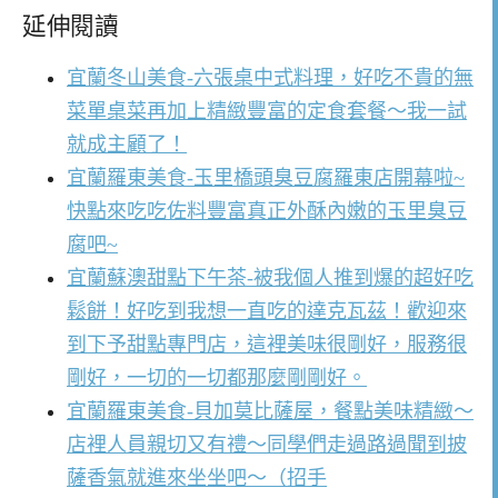
延伸閱讀
宜蘭冬山美食-六張桌中式料理，好吃不貴的無
菜單桌菜再加上精緻豐富的定食套餐～我一試
就成主顧了！
宜蘭羅東美食-玉里橋頭臭豆腐羅東店開幕啦~
快點來吃吃佐料豐富真正外酥內嫩的玉里臭豆
腐吧~
宜蘭蘇澳甜點下午茶-被我個人推到爆的超好吃
鬆餅！好吃到我想一直吃的達克瓦茲！歡迎來
到下予甜點專門店，這裡美味很剛好，服務很
剛好，一切的一切都那麼剛剛好。
宜蘭羅東美食-貝加莫比薩屋，餐點美味精緻～
店裡人員親切又有禮～同學們走過路過聞到披
薩香氣就進來坐坐吧～（招手