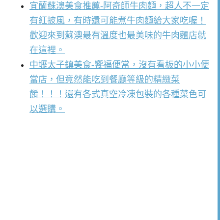
宜蘭蘇澳美食推薦-阿奇師牛肉麵，超人不一定
有紅披風，有時還可能煮牛肉麵給大家吃喔！
歡迎來到蘇澳最有溫度也最美味的牛肉麵店就
在這裡。
中壢太子鎮美食-饗福便當，沒有看板的小小便
當店，但竟然能吃到餐廳等級的精緻菜
餚！！！還有各式真空冷凍包裝的各種菜色可
以選購。