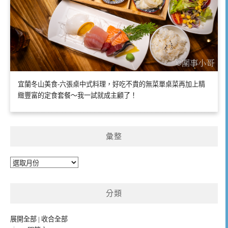
宜蘭冬山美食-六張桌中式料理，好吃不貴的無菜單桌菜再加上精
緻豐富的定食套餐～我一試就成主顧了！
彙整
彙
整
分類
展開全部
|
收合全部