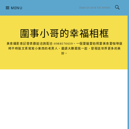
Skip
MENU
to
content
圍事小哥的幸福相框
美食攝影食記發表歡迎洽詢配合:0988570639。一個愛貓愛拍照愛美食愛咖啡還
時不時裝文青寫寫小東西的老男人，邀請大夥跟我一起，發現這世界更多的美
好。