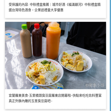
受保護的內容: 中秋禮盒推薦｜城市好酒《福滿銀河》中秋禮盒精
選台灣特色酒食，企業送禮量大享優惠
宜蘭羅東美食-玉里橋頭臭豆腐羅東店開幕啦~快點來吃吃佐料豐富
真正外酥內嫩的玉里臭豆腐吧~