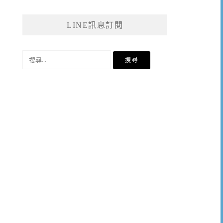
LINE訊息訂閱
搜
尋
關
鍵
字: