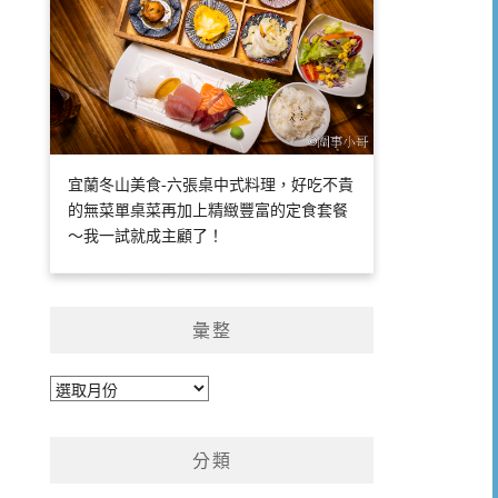
宜蘭冬山美食-六張桌中式料理，好吃不貴
的無菜單桌菜再加上精緻豐富的定食套餐
～我一試就成主顧了！
彙整
彙
整
分類