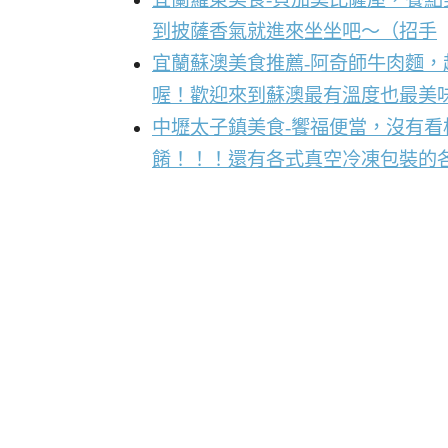
到披薩香氣就進來坐坐吧～（招手
宜蘭蘇澳美食推薦-阿奇師牛肉麵
喔！歡迎來到蘇澳最有溫度也最美
中壢太子鎮美食-饗福便當，沒有
餚！！！還有各式真空冷凍包裝的