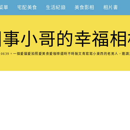
菜單
宅配美食
生活紀錄
美食影相
相片書
圍事小哥的幸福相
8570639。一個愛貓愛拍照愛美食愛咖啡還時不時裝文青寫寫小東西的老男人，邀