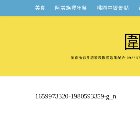
Skip
美食
阿美族豐年祭
桃園中壢景點
to
content
美食攝影食記發表歡迎洽詢配合:098
1659973320-1980593359-g_n