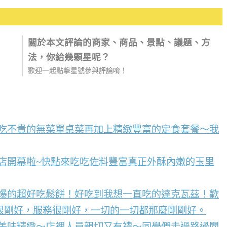
關於本文評論的商家、商品、景點、議題、方
法，你給幾顆星呢？
歡迎一起點擊星號參與評論唷！
好吃不貴的無菜單桌菜再加上精緻豐富的定食套餐～我
店開幕啦~快點來吃吃佐料豐富真正外酥內嫩的玉里
到爆的超好吃鬆餅！好吃到我想一直吃的達克瓦茲！歡
很剛好，服務很剛好，一切的一切都那麼剛剛好。
點美味精緻～店裡人員親切又有禮～同學們走過路過聞