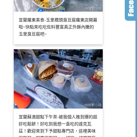
宜蘭羅東美食-玉里橋頭臭豆腐羅東店開幕
啦~快點來吃吃佐料豐富真正外酥內嫩的
玉里臭豆腐吧~
宜蘭蘇澳甜點下午茶-被我個人推到爆的超
好吃鬆餅！好吃到我想一直吃的達克瓦
茲！歡迎來到下予甜點專門店，這裡美味