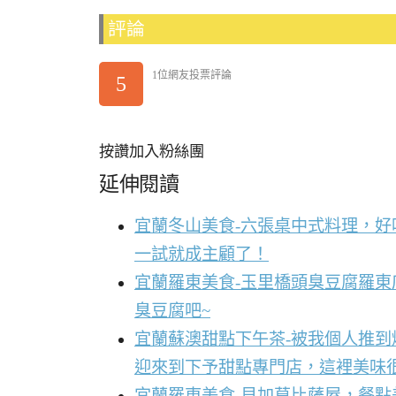
評論
1位網友投票評論
5
按讚加入粉絲團
延伸閱讀
宜蘭冬山美食-六張桌中式料理，
一試就成主顧了！
宜蘭羅東美食-玉里橋頭臭豆腐羅東
臭豆腐吧~
宜蘭蘇澳甜點下午茶-被我個人推
迎來到下予甜點專門店，這裡美味
宜蘭羅東美食-貝加莫比薩屋，餐