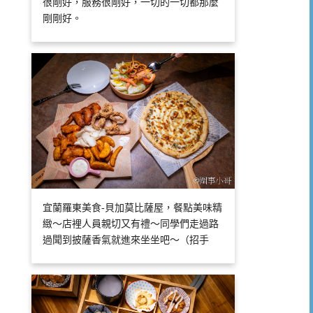
很剛好，服務很剛好，一切的一切都那麼
剛剛好。
宜蘭羅東美食-貝加莫比薩屋，餐點美味精
緻～店裡人員親切又有禮～同學們走過路
過聞到披薩香氣就進來坐坐吧～（招手