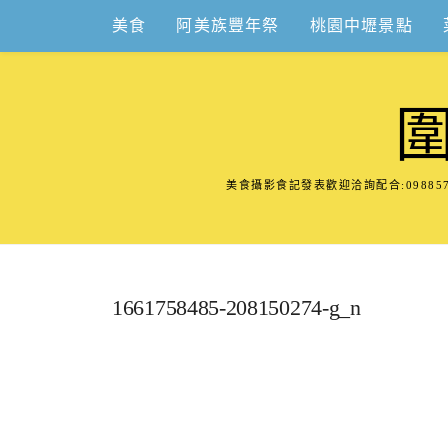
Skip
美食
阿美族豐年祭
桃園中壢景點
to
content
美食攝影食記發表歡迎洽詢配合:098
1661758485-208150274-g_n