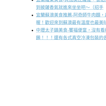
到披薩香氣就進來坐坐吧～（招手
宜蘭蘇澳美食推薦-阿奇師牛肉麵
喔！歡迎來到蘇澳最有溫度也最美
中壢太子鎮美食-饗福便當，沒有
餚！！！還有各式真空冷凍包裝的