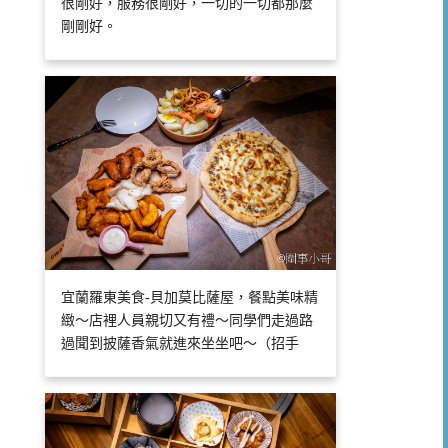
很剛好，服務很剛好，一切的一切都那麼
剛剛好。
宜蘭羅東美食-貝加莫比薩屋，餐點美味精
緻～店裡人員親切又有禮～同學們走過路
過聞到披薩香氣就進來坐坐吧～（招手