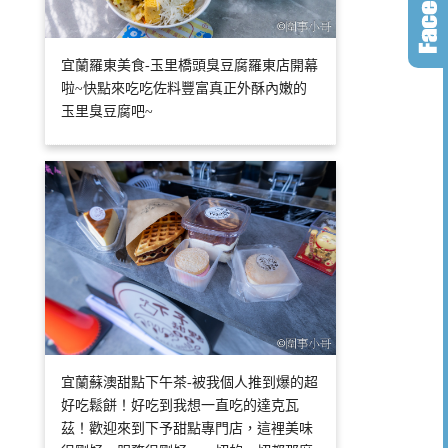
宜蘭羅東美食-玉里橋頭臭豆腐羅東店開幕
啦~快點來吃吃佐料豐富真正外酥內嫩的
玉里臭豆腐吧~
宜蘭蘇澳甜點下午茶-被我個人推到爆的超
好吃鬆餅！好吃到我想一直吃的達克瓦
茲！歡迎來到下予甜點專門店，這裡美味