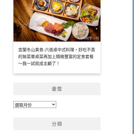
宜蘭冬山美食-六張桌中式料理，好吃不貴
的無菜單桌菜再加上精緻豐富的定食套餐
～我一試就成主顧了！
彙整
彙
整
分類