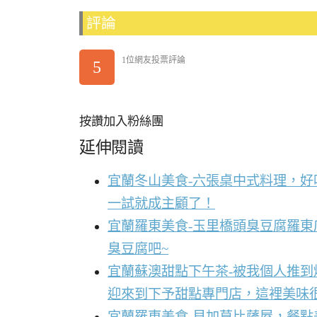
評論
1位網友投票評論
5
按讚加入粉絲團
延伸閱讀
宜蘭冬山美食-六張桌中式料理，
一試就成主顧了！
宜蘭羅東美食-玉里橋頭臭豆腐羅東
臭豆腐吧~
宜蘭蘇澳甜點下午茶-被我個人推
迎來到下予甜點專門店，這裡美味
宜蘭羅東美食-貝加莫比薩屋，餐