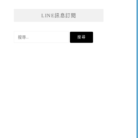
LINE訊息訂閱
搜
尋
關
鍵
字: