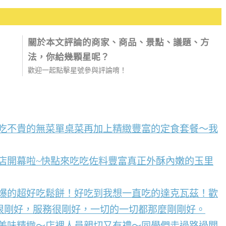
關於本文評論的商家、商品、景點、議題、方
法，你給幾顆星呢？
歡迎一起點擊星號參與評論唷！
好吃不貴的無菜單桌菜再加上精緻豐富的定食套餐～我
店開幕啦~快點來吃吃佐料豐富真正外酥內嫩的玉里
到爆的超好吃鬆餅！好吃到我想一直吃的達克瓦茲！歡
很剛好，服務很剛好，一切的一切都那麼剛剛好。
點美味精緻～店裡人員親切又有禮～同學們走過路過聞