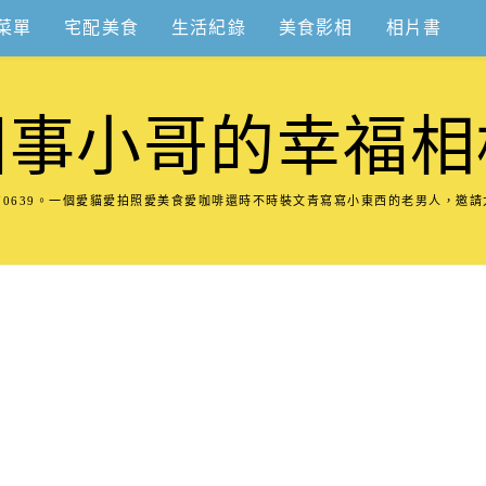
菜單
宅配美食
生活紀錄
美食影相
相片書
圍事小哥的幸福相
8570639。一個愛貓愛拍照愛美食愛咖啡還時不時裝文青寫寫小東西的老男人，邀