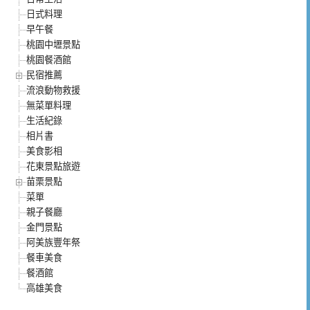
日式料理
早午餐
桃園中壢景點
桃園餐酒館
民宿推薦
流浪動物救援
無菜單料理
生活紀錄
相片書
美食影相
花東景點旅遊
苗栗景點
菜單
親子餐廳
金門景點
阿美族豐年祭
餐車美食
餐酒館
高雄美食