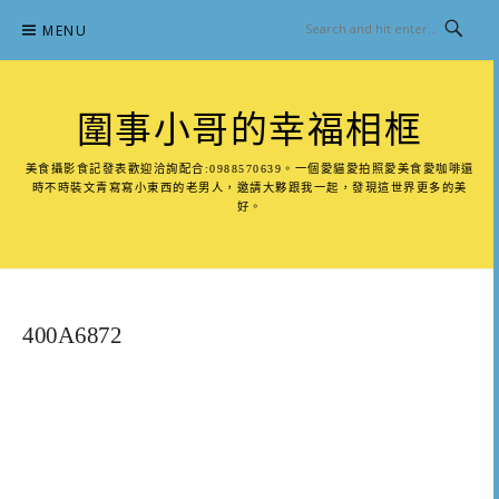
Skip
MENU
to
content
圍事小哥的幸福相框
美食攝影食記發表歡迎洽詢配合:0988570639。一個愛貓愛拍照愛美食愛咖啡還
時不時裝文青寫寫小東西的老男人，邀請大夥跟我一起，發現這世界更多的美
好。
400A6872