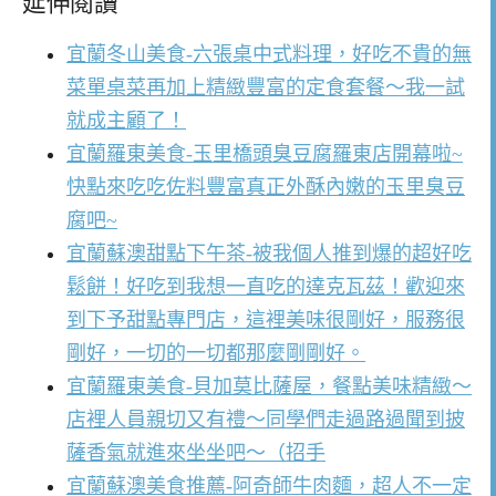
延伸閱讀
宜蘭冬山美食-六張桌中式料理，好吃不貴的無
菜單桌菜再加上精緻豐富的定食套餐～我一試
就成主顧了！
宜蘭羅東美食-玉里橋頭臭豆腐羅東店開幕啦~
快點來吃吃佐料豐富真正外酥內嫩的玉里臭豆
腐吧~
宜蘭蘇澳甜點下午茶-被我個人推到爆的超好吃
鬆餅！好吃到我想一直吃的達克瓦茲！歡迎來
到下予甜點專門店，這裡美味很剛好，服務很
剛好，一切的一切都那麼剛剛好。
宜蘭羅東美食-貝加莫比薩屋，餐點美味精緻～
店裡人員親切又有禮～同學們走過路過聞到披
薩香氣就進來坐坐吧～（招手
宜蘭蘇澳美食推薦-阿奇師牛肉麵，超人不一定