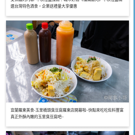
選台灣特色酒食，企業送禮量大享優惠
宜蘭羅東美食-玉里橋頭臭豆腐羅東店開幕啦~快點來吃吃佐料豐富
真正外酥內嫩的玉里臭豆腐吧~