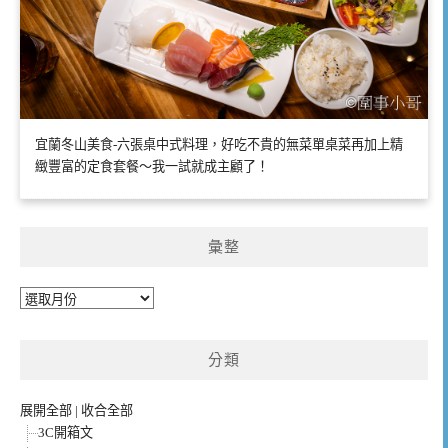
宜蘭冬山美食-六張桌中式料理，好吃不貴的無菜單桌菜再加上精
緻豐富的定食套餐～我一試就成主顧了！
彙整
彙
整
分類
展開全部
|
收合全部
3C開箱文