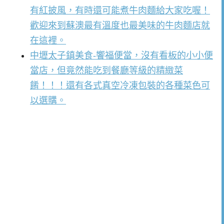
有紅披風，有時還可能煮牛肉麵給大家吃喔！
歡迎來到蘇澳最有溫度也最美味的牛肉麵店就
在這裡。
中壢太子鎮美食-饗福便當，沒有看板的小小便
當店，但竟然能吃到餐廳等級的精緻菜
餚！！！還有各式真空冷凍包裝的各種菜色可
以選購。