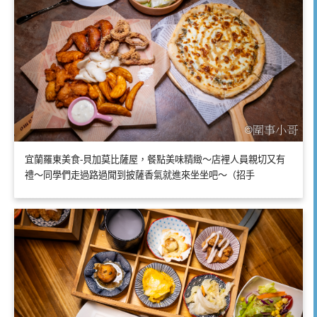
宜蘭羅東美食-貝加莫比薩屋，餐點美味精緻～店裡人員親切又有
禮～同學們走過路過聞到披薩香氣就進來坐坐吧～（招手