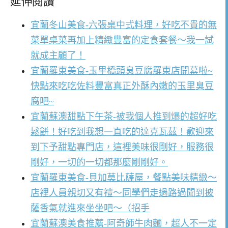
延伸閱讀
宜蘭冬山美食-六張桌中式料理，好吃不貴的無
菜單桌菜再加上精緻豐富的定食套餐～我一試
就成主顧了！
宜蘭羅東美食-玉里橋頭臭豆腐羅東店開幕啦~
快點來吃吃佐料豐富真正外酥內嫩的玉里臭豆
腐吧~
宜蘭蘇澳甜點下午茶-被我個人推到爆的超好吃
鬆餅！好吃到我想一直吃的達克瓦茲！歡迎來
到下予甜點專門店，這裡美味很剛好，服務很
剛好，一切的一切都那麼剛剛好。
宜蘭羅東美食-貝加莫比薩屋，餐點美味精緻～
店裡人員親切又有禮～同學們走過路過聞到披
薩香氣就進來坐坐吧～（招手
宜蘭蘇澳美食推薦-阿奇師牛肉麵，超人不一定