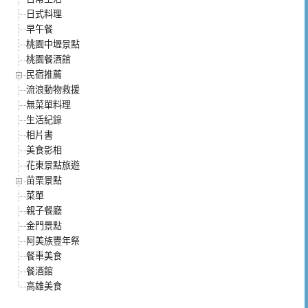
日式料理
早午餐
桃園中壢景點
桃園餐酒館
民宿推薦
流浪動物救援
無菜單料理
生活紀錄
相片書
美食影相
花東景點旅遊
苗栗景點
菜單
親子餐廳
金門景點
阿美族豐年祭
餐車美食
餐酒館
高雄美食