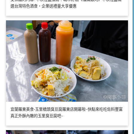
選台灣特色酒食，企業送禮量大享優惠
宜蘭羅東美食-玉里橋頭臭豆腐羅東店開幕啦~快點來吃吃佐料豐富
真正外酥內嫩的玉里臭豆腐吧~