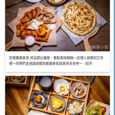
宜蘭羅東美食-貝加莫比薩屋，餐點美味精緻～店裡人員親切又有
禮～同學們走過路過聞到披薩香氣就進來坐坐吧～（招手