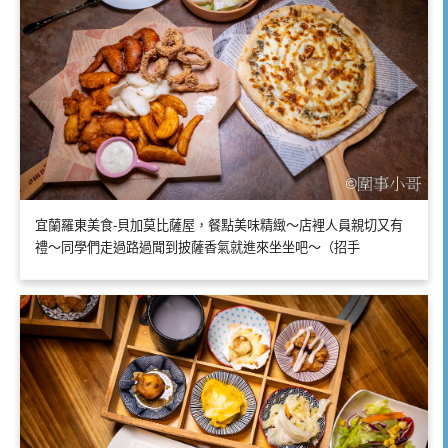
宜蘭羅東美食-貝加莫比薩屋，餐點美味精緻～店裡人員親切又有
禮～同學們走過路過聞到披薩香氣就進來坐坐吧～（招手