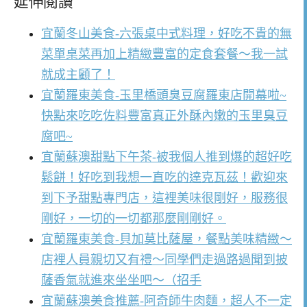
延伸閱讀
宜蘭冬山美食-六張桌中式料理，好吃不貴的無
菜單桌菜再加上精緻豐富的定食套餐～我一試
就成主顧了！
宜蘭羅東美食-玉里橋頭臭豆腐羅東店開幕啦~
快點來吃吃佐料豐富真正外酥內嫩的玉里臭豆
腐吧~
宜蘭蘇澳甜點下午茶-被我個人推到爆的超好吃
鬆餅！好吃到我想一直吃的達克瓦茲！歡迎來
到下予甜點專門店，這裡美味很剛好，服務很
剛好，一切的一切都那麼剛剛好。
宜蘭羅東美食-貝加莫比薩屋，餐點美味精緻～
店裡人員親切又有禮～同學們走過路過聞到披
薩香氣就進來坐坐吧～（招手
宜蘭蘇澳美食推薦-阿奇師牛肉麵，超人不一定