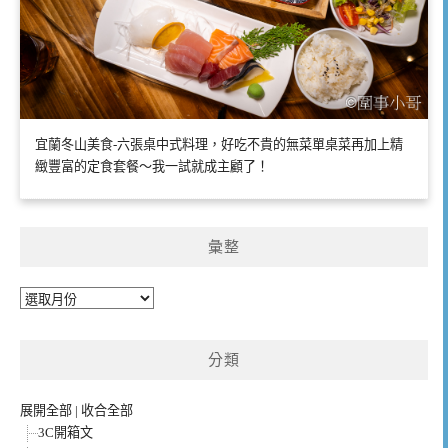
宜蘭冬山美食-六張桌中式料理，好吃不貴的無菜單桌菜再加上精
緻豐富的定食套餐～我一試就成主顧了！
彙整
彙
整
分類
展開全部
|
收合全部
3C開箱文