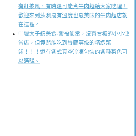
有紅披風，有時還可能煮牛肉麵給大家吃喔！
歡迎來到蘇澳最有溫度也最美味的牛肉麵店就
在這裡。
中壢太子鎮美食-饗福便當，沒有看板的小小便
當店，但竟然能吃到餐廳等級的精緻菜
餚！！！還有各式真空冷凍包裝的各種菜色可
以選購。