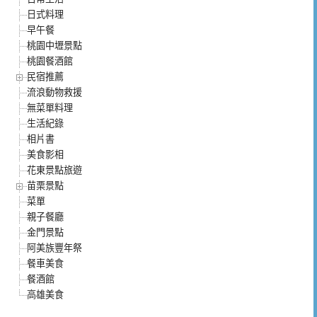
日式料理
早午餐
桃園中壢景點
桃園餐酒館
民宿推薦
流浪動物救援
無菜單料理
生活紀錄
相片書
美食影相
花東景點旅遊
苗栗景點
菜單
親子餐廳
金門景點
阿美族豐年祭
餐車美食
餐酒館
高雄美食