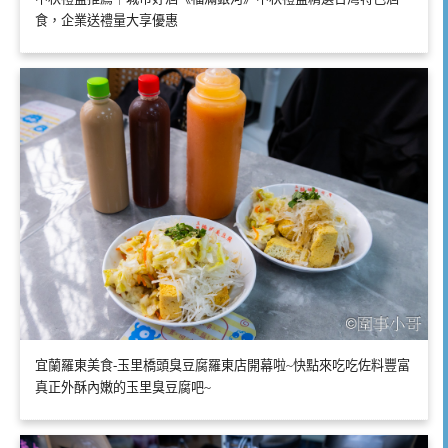
食，企業送禮量大享優惠
宜蘭羅東美食-玉里橋頭臭豆腐羅東店開幕啦~快點來吃吃佐料豐富
真正外酥內嫩的玉里臭豆腐吧~