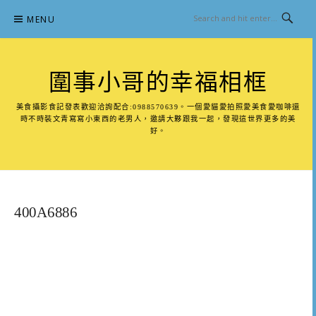
Skip
MENU
to
content
圍事小哥的幸福相框
美食攝影食記發表歡迎洽詢配合:0988570639。一個愛貓愛拍照愛美食愛咖啡還
時不時裝文青寫寫小東西的老男人，邀請大夥跟我一起，發現這世界更多的美
好。
400A6886