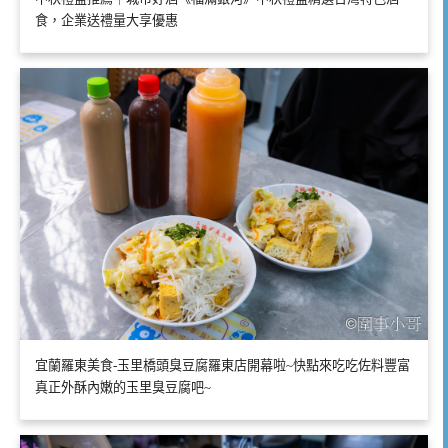
食，企業送禮量大享優惠
宜蘭羅東美食-玉里橋頭臭豆腐羅東店開幕啦~快點來吃吃佐料豐富
真正外酥內嫩的玉里臭豆腐吧~