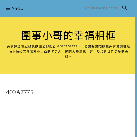
Skip
MENU
to
content
圍事小哥的幸福相框
美食攝影食記發表歡迎洽詢配合:0988570639。一個愛貓愛拍照愛美食愛咖啡還
時不時裝文青寫寫小東西的老男人，邀請大夥跟我一起，發現這世界更多的美
好。
400A7775