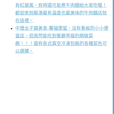
有紅披風，有時還可能煮牛肉麵給大家吃喔！
歡迎來到蘇澳最有溫度也最美味的牛肉麵店就
在這裡。
中壢太子鎮美食-饗福便當，沒有看板的小小便
當店，但竟然能吃到餐廳等級的精緻菜
餚！！！還有各式真空冷凍包裝的各種菜色可
以選購。