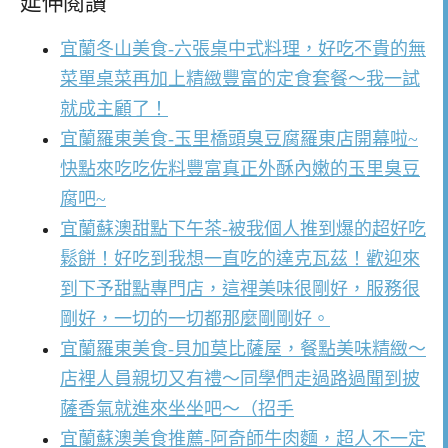
延伸閱讀
宜蘭冬山美食-六張桌中式料理，好吃不貴的無
菜單桌菜再加上精緻豐富的定食套餐～我一試
就成主顧了！
宜蘭羅東美食-玉里橋頭臭豆腐羅東店開幕啦~
快點來吃吃佐料豐富真正外酥內嫩的玉里臭豆
腐吧~
宜蘭蘇澳甜點下午茶-被我個人推到爆的超好吃
鬆餅！好吃到我想一直吃的達克瓦茲！歡迎來
到下予甜點專門店，這裡美味很剛好，服務很
剛好，一切的一切都那麼剛剛好。
宜蘭羅東美食-貝加莫比薩屋，餐點美味精緻～
店裡人員親切又有禮～同學們走過路過聞到披
薩香氣就進來坐坐吧～（招手
宜蘭蘇澳美食推薦-阿奇師牛肉麵，超人不一定