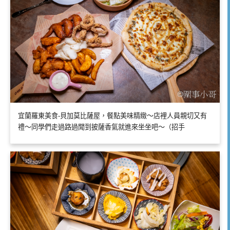
宜蘭羅東美食-貝加莫比薩屋，餐點美味精緻～店裡人員親切又有
禮～同學們走過路過聞到披薩香氣就進來坐坐吧～（招手