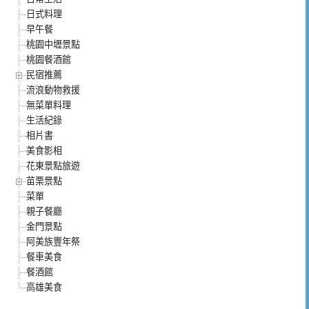
日式料理
早午餐
桃園中壢景點
桃園餐酒館
民宿推薦
流浪動物救援
無菜單料理
生活紀錄
相片書
美食影相
花東景點旅遊
苗栗景點
菜單
親子餐廳
金門景點
阿美族豐年祭
餐車美食
餐酒館
高雄美食