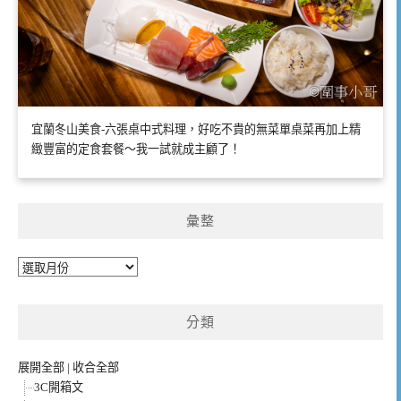
宜蘭冬山美食-六張桌中式料理，好吃不貴的無菜單桌菜再加上精
緻豐富的定食套餐～我一試就成主顧了！
彙整
彙
整
分類
展開全部
|
收合全部
3C開箱文