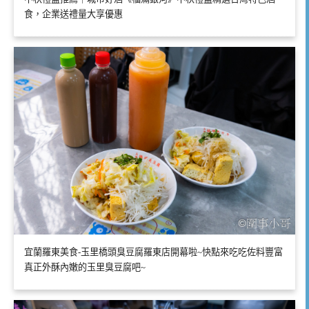
食，企業送禮量大享優惠
宜蘭羅東美食-玉里橋頭臭豆腐羅東店開幕啦~快點來吃吃佐料豐富
真正外酥內嫩的玉里臭豆腐吧~