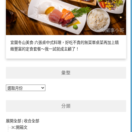
宜蘭冬山美食-六張桌中式料理，好吃不貴的無菜單桌菜再加上精
緻豐富的定食套餐～我一試就成主顧了！
彙整
彙
整
分類
展開全部
|
收合全部
3C開箱文