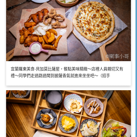
宜蘭羅東美食-貝加莫比薩屋，餐點美味精緻～店裡人員親切又有
禮～同學們走過路過聞到披薩香氣就進來坐坐吧～（招手