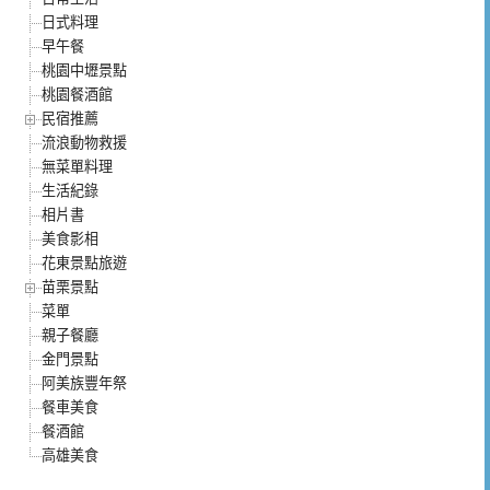
日式料理
早午餐
桃園中壢景點
桃園餐酒館
民宿推薦
流浪動物救援
無菜單料理
生活紀錄
相片書
美食影相
花東景點旅遊
苗栗景點
菜單
親子餐廳
金門景點
阿美族豐年祭
餐車美食
餐酒館
高雄美食