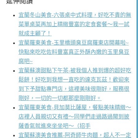
延伸閱讀
宜蘭冬山美食-六張桌中式料理，好吃不貴的無
菜單桌菜再加上精緻豐富的定食套餐～我一試
就成主顧了！
宜蘭羅東美食-玉里橋頭臭豆腐羅東店開幕啦~
快點來吃吃佐料豐富真正外酥內嫩的玉里臭豆
腐吧~
宜蘭蘇澳甜點下午茶-被我個人推到爆的超好吃
鬆餅！好吃到我想一直吃的達克瓦茲！歡迎來
到下予甜點專門店，這裡美味很剛好，服務很
剛好，一切的一切都那麼剛剛好。
宜蘭羅東美食-貝加莫比薩屋，餐點美味精緻～
店裡人員親切又有禮～同學們走過路過聞到披
薩香氣就進來坐坐吧～（招手
宜蘭蘇澳美食推薦-阿奇師牛肉麵，超人不一定