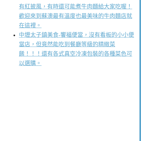
有紅披風，有時還可能煮牛肉麵給大家吃喔！
歡迎來到蘇澳最有溫度也最美味的牛肉麵店就
在這裡。
中壢太子鎮美食-饗福便當，沒有看板的小小便
當店，但竟然能吃到餐廳等級的精緻菜
餚！！！還有各式真空冷凍包裝的各種菜色可
以選購。