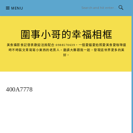
Skip
MENU
to
content
圍事小哥的幸福相框
美食攝影食記發表歡迎洽詢配合:0988570639。一個愛貓愛拍照愛美食愛咖啡還
時不時裝文青寫寫小東西的老男人，邀請大夥跟我一起，發現這世界更多的美
好。
400A7778