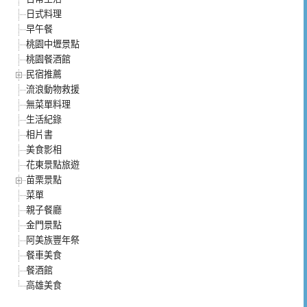
日式料理
早午餐
桃園中壢景點
桃園餐酒館
民宿推薦
流浪動物救援
無菜單料理
生活紀錄
相片書
美食影相
花東景點旅遊
苗栗景點
菜單
親子餐廳
金門景點
阿美族豐年祭
餐車美食
餐酒館
高雄美食