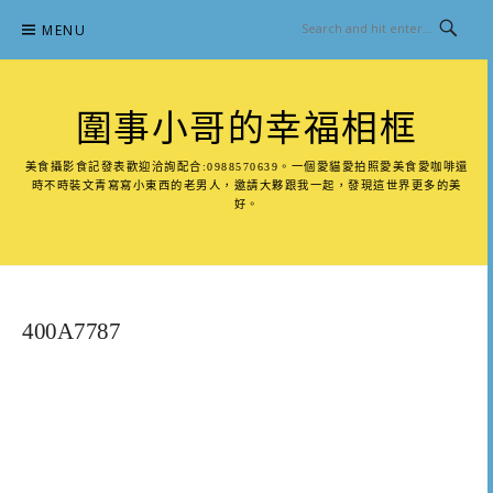
Skip
MENU
to
content
圍事小哥的幸福相框
美食攝影食記發表歡迎洽詢配合:0988570639。一個愛貓愛拍照愛美食愛咖啡還
時不時裝文青寫寫小東西的老男人，邀請大夥跟我一起，發現這世界更多的美
好。
400A7787