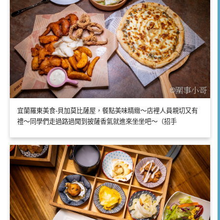
宜蘭羅東美食-貝加莫比薩屋，餐點美味精緻～店裡人員親切又有
禮～同學們走過路過聞到披薩香氣就進來坐坐吧～（招手