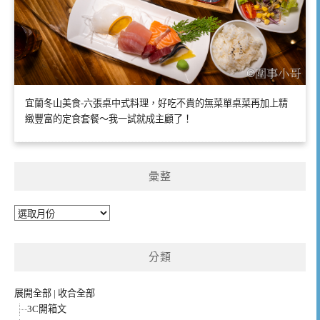
宜蘭冬山美食-六張桌中式料理，好吃不貴的無菜單桌菜再加上精
緻豐富的定食套餐～我一試就成主顧了！
彙整
彙
整
分類
展開全部
|
收合全部
3C開箱文