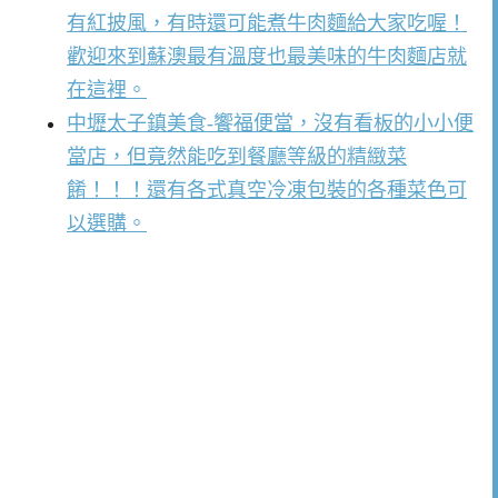
有紅披風，有時還可能煮牛肉麵給大家吃喔！
歡迎來到蘇澳最有溫度也最美味的牛肉麵店就
在這裡。
中壢太子鎮美食-饗福便當，沒有看板的小小便
當店，但竟然能吃到餐廳等級的精緻菜
餚！！！還有各式真空冷凍包裝的各種菜色可
以選購。