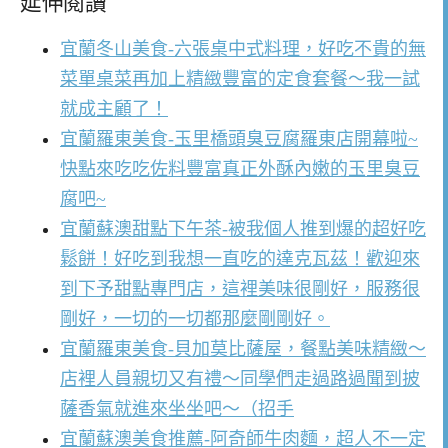
延伸閱讀
宜蘭冬山美食-六張桌中式料理，好吃不貴的無
菜單桌菜再加上精緻豐富的定食套餐～我一試
就成主顧了！
宜蘭羅東美食-玉里橋頭臭豆腐羅東店開幕啦~
快點來吃吃佐料豐富真正外酥內嫩的玉里臭豆
腐吧~
宜蘭蘇澳甜點下午茶-被我個人推到爆的超好吃
鬆餅！好吃到我想一直吃的達克瓦茲！歡迎來
到下予甜點專門店，這裡美味很剛好，服務很
剛好，一切的一切都那麼剛剛好。
宜蘭羅東美食-貝加莫比薩屋，餐點美味精緻～
店裡人員親切又有禮～同學們走過路過聞到披
薩香氣就進來坐坐吧～（招手
宜蘭蘇澳美食推薦-阿奇師牛肉麵，超人不一定