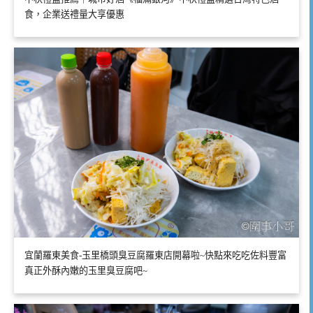
食，企業送禮量大享優惠
宜蘭羅東美食-玉里橋頭臭豆腐羅東店開幕啦~快點來吃吃佐料豐富
真正外酥內嫩的玉里臭豆腐吧~