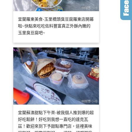
宜蘭羅東美食-玉里橋頭臭豆腐羅東店開幕
啦~快點來吃吃佐料豐富真正外酥內嫩的
玉里臭豆腐吧~
宜蘭蘇澳甜點下午茶-被我個人推到爆的超
好吃鬆餅！好吃到我想一直吃的達克瓦
茲！歡迎來到下予甜點專門店，這裡美味