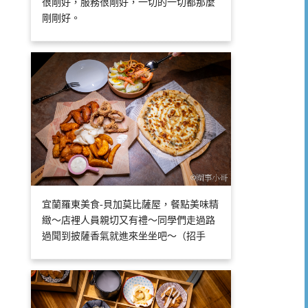
很剛好，服務很剛好，一切的一切都那麼
剛剛好。
宜蘭羅東美食-貝加莫比薩屋，餐點美味精
緻～店裡人員親切又有禮～同學們走過路
過聞到披薩香氣就進來坐坐吧～（招手