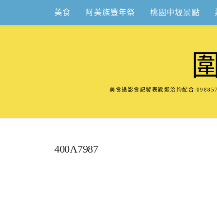
Skip
美食
阿美族豐年祭
桃園中壢景點
to
content
美食攝影食記發表歡迎洽詢配合:098
400A7987