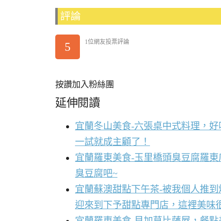
評論
1位網友投票評論
5
按讚加入粉絲團
延伸閱讀
宜蘭冬山美食-六張桌中式料理，
一試就成主顧了！
宜蘭羅東美食-玉里橋頭臭豆腐羅東
臭豆腐吧~
宜蘭蘇澳甜點下午茶-被我個人推
迎來到下予甜點專門店，這裡美味
宜蘭羅東美食-貝加莫比薩屋，餐