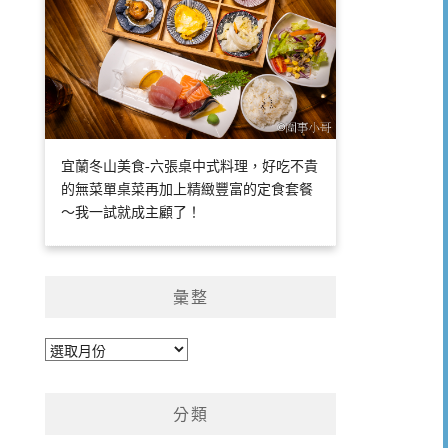
宜蘭冬山美食-六張桌中式料理，好吃不貴
的無菜單桌菜再加上精緻豐富的定食套餐
～我一試就成主顧了！
彙整
彙
整
分類