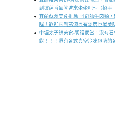
到披薩香氣就進來坐坐吧～（招手
宜蘭蘇澳美食推薦-阿奇師牛肉麵
喔！歡迎來到蘇澳最有溫度也最美
中壢太子鎮美食-饗福便當，沒有
餚！！！還有各式真空冷凍包裝的