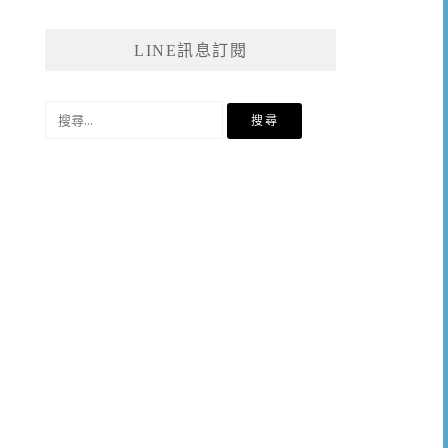
LINE訊息訂閱
搜
尋
關
鍵
字: