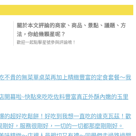
關於本文評論的商家、商品、景點、議題、方
法，你給幾顆星呢？
歡迎一起點擊星號參與評論唷！
好吃不貴的無菜單桌菜再加上精緻豐富的定食套餐～我
店開幕啦~快點來吃吃佐料豐富真正外酥內嫩的玉里
到爆的超好吃鬆餅！好吃到我想一直吃的達克瓦茲！歡
很剛好，服務很剛好，一切的一切都那麼剛剛好。
點美味精緻～店裡人員親切又有禮～同學們走過路過聞