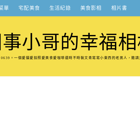
菜單
宅配美食
生活紀錄
美食影相
相片書
圍事小哥的幸福相
8570639。一個愛貓愛拍照愛美食愛咖啡還時不時裝文青寫寫小東西的老男人，邀