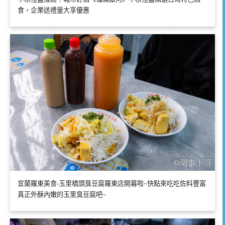
食，企業送禮量大享優惠
宜蘭羅東美食-玉里橋頭臭豆腐羅東店開幕啦~快點來吃吃佐料豐富
真正外酥內嫩的玉里臭豆腐吧~