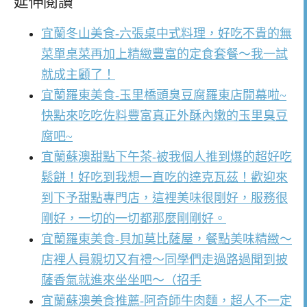
延伸閱讀
宜蘭冬山美食-六張桌中式料理，好吃不貴的無
菜單桌菜再加上精緻豐富的定食套餐～我一試
就成主顧了！
宜蘭羅東美食-玉里橋頭臭豆腐羅東店開幕啦~
快點來吃吃佐料豐富真正外酥內嫩的玉里臭豆
腐吧~
宜蘭蘇澳甜點下午茶-被我個人推到爆的超好吃
鬆餅！好吃到我想一直吃的達克瓦茲！歡迎來
到下予甜點專門店，這裡美味很剛好，服務很
剛好，一切的一切都那麼剛剛好。
宜蘭羅東美食-貝加莫比薩屋，餐點美味精緻～
店裡人員親切又有禮～同學們走過路過聞到披
薩香氣就進來坐坐吧～（招手
宜蘭蘇澳美食推薦-阿奇師牛肉麵，超人不一定