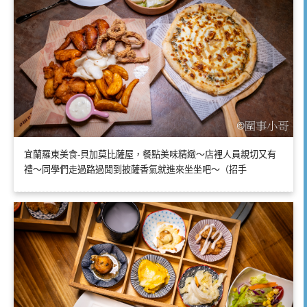
宜蘭羅東美食-貝加莫比薩屋，餐點美味精緻～店裡人員親切又有
禮～同學們走過路過聞到披薩香氣就進來坐坐吧～（招手