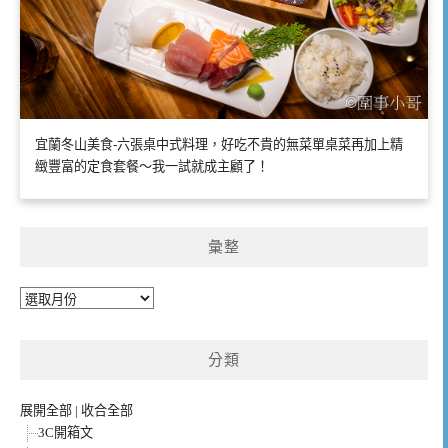
宜蘭冬山美食-六張桌中式料理，好吃不貴的無菜單桌菜再加上精
緻豐富的定食套餐～我一試就成主顧了！
彙整
彙
整
分類
展開全部
|
收合全部
3C開箱文