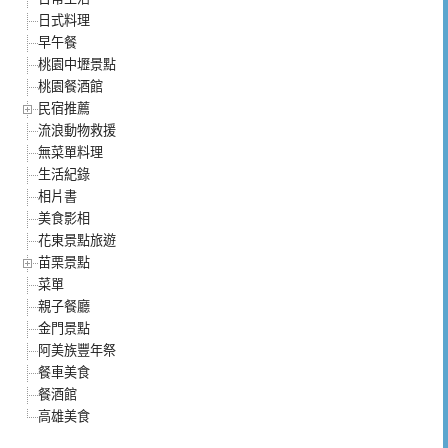
日式料理
早午餐
桃園中壢景點
桃園餐酒館
民宿推薦
流浪動物救援
無菜單料理
生活紀錄
相片書
美食影相
花東景點旅遊
苗栗景點
菜單
親子餐廳
金門景點
阿美族豐年祭
餐車美食
餐酒館
高雄美食