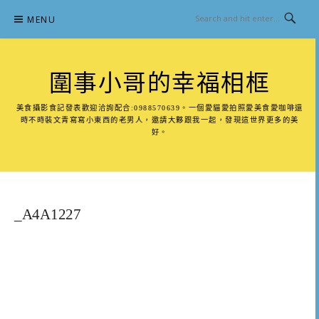
Skip
MENU
to
content
圍事小哥的幸福相框
美食攝影食記發表歡迎洽詢配合:0988570639。一個愛貓愛拍照愛美食愛咖啡還
時不時裝文青寫寫小東西的老男人，邀請大夥跟我一起，發現這世界更多的美
好。
_A4A1227