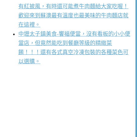
有紅披風，有時還可能煮牛肉麵給大家吃喔！
歡迎來到蘇澳最有溫度也最美味的牛肉麵店就
在這裡。
中壢太子鎮美食-饗福便當，沒有看板的小小便
當店，但竟然能吃到餐廳等級的精緻菜
餚！！！還有各式真空冷凍包裝的各種菜色可
以選購。