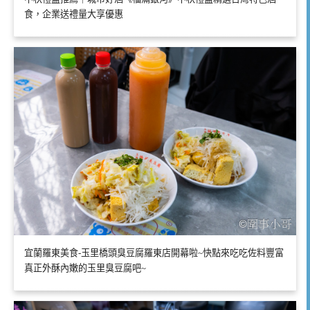
食，企業送禮量大享優惠
宜蘭羅東美食-玉里橋頭臭豆腐羅東店開幕啦~快點來吃吃佐料豐富
真正外酥內嫩的玉里臭豆腐吧~