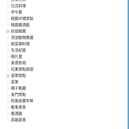
日式料理
早午餐
桃園中壢景點
桃園餐酒館
民宿推薦
流浪動物救援
無菜單料理
生活紀錄
相片書
美食影相
花東景點旅遊
苗栗景點
菜單
親子餐廳
金門景點
阿美族豐年祭
餐車美食
餐酒館
高雄美食