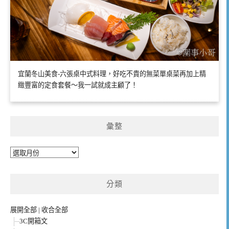
宜蘭冬山美食-六張桌中式料理，好吃不貴的無菜單桌菜再加上精
緻豐富的定食套餐～我一試就成主顧了！
彙整
彙
整
分類
展開全部
|
收合全部
3C開箱文