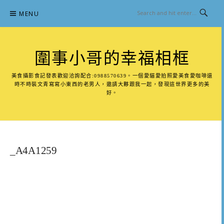
Skip
MENU
to
content
圍事小哥的幸福相框
美食攝影食記發表歡迎洽詢配合:0988570639。一個愛貓愛拍照愛美食愛咖啡還
時不時裝文青寫寫小東西的老男人，邀請大夥跟我一起，發現這世界更多的美
好。
_A4A1259