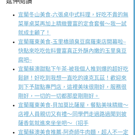
延伸閱讀
宜蘭冬山美食-六張桌中式料理，好吃不貴的無
菜單桌菜再加上精緻豐富的定食套餐～我一試
就成主顧了！
宜蘭羅東美食-玉里橋頭臭豆腐羅東店開幕啦~
快點來吃吃佐料豐富真正外酥內嫩的玉里臭豆
腐吧~
宜蘭蘇澳甜點下午茶-被我個人推到爆的超好吃
鬆餅！好吃到我想一直吃的達克瓦茲！歡迎來
到下予甜點專門店，這裡美味很剛好，服務很
剛好，一切的一切都那麼剛剛好。
宜蘭羅東美食-貝加莫比薩屋，餐點美味精緻～
店裡人員親切又有禮～同學們走過路過聞到披
薩香氣就進來坐坐吧～（招手
宜蘭蘇澳美食推薦-阿奇師牛肉麵，超人不一定