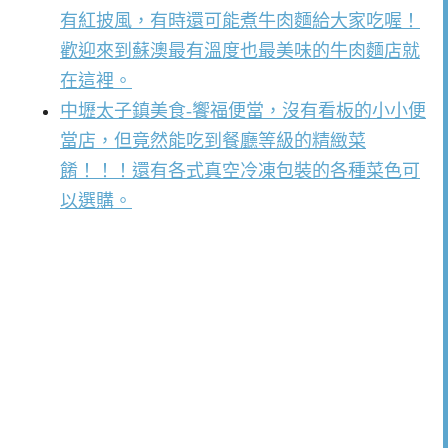
有紅披風，有時還可能煮牛肉麵給大家吃喔！
歡迎來到蘇澳最有溫度也最美味的牛肉麵店就
在這裡。
中壢太子鎮美食-饗福便當，沒有看板的小小便
當店，但竟然能吃到餐廳等級的精緻菜
餚！！！還有各式真空冷凍包裝的各種菜色可
以選購。