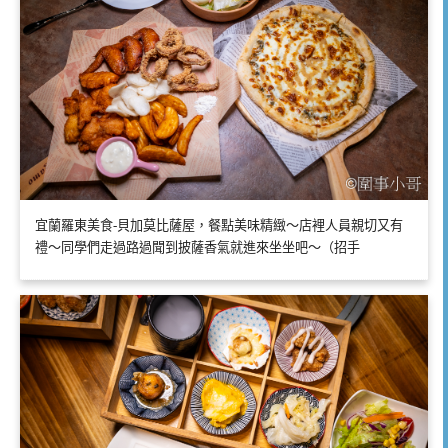
宜蘭羅東美食-貝加莫比薩屋，餐點美味精緻～店裡人員親切又有
禮～同學們走過路過聞到披薩香氣就進來坐坐吧～（招手