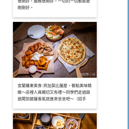
很剛好，服務很剛好，一切的一切都那麼
剛剛好。
宜蘭羅東美食-貝加莫比薩屋，餐點美味精
緻～店裡人員親切又有禮～同學們走過路
過聞到披薩香氣就進來坐坐吧～（招手