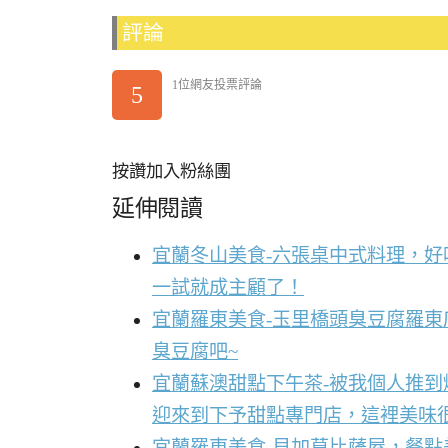
評論
1位網友投票評論
5
按讚加入粉絲團
延伸閱讀
宜蘭冬山美食-六張桌中式料理，
一試就成主顧了！
宜蘭羅東美食-玉里橋頭臭豆腐羅東
臭豆腐吧~
宜蘭蘇澳甜點下午茶-被我個人推
迎來到下予甜點專門店，這裡美味
宜蘭羅東美食-貝加莫比薩屋，餐