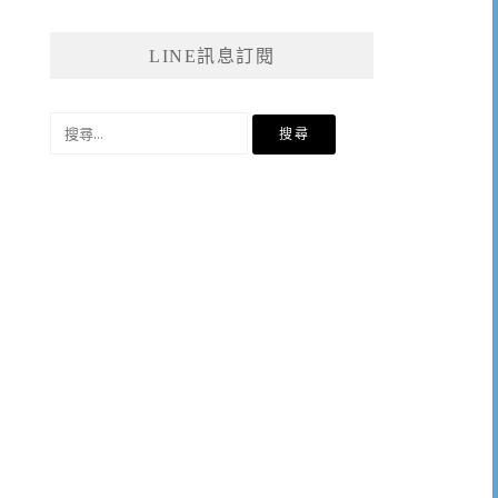
LINE訊息訂閱
搜
尋
關
鍵
字: