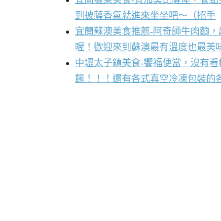
到披薩香氣就進來坐坐吧～（招手
宜蘭蘇澳美食推薦-阿奇師牛肉麵
喔！歡迎來到蘇澳最有溫度也最美
中壢太子鎮美食-饗福便當，沒有
餚！！！還有各式真空冷凍包裝的