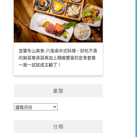
宜蘭冬山美食-六張桌中式料理，好吃不貴
的無菜單桌菜再加上精緻豐富的定食套餐
～我一試就成主顧了！
彙整
彙
整
分類