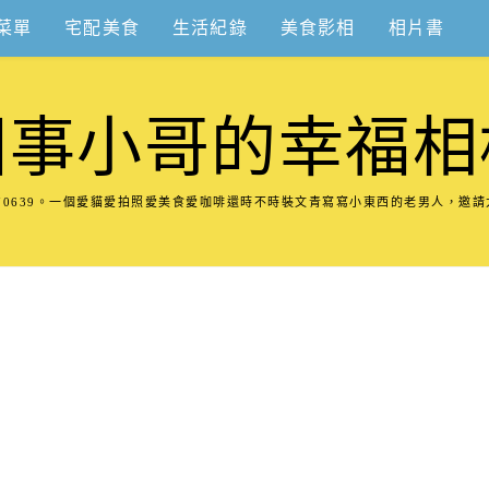
菜單
宅配美食
生活紀錄
美食影相
相片書
圍事小哥的幸福相
8570639。一個愛貓愛拍照愛美食愛咖啡還時不時裝文青寫寫小東西的老男人，邀