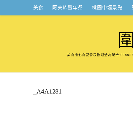
Skip
美食
阿美族豐年祭
桃園中壢景點
to
content
美食攝影食記發表歡迎洽詢配合:098
_A4A1281