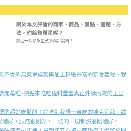
關於本文評論的商家、商品、景點、議題、方
法，你給幾顆星呢？
歡迎一起點擊星號參與評論唷！
好吃不貴的無菜單桌菜再加上精緻豐富的定食套餐～我
店開幕啦~快點來吃吃佐料豐富真正外酥內嫩的玉里
到爆的超好吃鬆餅！好吃到我想一直吃的達克瓦茲！歡
很剛好，服務很剛好，一切的一切都那麼剛剛好。
點美味精緻～店裡人員親切又有禮～同學們走過路過聞