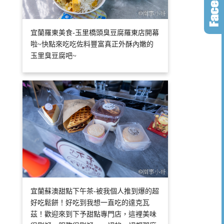
宜蘭羅東美食-玉里橋頭臭豆腐羅東店開幕
啦~快點來吃吃佐料豐富真正外酥內嫩的
玉里臭豆腐吧~
宜蘭蘇澳甜點下午茶-被我個人推到爆的超
好吃鬆餅！好吃到我想一直吃的達克瓦
茲！歡迎來到下予甜點專門店，這裡美味