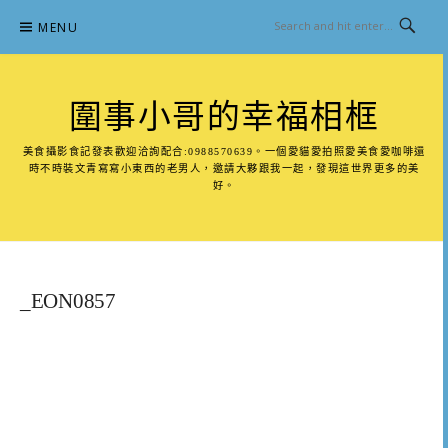
Skip
MENU
to
content
圍事小哥的幸福相框
美食攝影食記發表歡迎洽詢配合:0988570639。一個愛貓愛拍照愛美食愛咖啡還
時不時裝文青寫寫小東西的老男人，邀請大夥跟我一起，發現這世界更多的美
好。
_EON0857