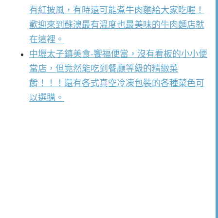
有紅披風，有時還可能煮牛肉麵給大家吃喔！
歡迎來到蘇澳最有溫度也最美味的牛肉麵店就
在這裡。
中壢太子鎮美食-饗福便當，沒有看板的小小便
當店，但竟然能吃到餐廳等級的精緻菜
餚！！！還有各式真空冷凍包裝的各種菜色可
以選購。