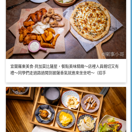
宜蘭羅東美食-貝加莫比薩屋，餐點美味精緻～店裡人員親切又有
禮～同學們走過路過聞到披薩香氣就進來坐坐吧～（招手