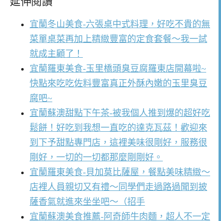
延伸閱讀
宜蘭冬山美食-六張桌中式料理，好吃不貴的無
菜單桌菜再加上精緻豐富的定食套餐～我一試
就成主顧了！
宜蘭羅東美食-玉里橋頭臭豆腐羅東店開幕啦~
快點來吃吃佐料豐富真正外酥內嫩的玉里臭豆
腐吧~
宜蘭蘇澳甜點下午茶-被我個人推到爆的超好吃
鬆餅！好吃到我想一直吃的達克瓦茲！歡迎來
到下予甜點專門店，這裡美味很剛好，服務很
剛好，一切的一切都那麼剛剛好。
宜蘭羅東美食-貝加莫比薩屋，餐點美味精緻～
店裡人員親切又有禮～同學們走過路過聞到披
薩香氣就進來坐坐吧～（招手
宜蘭蘇澳美食推薦-阿奇師牛肉麵，超人不一定