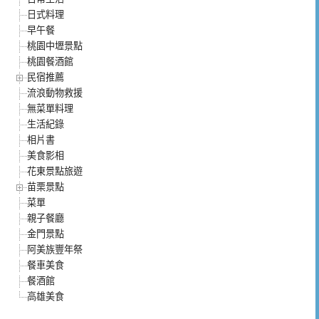
日式料理
早午餐
桃園中壢景點
桃園餐酒館
民宿推薦
流浪動物救援
無菜單料理
生活紀錄
相片書
美食影相
花東景點旅遊
苗栗景點
菜單
親子餐廳
金門景點
阿美族豐年祭
餐車美食
餐酒館
高雄美食