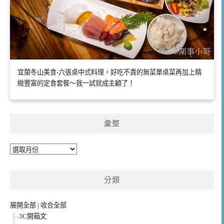
宜蘭冬山美食-六張桌中式料理，好吃不貴的無菜單桌菜再加上精
緻豐富的定食套餐～我一試就成主顧了！
彙整
彙
整
分類
展開全部
|
收合全部
3C開箱文