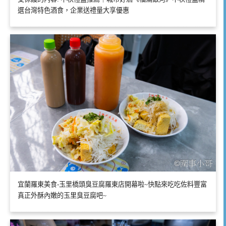
選台灣特色酒食，企業送禮量大享優惠
宜蘭羅東美食-玉里橋頭臭豆腐羅東店開幕啦~快點來吃吃佐料豐富
真正外酥內嫩的玉里臭豆腐吧~