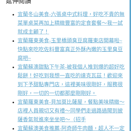
延伸閱讀
宜蘭冬山美食-六張桌中式料理，好吃不貴的無
菜單桌菜再加上精緻豐富的定食套餐～我一試
就成主顧了！
宜蘭羅東美食-玉里橋頭臭豆腐羅東店開幕啦~
快點來吃吃佐料豐富真正外酥內嫩的玉里臭豆
腐吧~
宜蘭蘇澳甜點下午茶-被我個人推到爆的超好吃
鬆餅！好吃到我想一直吃的達克瓦茲！歡迎來
到下予甜點專門店，這裡美味很剛好，服務很
剛好，一切的一切都那麼剛剛好。
宜蘭羅東美食-貝加莫比薩屋，餐點美味精緻～
店裡人員親切又有禮～同學們走過路過聞到披
薩香氣就進來坐坐吧～（招手
宜蘭蘇澳美食推薦-阿奇師牛肉麵，超人不一定