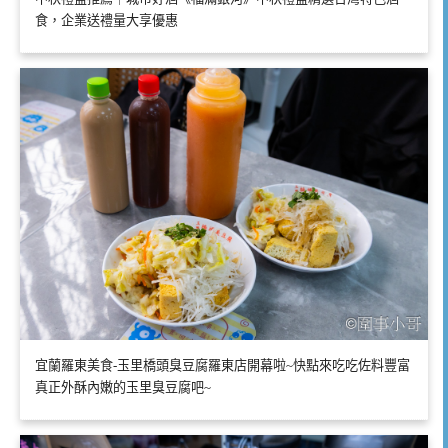
食，企業送禮量大享優惠
宜蘭羅東美食-玉里橋頭臭豆腐羅東店開幕啦~快點來吃吃佐料豐富
真正外酥內嫩的玉里臭豆腐吧~