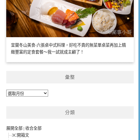
宜蘭冬山美食-六張桌中式料理，好吃不貴的無菜單桌菜再加上精
緻豐富的定食套餐～我一試就成主顧了！
彙整
彙
整
分類
展開全部
|
收合全部
3C開箱文