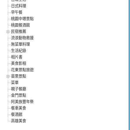
日式料理
早午餐
桃園中壢景點
桃園餐酒館
民宿推薦
流浪動物救援
無菜單料理
生活紀錄
相片書
美食影相
花東景點旅遊
苗栗景點
菜單
親子餐廳
金門景點
阿美族豐年祭
餐車美食
餐酒館
高雄美食