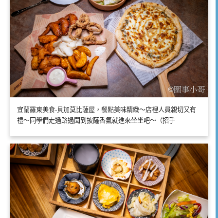
宜蘭羅東美食-貝加莫比薩屋，餐點美味精緻～店裡人員親切又有
禮～同學們走過路過聞到披薩香氣就進來坐坐吧～（招手