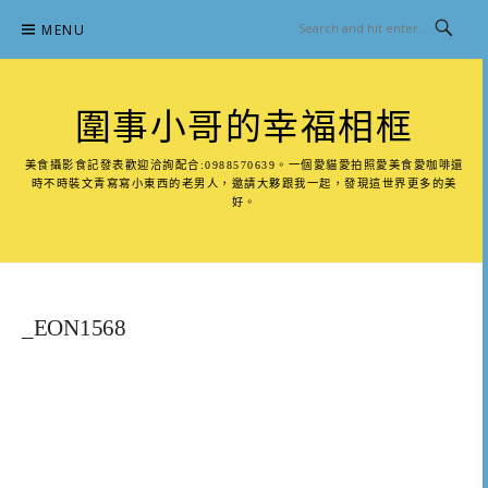
Skip
MENU
to
content
圍事小哥的幸福相框
美食攝影食記發表歡迎洽詢配合:0988570639。一個愛貓愛拍照愛美食愛咖啡還
時不時裝文青寫寫小東西的老男人，邀請大夥跟我一起，發現這世界更多的美
好。
_EON1568