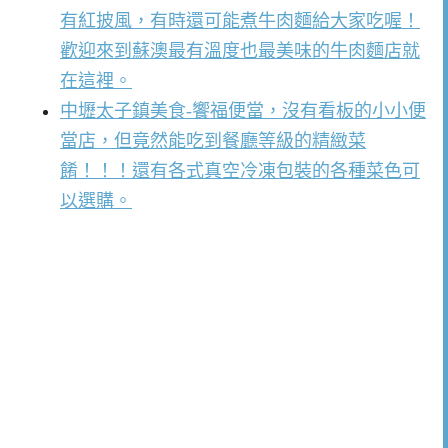
有紅披風，有時還可能煮牛肉麵給大家吃喔！
歡迎來到蘇澳最有溫度也最美味的牛肉麵店就
在這裡。
中壢太子鎮美食-饗福便當，沒有看板的小小便
當店，但竟然能吃到餐廳等級的精緻菜
餚！！！還有各式真空冷凍包裝的各種菜色可
以選購。