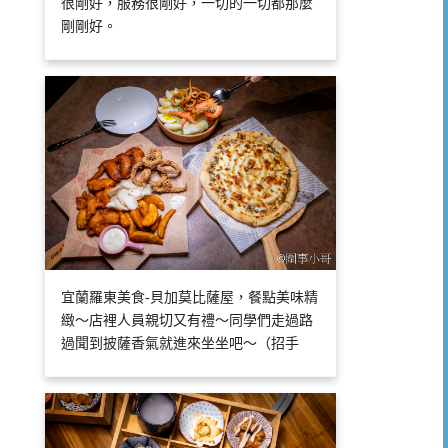
很剛好，服務很剛好，一切的一切都那麼
剛剛好。
宜蘭羅東美食-貝加莫比薩屋，餐點美味精
緻～店裡人員親切又有禮～同學們走過路
過聞到披薩香氣就進來坐坐吧～（招手