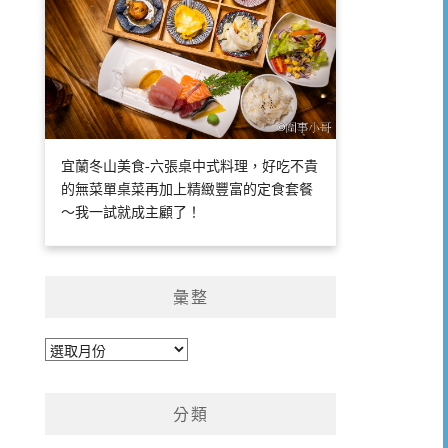
宜蘭冬山美食-六張桌中式料理，好吃不貴
的無菜單桌菜再加上精緻豐富的定食套餐
～我一試就成主顧了！
彙整
彙
整
分類