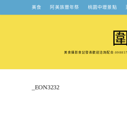
Skip
美食
阿美族豐年祭
桃園中壢景點
to
content
美食攝影食記發表歡迎洽詢配合:098
_EON3232