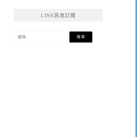
LINE訊息訂閱
搜
尋
關
鍵
字: