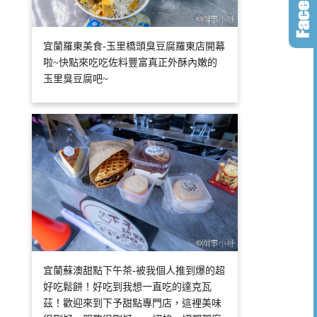
宜蘭羅東美食-玉里橋頭臭豆腐羅東店開幕
啦~快點來吃吃佐料豐富真正外酥內嫩的
玉里臭豆腐吧~
宜蘭蘇澳甜點下午茶-被我個人推到爆的超
好吃鬆餅！好吃到我想一直吃的達克瓦
茲！歡迎來到下予甜點專門店，這裡美味