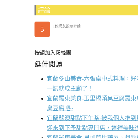
評論
1位網友投票評論
5
按讚加入粉絲團
延伸閱讀
宜蘭冬山美食-六張桌中式料理，
一試就成主顧了！
宜蘭羅東美食-玉里橋頭臭豆腐羅東
臭豆腐吧~
宜蘭蘇澳甜點下午茶-被我個人推
迎來到下予甜點專門店，這裡美味
宜蘭羅東美食-貝加莫比薩屋，餐