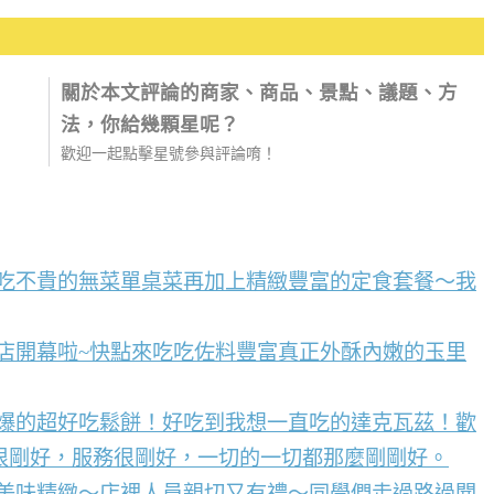
關於本文評論的商家、商品、景點、議題、方
法，你給幾顆星呢？
歡迎一起點擊星號參與評論唷！
好吃不貴的無菜單桌菜再加上精緻豐富的定食套餐～我
店開幕啦~快點來吃吃佐料豐富真正外酥內嫩的玉里
到爆的超好吃鬆餅！好吃到我想一直吃的達克瓦茲！歡
很剛好，服務很剛好，一切的一切都那麼剛剛好。
點美味精緻～店裡人員親切又有禮～同學們走過路過聞