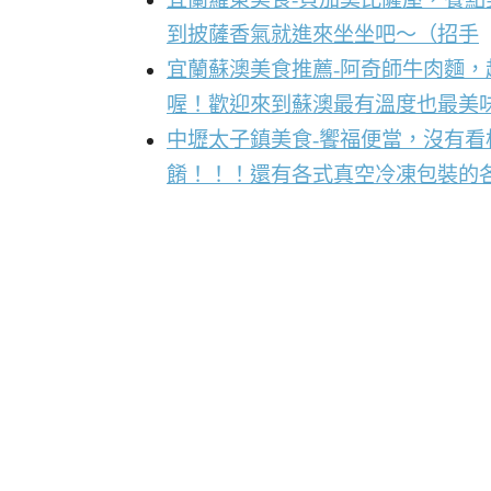
到披薩香氣就進來坐坐吧～（招手
宜蘭蘇澳美食推薦-阿奇師牛肉麵
喔！歡迎來到蘇澳最有溫度也最美
中壢太子鎮美食-饗福便當，沒有
餚！！！還有各式真空冷凍包裝的