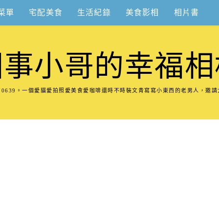
菜單
宅配美食
生活紀錄
美食影相
相片書
圍事小哥的幸福相
8570639。一個愛貓愛拍照愛美食愛咖啡還時不時裝文青寫寫小東西的老男人，邀