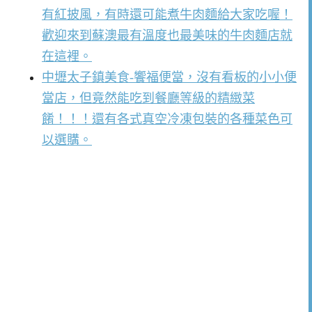
有紅披風，有時還可能煮牛肉麵給大家吃喔！
歡迎來到蘇澳最有溫度也最美味的牛肉麵店就
在這裡。
中壢太子鎮美食-饗福便當，沒有看板的小小便
當店，但竟然能吃到餐廳等級的精緻菜
餚！！！還有各式真空冷凍包裝的各種菜色可
以選購。