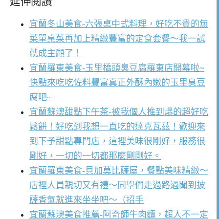
延伸閱讀
宜蘭冬山美食-六張桌中式料理，好吃不貴的無
菜單桌菜再加上精緻豐富的定食套餐～我一試
就成主顧了！
宜蘭羅東美食-玉里橋頭臭豆腐羅東店開幕啦~
快點來吃吃佐料豐富真正外酥內嫩的玉里臭豆
腐吧~
宜蘭蘇澳甜點下午茶-被我個人推到爆的超好吃
鬆餅！好吃到我想一直吃的達克瓦茲！歡迎來
到下予甜點專門店，這裡美味很剛好，服務很
剛好，一切的一切都那麼剛剛好。
宜蘭羅東美食-貝加莫比薩屋，餐點美味精緻～
店裡人員親切又有禮～同學們走過路過聞到披
薩香氣就進來坐坐吧～（招手
宜蘭蘇澳美食推薦-阿奇師牛肉麵，超人不一定