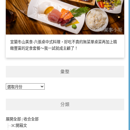
宜蘭冬山美食-六張桌中式料理，好吃不貴的無菜單桌菜再加上精
緻豐富的定食套餐～我一試就成主顧了！
彙整
彙
整
分類
展開全部
|
收合全部
3C開箱文