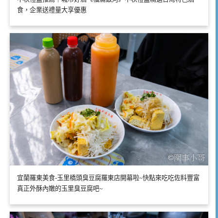
食，企業送禮量大享優惠
宜蘭羅東美食-玉里橋頭臭豆腐羅東店開幕啦~快點來吃吃佐料豐富
真正外酥內嫩的玉里臭豆腐吧~