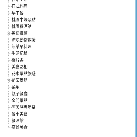
日式料理
早午餐
桃園中壢景點
桃園餐酒館
民宿推薦
流浪動物救援
無菜單料理
生活紀錄
相片書
美食影相
花東景點旅遊
苗栗景點
菜單
親子餐廳
金門景點
阿美族豐年祭
餐車美食
餐酒館
高雄美食