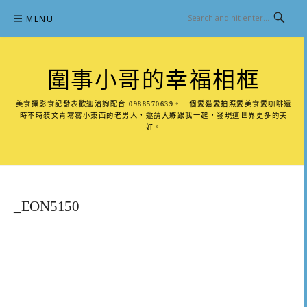
Skip
MENU
to
content
圍事小哥的幸福相框
美食攝影食記發表歡迎洽詢配合:0988570639。一個愛貓愛拍照愛美食愛咖啡還
時不時裝文青寫寫小東西的老男人，邀請大夥跟我一起，發現這世界更多的美
好。
_EON5150