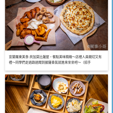
宜蘭羅東美食-貝加莫比薩屋，餐點美味精緻～店裡人員親切又有
禮～同學們走過路過聞到披薩香氣就進來坐坐吧～（招手