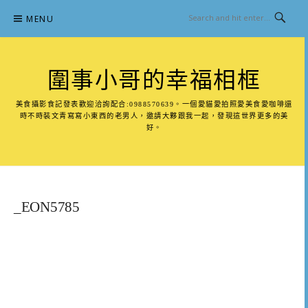
Skip
MENU
to
content
圍事小哥的幸福相框
美食攝影食記發表歡迎洽詢配合:0988570639。一個愛貓愛拍照愛美食愛咖啡還
時不時裝文青寫寫小東西的老男人，邀請大夥跟我一起，發現這世界更多的美
好。
_EON5785