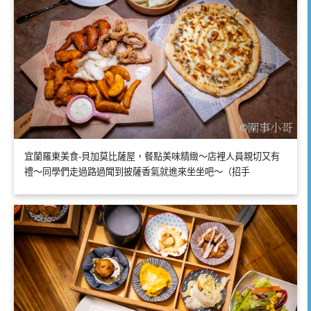
宜蘭羅東美食-貝加莫比薩屋，餐點美味精緻～店裡人員親切又有
禮～同學們走過路過聞到披薩香氣就進來坐坐吧～（招手