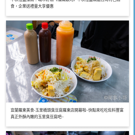
食，企業送禮量大享優惠
宜蘭羅東美食-玉里橋頭臭豆腐羅東店開幕啦~快點來吃吃佐料豐富
真正外酥內嫩的玉里臭豆腐吧~