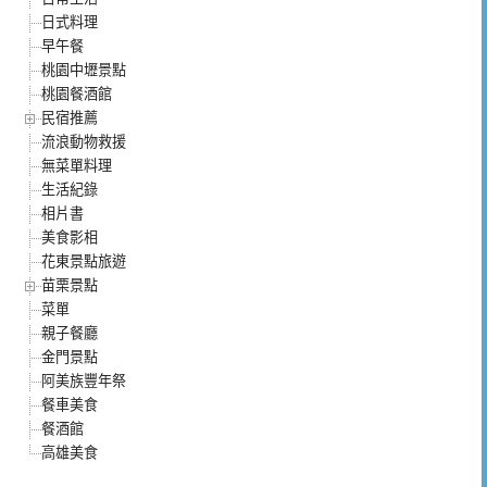
日式料理
早午餐
桃園中壢景點
桃園餐酒館
民宿推薦
流浪動物救援
無菜單料理
生活紀錄
相片書
美食影相
花東景點旅遊
苗栗景點
菜單
親子餐廳
金門景點
阿美族豐年祭
餐車美食
餐酒館
高雄美食