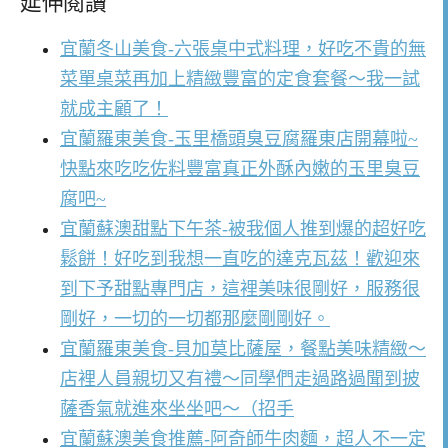
延伸閱讀
宜蘭冬山美食-六張桌中式料理，好吃不貴的無
菜單桌菜再加上精緻豐富的定食套餐～我一試
就成主顧了！
宜蘭羅東美食-玉里橋頭臭豆腐羅東店開幕啦~
快點來吃吃佐料豐富真正外酥內嫩的玉里臭豆
腐吧~
宜蘭蘇澳甜點下午茶-被我個人推到爆的超好吃
鬆餅！好吃到我想一直吃的達克瓦茲！歡迎來
到下予甜點專門店，這裡美味很剛好，服務很
剛好，一切的一切都那麼剛剛好。
宜蘭羅東美食-貝加莫比薩屋，餐點美味精緻～
店裡人員親切又有禮～同學們走過路過聞到披
薩香氣就進來坐坐吧～（招手
宜蘭蘇澳美食推薦-阿奇師牛肉麵，超人不一定