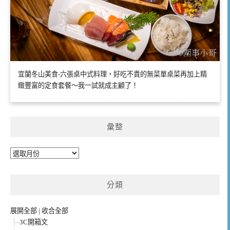
宜蘭冬山美食-六張桌中式料理，好吃不貴的無菜單桌菜再加上精
緻豐富的定食套餐～我一試就成主顧了！
彙整
彙
整
分類
展開全部
|
收合全部
3C開箱文