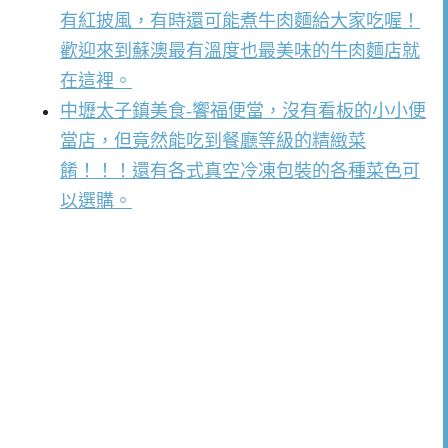
有紅披風，有時還可能煮牛肉麵給大家吃喔！
歡迎來到蘇澳最有溫度也最美味的牛肉麵店就
在這裡。
中壢太子鎮美食-饗福便當，沒有看板的小小便
當店，但竟然能吃到餐廳等級的精緻菜
餚！！！還有各式真空冷凍包裝的各種菜色可
以選購。