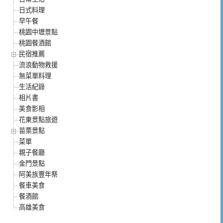
日式料理
早午餐
桃園中壢景點
桃園餐酒館
民宿推薦
流浪動物救援
無菜單料理
生活紀錄
相片書
美食影相
花東景點旅遊
苗栗景點
菜單
親子餐廳
金門景點
阿美族豐年祭
餐車美食
餐酒館
高雄美食