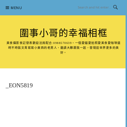
Skip
MENU
to
content
圍事小哥的幸福相框
美食攝影食記發表歡迎洽詢配合:0988570639。一個愛貓愛拍照愛美食愛咖啡還
時不時裝文青寫寫小東西的老男人，邀請大夥跟我一起，發現這世界更多的美
好。
_EON5819