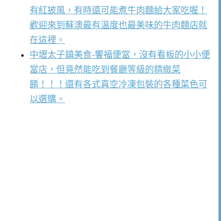
有紅披風，有時還可能煮牛肉麵給大家吃喔！
歡迎來到蘇澳最有溫度也最美味的牛肉麵店就
在這裡。
中壢太子鎮美食-饗福便當，沒有看板的小小便
當店，但竟然能吃到餐廳等級的精緻菜
餚！！！還有各式真空冷凍包裝的各種菜色可
以選購。