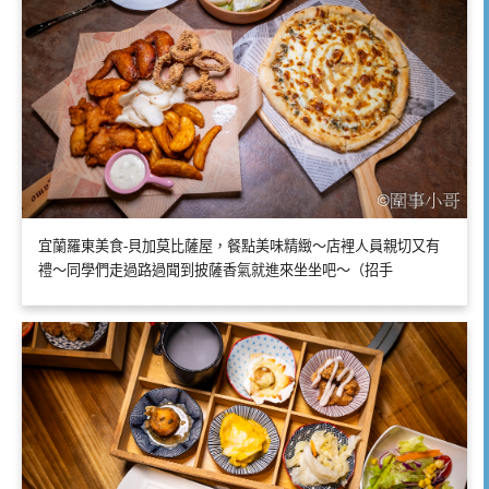
宜蘭羅東美食-貝加莫比薩屋，餐點美味精緻～店裡人員親切又有
禮～同學們走過路過聞到披薩香氣就進來坐坐吧～（招手