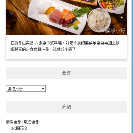
宜蘭冬山美食-六張桌中式料理，好吃不貴的無菜單桌菜再加上精
緻豐富的定食套餐～我一試就成主顧了！
彙整
彙
整
分類
展開全部
|
收合全部
3C開箱文