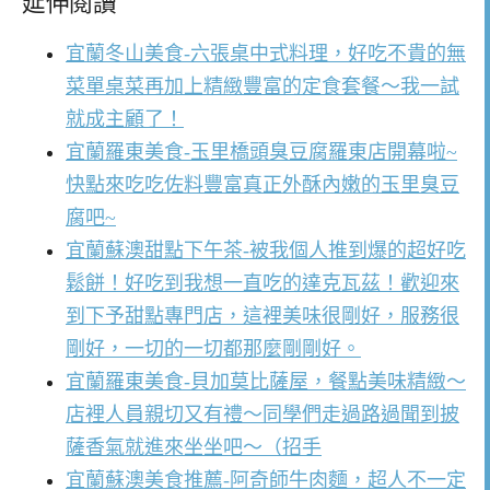
延伸閱讀
宜蘭冬山美食-六張桌中式料理，好吃不貴的無
菜單桌菜再加上精緻豐富的定食套餐～我一試
就成主顧了！
宜蘭羅東美食-玉里橋頭臭豆腐羅東店開幕啦~
快點來吃吃佐料豐富真正外酥內嫩的玉里臭豆
腐吧~
宜蘭蘇澳甜點下午茶-被我個人推到爆的超好吃
鬆餅！好吃到我想一直吃的達克瓦茲！歡迎來
到下予甜點專門店，這裡美味很剛好，服務很
剛好，一切的一切都那麼剛剛好。
宜蘭羅東美食-貝加莫比薩屋，餐點美味精緻～
店裡人員親切又有禮～同學們走過路過聞到披
薩香氣就進來坐坐吧～（招手
宜蘭蘇澳美食推薦-阿奇師牛肉麵，超人不一定