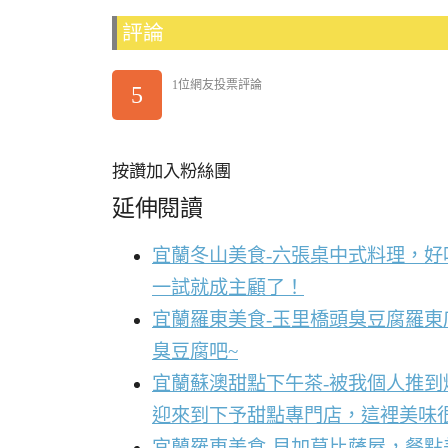
評論
1位網友投票評論
5
按讚加入粉絲團
延伸閱讀
宜蘭冬山美食-六張桌中式料理，
一試就成主顧了！
宜蘭羅東美食-玉里橋頭臭豆腐羅東
臭豆腐吧~
宜蘭蘇澳甜點下午茶-被我個人推
迎來到下予甜點專門店，這裡美味
宜蘭羅東美食-貝加莫比薩屋，餐