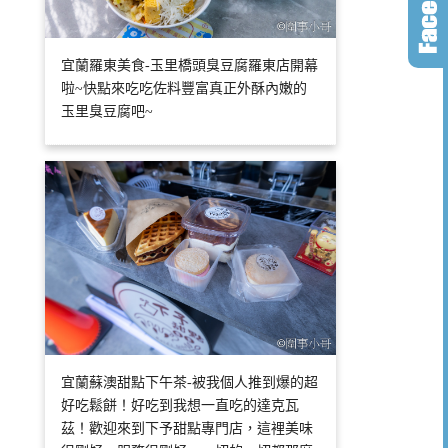
宜蘭羅東美食-玉里橋頭臭豆腐羅東店開幕
啦~快點來吃吃佐料豐富真正外酥內嫩的
玉里臭豆腐吧~
宜蘭蘇澳甜點下午茶-被我個人推到爆的超
好吃鬆餅！好吃到我想一直吃的達克瓦
茲！歡迎來到下予甜點專門店，這裡美味