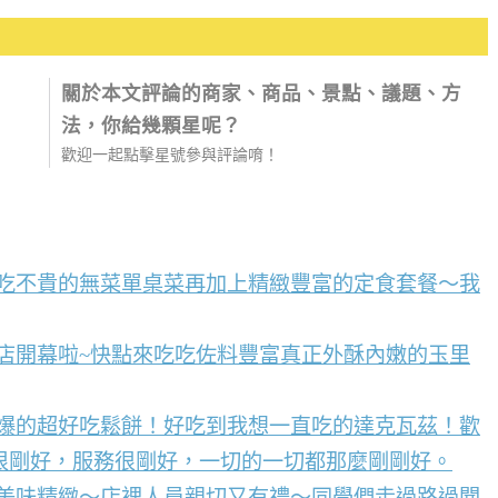
關於本文評論的商家、商品、景點、議題、方
法，你給幾顆星呢？
歡迎一起點擊星號參與評論唷！
好吃不貴的無菜單桌菜再加上精緻豐富的定食套餐～我
店開幕啦~快點來吃吃佐料豐富真正外酥內嫩的玉里
到爆的超好吃鬆餅！好吃到我想一直吃的達克瓦茲！歡
很剛好，服務很剛好，一切的一切都那麼剛剛好。
點美味精緻～店裡人員親切又有禮～同學們走過路過聞