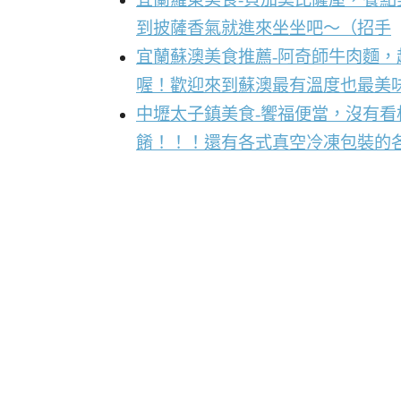
到披薩香氣就進來坐坐吧～（招手
宜蘭蘇澳美食推薦-阿奇師牛肉麵
喔！歡迎來到蘇澳最有溫度也最美
中壢太子鎮美食-饗福便當，沒有
餚！！！還有各式真空冷凍包裝的