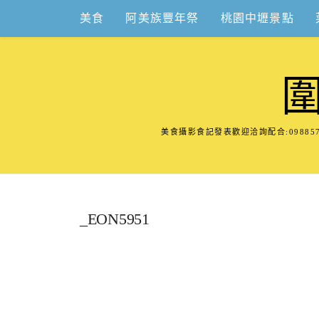
Skip
美食
阿美族豐年祭
桃園中壢景點
to
content
美食攝影食記發表歡迎洽詢配合:098
_EON5951