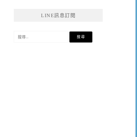
LINE訊息訂閱
搜
尋
關
鍵
字: