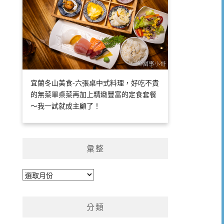
宜蘭冬山美食-六張桌中式料理，好吃不貴
的無菜單桌菜再加上精緻豐富的定食套餐
～我一試就成主顧了！
彙整
彙
整
分類