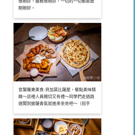
很剛好，服務很剛好，一切的一切都那麼
剛剛好。
宜蘭羅東美食-貝加莫比薩屋，餐點美味精
緻～店裡人員親切又有禮～同學們走過路
過聞到披薩香氣就進來坐坐吧～（招手