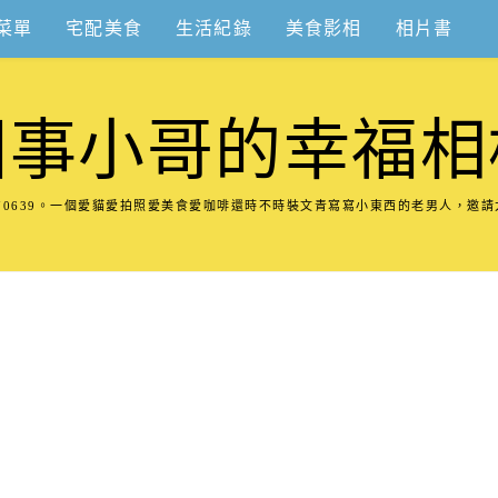
菜單
宅配美食
生活紀錄
美食影相
相片書
圍事小哥的幸福相
8570639。一個愛貓愛拍照愛美食愛咖啡還時不時裝文青寫寫小東西的老男人，邀