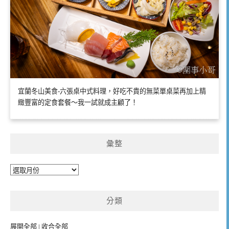
宜蘭冬山美食-六張桌中式料理，好吃不貴的無菜單桌菜再加上精
緻豐富的定食套餐～我一試就成主顧了！
彙整
彙
整
分類
展開全部
|
收合全部