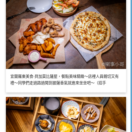
宜蘭羅東美食-貝加莫比薩屋，餐點美味精緻～店裡人員親切又有
禮～同學們走過路過聞到披薩香氣就進來坐坐吧～（招手