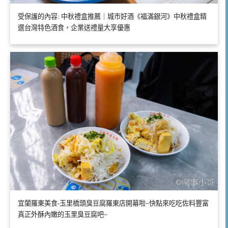
受保護的內容: 中秋禮盒推薦｜城市好酒《福滿銀河》中秋禮盒精
選台灣特色酒食，企業送禮量大享優惠
宜蘭羅東美食-玉里橋頭臭豆腐羅東店開幕啦~快點來吃吃佐料豐富
真正外酥內嫩的玉里臭豆腐吧~