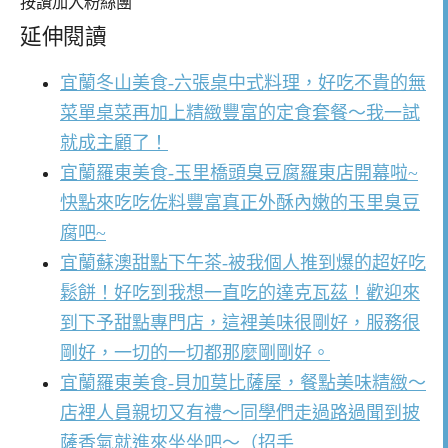
按讚加入粉絲團
延伸閱讀
宜蘭冬山美食-六張桌中式料理，好吃不貴的無
菜單桌菜再加上精緻豐富的定食套餐～我一試
就成主顧了！
宜蘭羅東美食-玉里橋頭臭豆腐羅東店開幕啦~
快點來吃吃佐料豐富真正外酥內嫩的玉里臭豆
腐吧~
宜蘭蘇澳甜點下午茶-被我個人推到爆的超好吃
鬆餅！好吃到我想一直吃的達克瓦茲！歡迎來
到下予甜點專門店，這裡美味很剛好，服務很
剛好，一切的一切都那麼剛剛好。
宜蘭羅東美食-貝加莫比薩屋，餐點美味精緻～
店裡人員親切又有禮～同學們走過路過聞到披
薩香氣就進來坐坐吧～（招手