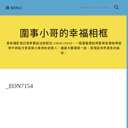
Skip
MENU
to
content
圍事小哥的幸福相框
美食攝影食記發表歡迎洽詢配合:0988570639。一個愛貓愛拍照愛美食愛咖啡還
時不時裝文青寫寫小東西的老男人，邀請大夥跟我一起，發現這世界更多的美
好。
_EON7154