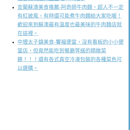
宜蘭蘇澳美食推薦-阿奇師牛肉麵，超人不一定
有紅披風，有時還可能煮牛肉麵給大家吃喔！
歡迎來到蘇澳最有溫度也最美味的牛肉麵店就
在這裡。
中壢太子鎮美食-饗福便當，沒有看板的小小便
當店，但竟然能吃到餐廳等級的精緻菜
餚！！！還有各式真空冷凍包裝的各種菜色可
以選購。