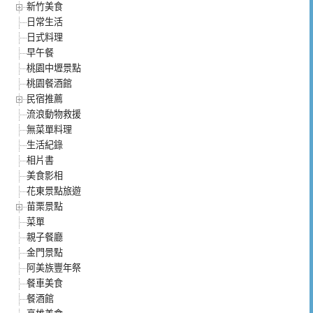
新竹美食
日常生活
日式料理
早午餐
桃園中壢景點
桃園餐酒館
民宿推薦
流浪動物救援
無菜單料理
生活紀錄
相片書
美食影相
花東景點旅遊
苗栗景點
菜單
親子餐廳
金門景點
阿美族豐年祭
餐車美食
餐酒館