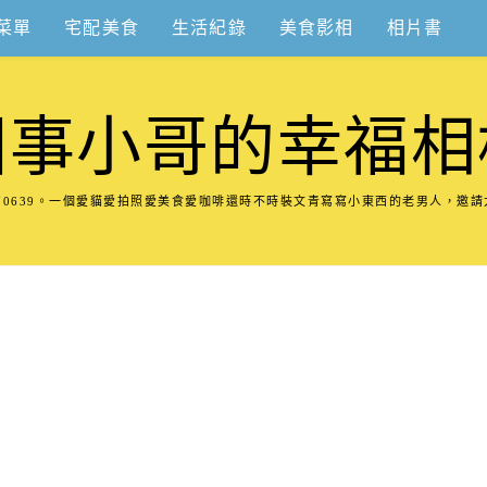
菜單
宅配美食
生活紀錄
美食影相
相片書
圍事小哥的幸福相
8570639。一個愛貓愛拍照愛美食愛咖啡還時不時裝文青寫寫小東西的老男人，邀