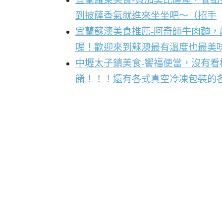
到披薩香氣就進來坐坐吧～（招手
宜蘭蘇澳美食推薦-阿奇師牛肉麵
喔！歡迎來到蘇澳最有溫度也最美
中壢太子鎮美食-饗福便當，沒有
餚！！！還有各式真空冷凍包裝的