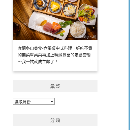
宜蘭冬山美食-六張桌中式料理，好吃不貴
的無菜單桌菜再加上精緻豐富的定食套餐
～我一試就成主顧了！
彙整
彙
整
分類