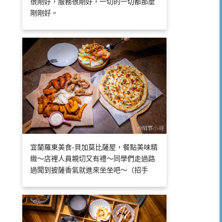
很剛好，服務很剛好，一切的一切都那麼
剛剛好。
宜蘭羅東美食-貝加莫比薩屋，餐點美味精
緻～店裡人員親切又有禮～同學們走過路
過聞到披薩香氣就進來坐坐吧～（招手