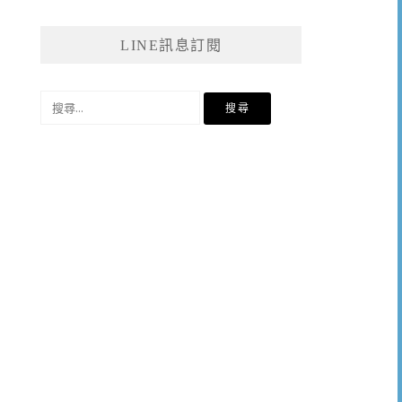
LINE訊息訂閱
搜
尋
關
鍵
字: