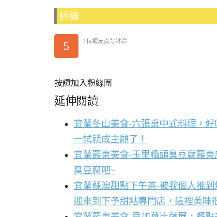
評論
1位網友投票評論
5
按讚加入粉絲團
延伸閱讀
宜蘭冬山美食-六張桌中式料理，
一試就成主顧了！
宜蘭羅東美食-玉里橋頭臭豆腐羅東
臭豆腐吧~
宜蘭蘇澳甜點下午茶-被我個人推
迎來到下予甜點專門店，這裡美味
宜蘭羅東美食-貝加莫比薩屋，餐