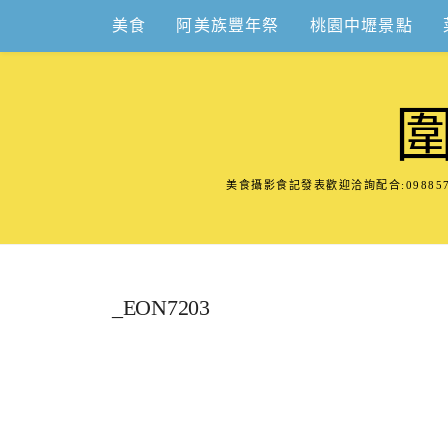
Skip
美食
阿美族豐年祭
桃園中壢景點
to
content
美食攝影食記發表歡迎洽詢配合:098
_EON7203