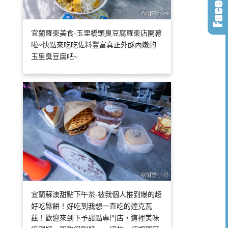
宜蘭羅東美食-玉里橋頭臭豆腐羅東店開幕
啦~快點來吃吃佐料豐富真正外酥內嫩的
玉里臭豆腐吧~
宜蘭蘇澳甜點下午茶-被我個人推到爆的超
好吃鬆餅！好吃到我想一直吃的達克瓦
茲！歡迎來到下予甜點專門店，這裡美味