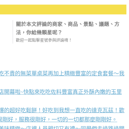
關於本文評論的商家、商品、景點、議題、方
法，你給幾顆星呢？
歡迎一起點擊星號參與評論唷！
好吃不貴的無菜單桌菜再加上精緻豐富的定食套餐～我
店開幕啦~快點來吃吃佐料豐富真正外酥內嫩的玉里
到爆的超好吃鬆餅！好吃到我想一直吃的達克瓦茲！歡
很剛好，服務很剛好，一切的一切都那麼剛剛好。
點美味精緻～店裡人員親切又有禮～同學們走過路過聞