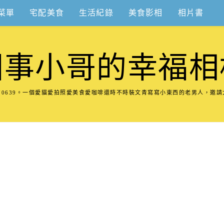
菜單
宅配美食
生活紀錄
美食影相
相片書
圍事小哥的幸福相
8570639。一個愛貓愛拍照愛美食愛咖啡還時不時裝文青寫寫小東西的老男人，邀