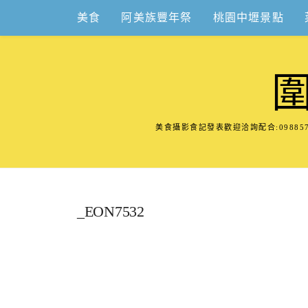
Skip
美食
阿美族豐年祭
桃園中壢景點
to
content
美食攝影食記發表歡迎洽詢配合:098
_EON7532