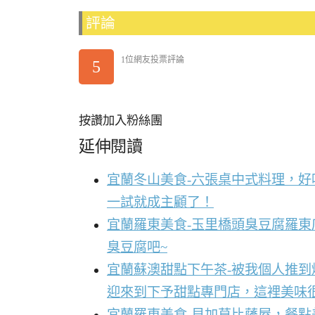
評論
1位網友投票評論
5
按讚加入粉絲團
延伸閱讀
宜蘭冬山美食-六張桌中式料理，
一試就成主顧了！
宜蘭羅東美食-玉里橋頭臭豆腐羅東
臭豆腐吧~
宜蘭蘇澳甜點下午茶-被我個人推
迎來到下予甜點專門店，這裡美味
宜蘭羅東美食-貝加莫比薩屋，餐