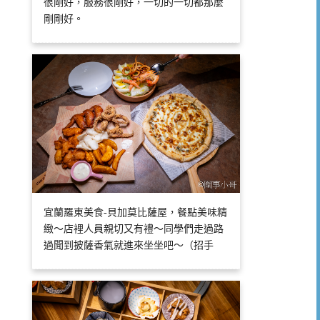
很剛好，服務很剛好，一切的一切都那麼
剛剛好。
宜蘭羅東美食-貝加莫比薩屋，餐點美味精
緻～店裡人員親切又有禮～同學們走過路
過聞到披薩香氣就進來坐坐吧～（招手