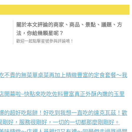
關於本文評論的商家、商品、景點、議題、方
法，你給幾顆星呢？
歡迎一起點擊星號參與評論唷！
好吃不貴的無菜單桌菜再加上精緻豐富的定食套餐～我
店開幕啦~快點來吃吃佐料豐富真正外酥內嫩的玉里
到爆的超好吃鬆餅！好吃到我想一直吃的達克瓦茲！歡
很剛好，服務很剛好，一切的一切都那麼剛剛好。
點美味精緻～店裡人員親切又有禮～同學們走過路過聞