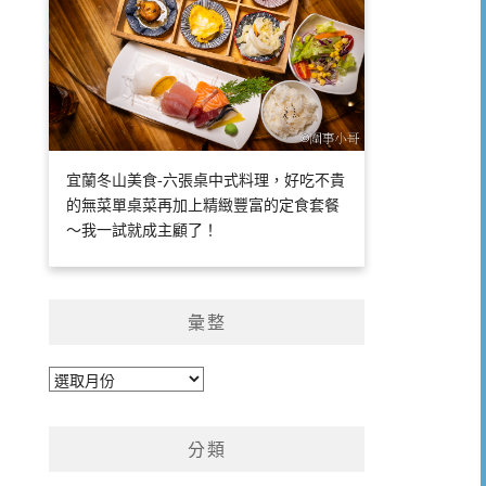
宜蘭冬山美食-六張桌中式料理，好吃不貴
的無菜單桌菜再加上精緻豐富的定食套餐
～我一試就成主顧了！
彙整
彙
整
分類