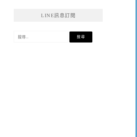
LINE訊息訂閱
搜
尋
關
鍵
字: