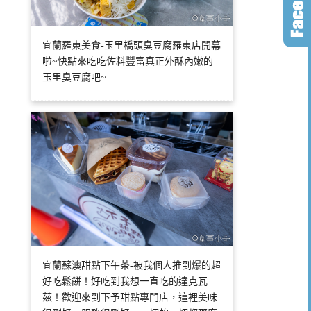
宜蘭羅東美食-玉里橋頭臭豆腐羅東店開幕
啦~快點來吃吃佐料豐富真正外酥內嫩的
玉里臭豆腐吧~
宜蘭蘇澳甜點下午茶-被我個人推到爆的超
好吃鬆餅！好吃到我想一直吃的達克瓦
茲！歡迎來到下予甜點專門店，這裡美味