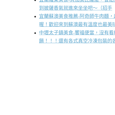
到披薩香氣就進來坐坐吧～（招手
宜蘭蘇澳美食推薦-阿奇師牛肉麵
喔！歡迎來到蘇澳最有溫度也最美
中壢太子鎮美食-饗福便當，沒有
餚！！！還有各式真空冷凍包裝的