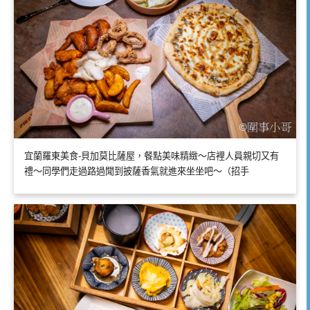
宜蘭羅東美食-貝加莫比薩屋，餐點美味精緻～店裡人員親切又有
禮～同學們走過路過聞到披薩香氣就進來坐坐吧～（招手