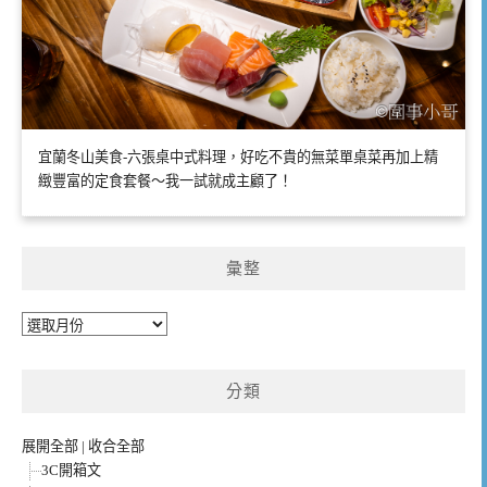
宜蘭冬山美食-六張桌中式料理，好吃不貴的無菜單桌菜再加上精
緻豐富的定食套餐～我一試就成主顧了！
彙整
彙
整
分類
展開全部
|
收合全部
3C開箱文