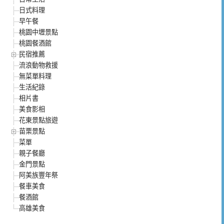
日式料理
早午餐
桃園中壢景點
桃園餐酒館
民宿推薦
流浪動物救援
無菜單料理
生活紀錄
相片書
美食影相
花東景點旅遊
苗栗景點
菜單
親子餐廳
金門景點
阿美族豐年祭
餐車美食
餐酒館
高雄美食