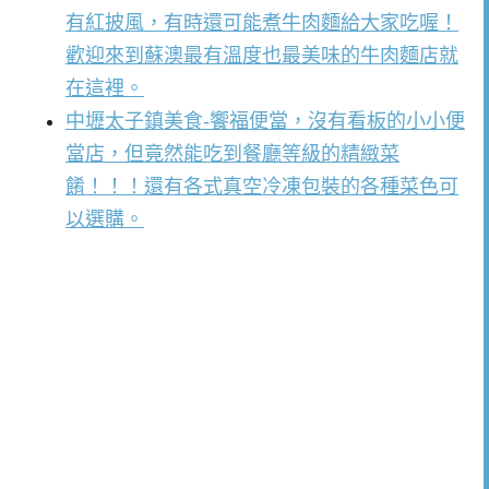
有紅披風，有時還可能煮牛肉麵給大家吃喔！
歡迎來到蘇澳最有溫度也最美味的牛肉麵店就
在這裡。
中壢太子鎮美食-饗福便當，沒有看板的小小便
當店，但竟然能吃到餐廳等級的精緻菜
餚！！！還有各式真空冷凍包裝的各種菜色可
以選購。