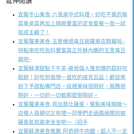
延伸閱讀
宜蘭冬山美食-六張桌中式料理，好吃不貴的無
菜單桌菜再加上精緻豐富的定食套餐～我一試
就成主顧了！
宜蘭羅東美食-玉里橋頭臭豆腐羅東店開幕啦~
快點來吃吃佐料豐富真正外酥內嫩的玉里臭豆
腐吧~
宜蘭蘇澳甜點下午茶-被我個人推到爆的超好吃
鬆餅！好吃到我想一直吃的達克瓦茲！歡迎來
到下予甜點專門店，這裡美味很剛好，服務很
剛好，一切的一切都那麼剛剛好。
宜蘭羅東美食-貝加莫比薩屋，餐點美味精緻～
店裡人員親切又有禮～同學們走過路過聞到披
薩香氣就進來坐坐吧～（招手
宜蘭蘇澳美食推薦-阿奇師牛肉麵，超人不一定