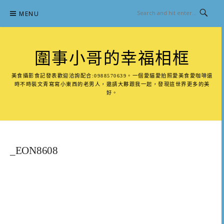
Skip
MENU
to
content
圍事小哥的幸福相框
美食攝影食記發表歡迎洽詢配合:0988570639。一個愛貓愛拍照愛美食愛咖啡還
時不時裝文青寫寫小東西的老男人，邀請大夥跟我一起，發現這世界更多的美
好。
_EON8608