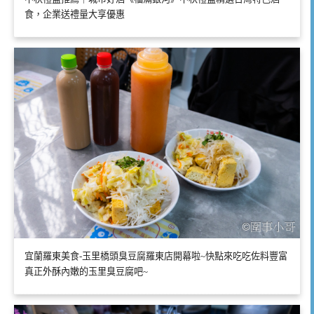
食，企業送禮量大享優惠
宜蘭羅東美食-玉里橋頭臭豆腐羅東店開幕啦~快點來吃吃佐料豐富
真正外酥內嫩的玉里臭豆腐吧~