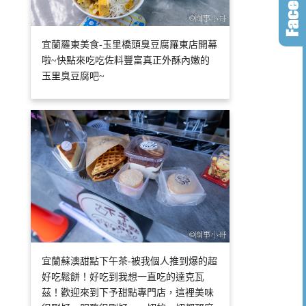
宜蘭羅東美食-玉里橋頭臭豆腐羅東店開幕
啦~快點來吃吃佐料豐富真正外酥內嫩的
玉里臭豆腐吧~
宜蘭蘇澳甜點下午茶-被我個人推到爆的超
好吃鬆餅！好吃到我想一直吃的達克瓦
茲！歡迎來到下予甜點專門店，這裡美味