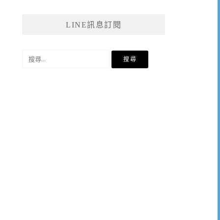
LINE訊息訂閱
搜
尋
關
鍵
字: