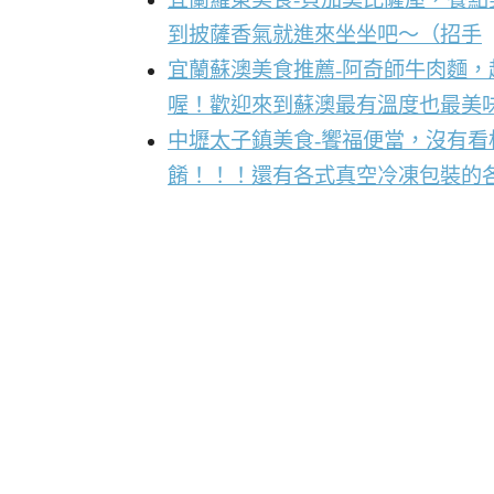
到披薩香氣就進來坐坐吧～（招手
宜蘭蘇澳美食推薦-阿奇師牛肉麵
喔！歡迎來到蘇澳最有溫度也最美
中壢太子鎮美食-饗福便當，沒有
餚！！！還有各式真空冷凍包裝的