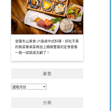
宜蘭冬山美食-六張桌中式料理，好吃不貴
的無菜單桌菜再加上精緻豐富的定食套餐
～我一試就成主顧了！
彙整
彙
整
分類