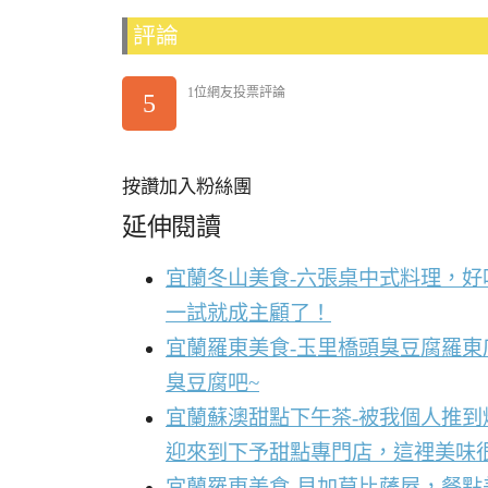
評論
1位網友投票評論
5
按讚加入粉絲團
延伸閱讀
宜蘭冬山美食-六張桌中式料理，
一試就成主顧了！
宜蘭羅東美食-玉里橋頭臭豆腐羅東
臭豆腐吧~
宜蘭蘇澳甜點下午茶-被我個人推
迎來到下予甜點專門店，這裡美味
宜蘭羅東美食-貝加莫比薩屋，餐