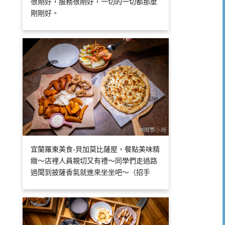
很剛好，服務很剛好，一切的一切都那麼
剛剛好。
宜蘭羅東美食-貝加莫比薩屋，餐點美味精
緻～店裡人員親切又有禮～同學們走過路
過聞到披薩香氣就進來坐坐吧～（招手