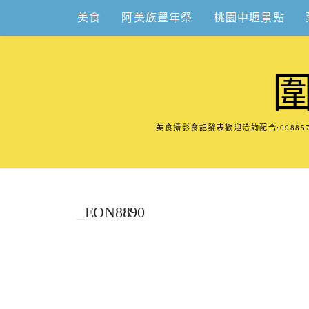
Skip
美食
阿美族豐年祭
桃園中壢景點
to
content
美食攝影食記發表歡迎洽詢配合:098
_EON8890