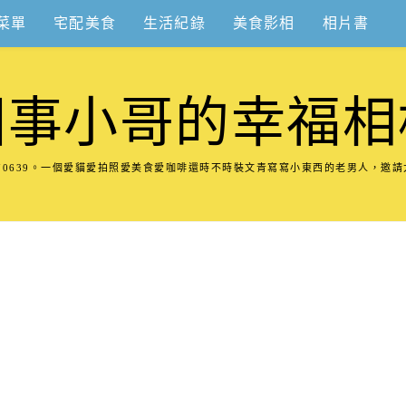
菜單
宅配美食
生活紀錄
美食影相
相片書
圍事小哥的幸福相
8570639。一個愛貓愛拍照愛美食愛咖啡還時不時裝文青寫寫小東西的老男人，邀