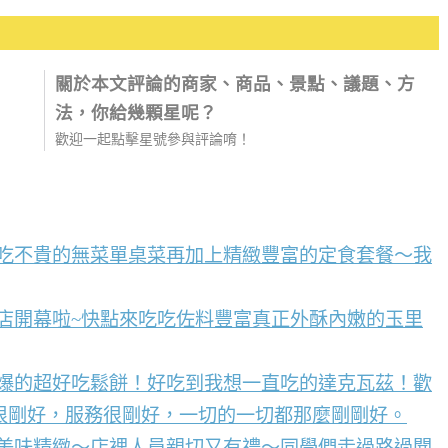
關於本文評論的商家、商品、景點、議題、方
法，你給幾顆星呢？
歡迎一起點擊星號參與評論唷！
好吃不貴的無菜單桌菜再加上精緻豐富的定食套餐～我
店開幕啦~快點來吃吃佐料豐富真正外酥內嫩的玉里
到爆的超好吃鬆餅！好吃到我想一直吃的達克瓦茲！歡
很剛好，服務很剛好，一切的一切都那麼剛剛好。
點美味精緻～店裡人員親切又有禮～同學們走過路過聞