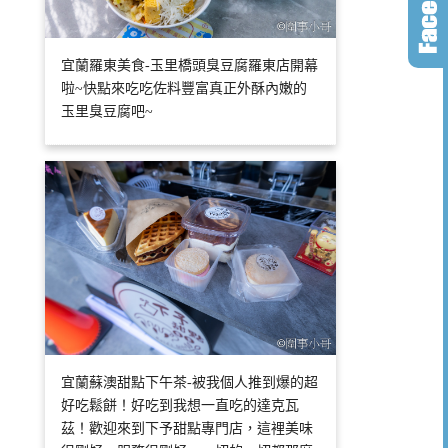
宜蘭羅東美食-玉里橋頭臭豆腐羅東店開幕
啦~快點來吃吃佐料豐富真正外酥內嫩的
玉里臭豆腐吧~
宜蘭蘇澳甜點下午茶-被我個人推到爆的超
好吃鬆餅！好吃到我想一直吃的達克瓦
茲！歡迎來到下予甜點專門店，這裡美味