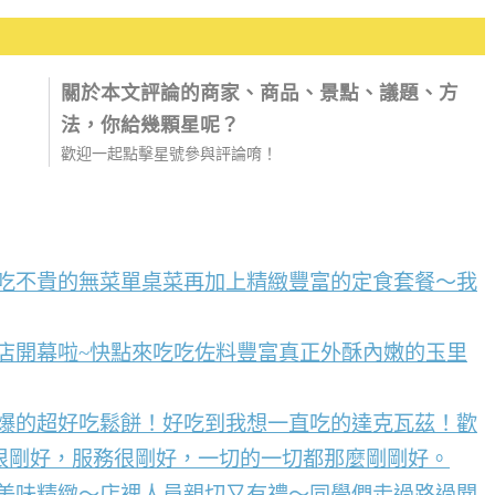
關於本文評論的商家、商品、景點、議題、方
法，你給幾顆星呢？
歡迎一起點擊星號參與評論唷！
好吃不貴的無菜單桌菜再加上精緻豐富的定食套餐～我
店開幕啦~快點來吃吃佐料豐富真正外酥內嫩的玉里
到爆的超好吃鬆餅！好吃到我想一直吃的達克瓦茲！歡
很剛好，服務很剛好，一切的一切都那麼剛剛好。
點美味精緻～店裡人員親切又有禮～同學們走過路過聞