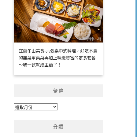
宜蘭冬山美食-六張桌中式料理，好吃不貴
的無菜單桌菜再加上精緻豐富的定食套餐
～我一試就成主顧了！
彙整
彙
整
分類