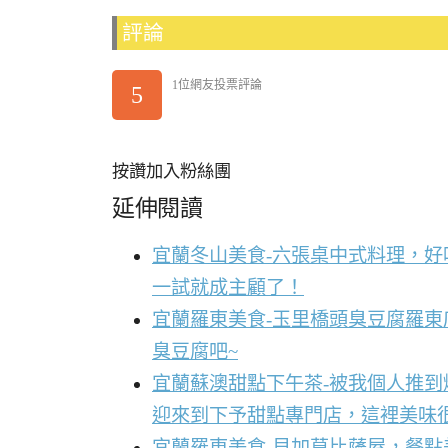
評論
1位網友投票評論
5
按讚加入粉絲團
延伸閱讀
宜蘭冬山美食-六張桌中式料理，
一試就成主顧了！
宜蘭羅東美食-玉里橋頭臭豆腐羅東
臭豆腐吧~
宜蘭蘇澳甜點下午茶-被我個人推
迎來到下予甜點專門店，這裡美味
宜蘭羅東美食-貝加莫比薩屋，餐