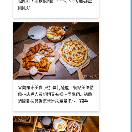
很剛好，服務很剛好，一切的一切都那麼
剛剛好。
宜蘭羅東美食-貝加莫比薩屋，餐點美味精
緻～店裡人員親切又有禮～同學們走過路
過聞到披薩香氣就進來坐坐吧～（招手