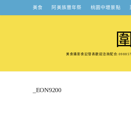
Skip
美食
阿美族豐年祭
桃園中壢景點
to
content
美食攝影食記發表歡迎洽詢配合:098
_EON9200