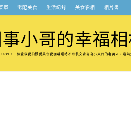
菜單
宅配美食
生活紀錄
美食影相
相片書
圍事小哥的幸福相
8570639。一個愛貓愛拍照愛美食愛咖啡還時不時裝文青寫寫小東西的老男人，邀