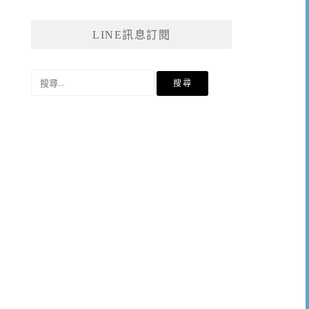
LINE訊息訂閱
搜
尋
關
鍵
字: