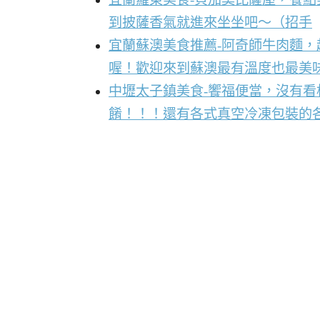
到披薩香氣就進來坐坐吧～（招手
宜蘭蘇澳美食推薦-阿奇師牛肉麵
喔！歡迎來到蘇澳最有溫度也最美
中壢太子鎮美食-饗福便當，沒有
餚！！！還有各式真空冷凍包裝的