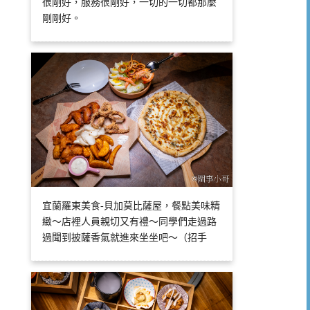
很剛好，服務很剛好，一切的一切都那麼
剛剛好。
宜蘭羅東美食-貝加莫比薩屋，餐點美味精
緻～店裡人員親切又有禮～同學們走過路
過聞到披薩香氣就進來坐坐吧～（招手