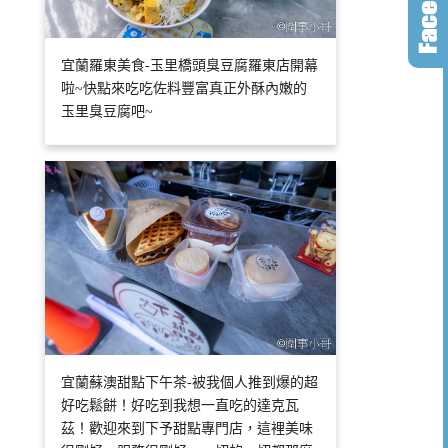
宜蘭羅東美食-玉里橋頭臭豆腐羅東店開幕
啦~快點來吃吃佐料豐富真正外酥內嫩的
玉里臭豆腐吧~
宜蘭蘇澳甜點下午茶-被我個人推到爆的超
好吃鬆餅！好吃到我想一直吃的達克瓦
茲！歡迎來到下予甜點專門店，這裡美味