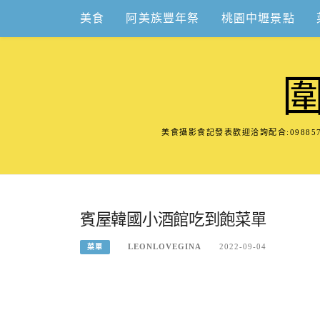
Skip
美食
阿美族豐年祭
桃園中壢景點
to
content
美食攝影食記發表歡迎洽詢配合:098
賓屋韓國小酒館吃到飽菜單
LEONLOVEGINA
2022-09-04
菜單