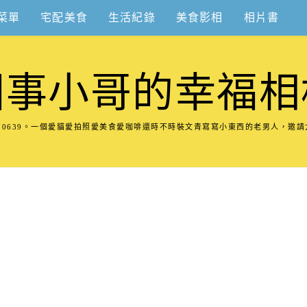
菜單
宅配美食
生活紀錄
美食影相
相片書
圍事小哥的幸福相
8570639。一個愛貓愛拍照愛美食愛咖啡還時不時裝文青寫寫小東西的老男人，邀