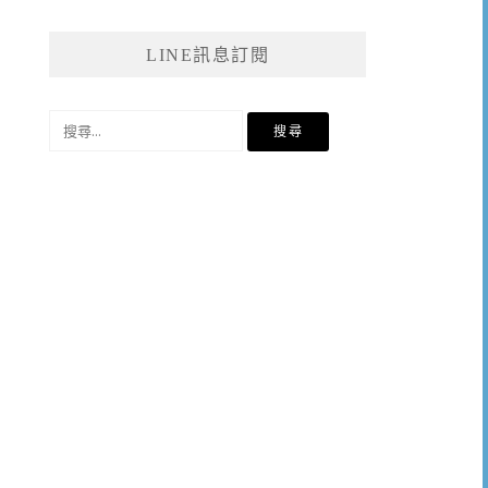
LINE訊息訂閱
搜
尋
關
鍵
字: