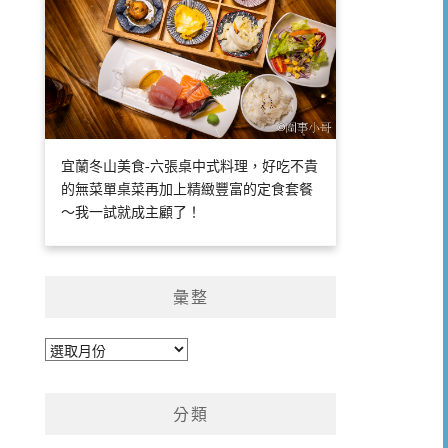
宜蘭冬山美食-六張桌中式料理，好吃不貴
的無菜單桌菜再加上精緻豐富的定食套餐
～我一試就成主顧了！
彙整
彙
整
分類