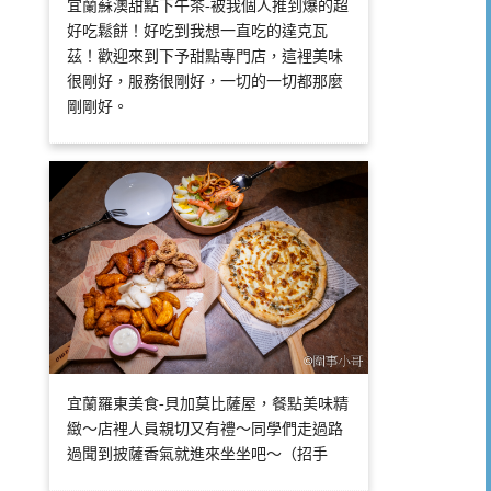
宜蘭蘇澳甜點下午茶-被我個人推到爆的超
好吃鬆餅！好吃到我想一直吃的達克瓦
茲！歡迎來到下予甜點專門店，這裡美味
很剛好，服務很剛好，一切的一切都那麼
剛剛好。
宜蘭羅東美食-貝加莫比薩屋，餐點美味精
緻～店裡人員親切又有禮～同學們走過路
過聞到披薩香氣就進來坐坐吧～（招手