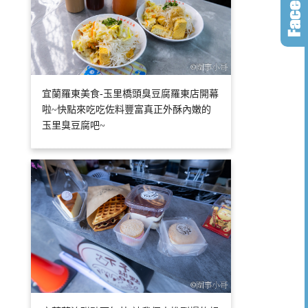
宜蘭羅東美食-玉里橋頭臭豆腐羅東店開幕
啦~快點來吃吃佐料豐富真正外酥內嫩的
玉里臭豆腐吧~