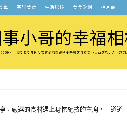
菜單
宅配美食
生活紀錄
美食影相
相片書
圍事小哥的幸福相
8570639。一個愛貓愛拍照愛美食愛咖啡還時不時裝文青寫寫小東西的老男人，邀
料亭，嚴選的食材遇上身懷絕技的主廚，一道道