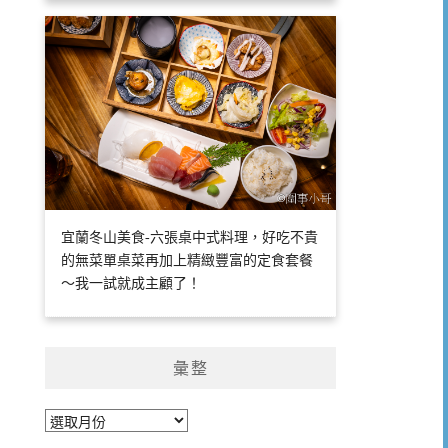
宜蘭冬山美食-六張桌中式料理，好吃不貴
的無菜單桌菜再加上精緻豐富的定食套餐
～我一試就成主顧了！
彙整
彙
整