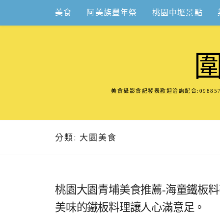
Skip
美食
阿美族豐年祭
桃園中壢景點
to
content
美食攝影食記發表歡迎洽詢配合:098
分類:
大園美食
桃園大園青埔美食推薦-海童鐵板
美味的鐵板料理讓人心滿意足。