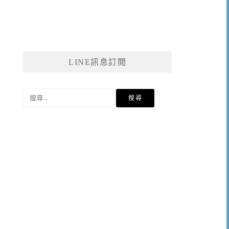
LINE訊息訂閱
搜
尋
關
鍵
字: