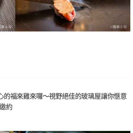
心的福來雞來囉～視野絕佳的玻璃屋讓你愜意
邀約