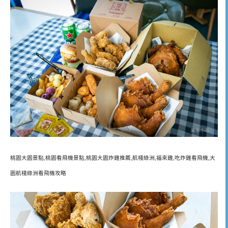
桃園大園景點,桃園看飛機景點,桃園大園炸雞推薦,航棧綠洲,福來雞,吃炸雞看飛機,大
園航棧綠洲看飛機攻略