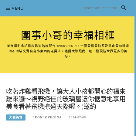
Skip
MENU
to
content
圍事小哥的幸福相框
美食攝影食記發表歡迎洽詢配合:0988570639。一個愛貓愛拍照愛美食愛咖啡還
時不時裝文青寫寫小東西的老男人，邀請大夥跟我一起，發現這世界更多的美
好。
吃著炸雞看飛機，讓大人小孩都開心的福來
雞來囉～視野絕佳的玻璃屋讓你愜意地享用
美食看著飛機掠過天際喔。(邀約
大園美食
LEONLOVEGINA
2024-07-06