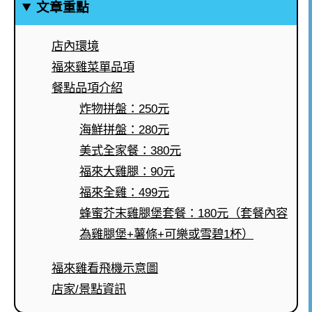
文章重點
店內環境
福來雞菜單品項
餐點品項介紹
炸物拼盤：250元
海鮮拼盤：280元
美式全家餐：380元
福來大雞腿：90元
福來全雞：499元
蜂蜜芥末雞腿堡套餐：180元（套餐內容
為雞腿堡+薯條+可樂或雪碧1杯）
福來雞看飛機示意圖
店家/景點資訊