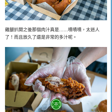
雞腿扒開之後那個肉汁真是……嘖嘖嘖，太迷人
了！而且放久了還是非常的多汁呢。