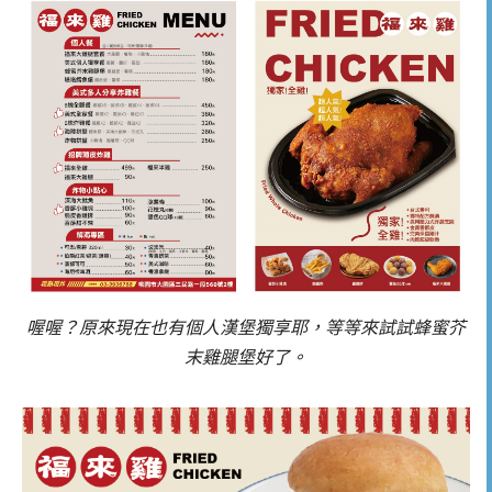
喔喔？原來現在也有個人漢堡獨享耶，等等來試試蜂蜜芥
末雞腿堡好了。