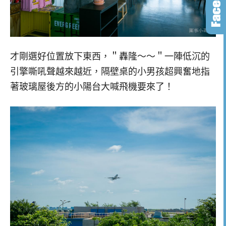
才剛選好位置放下東西，＂轟隆～～＂一陣低沉的
引擎嘶吼聲越來越近，隔壁桌的小男孩超興奮地指
著玻璃屋後方的小陽台大喊飛機要來了！