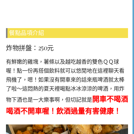
餐點品項介紹
炸物拼盤：250元
有鮮嫩的雞塊，薯條以及越吃越香的雙色ＱＱ球
喔！點一份再搭個飲料就可以悠閒地在這裡聊天看
飛機了，嗯！如果沒有開車來的話來瓶啤酒就太棒
了啦～這悶熱的夏天裡喝點冰冰涼涼的啤酒，用炸
開車不喝酒
物下酒也是一大樂事啊，但切記就是
喝酒不開車喔！飲酒過量有害健康！