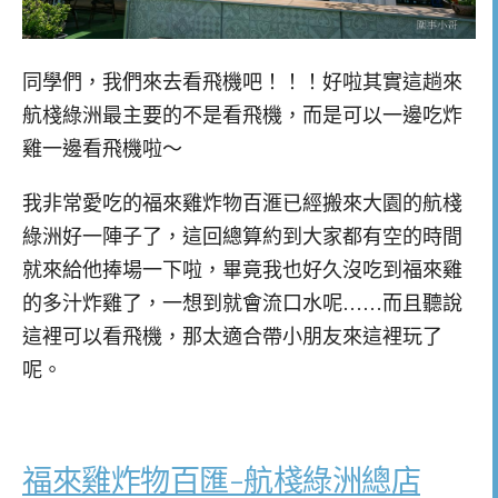
同學們，我們來去看飛機吧！！！好啦其實這趟來
航棧綠洲最主要的不是看飛機，而是可以一邊吃炸
雞一邊看飛機啦～
我非常愛吃的福來雞炸物百滙已經搬來大園的航棧
綠洲好一陣子了，這回總算約到大家都有空的時間
就來給他捧場一下啦，畢竟我也好久沒吃到福來雞
的多汁炸雞了，一想到就會流口水呢……而且聽說
這裡可以看飛機，那太適合帶小朋友來這裡玩了
呢。
福來雞炸物百匯-航棧綠洲總店