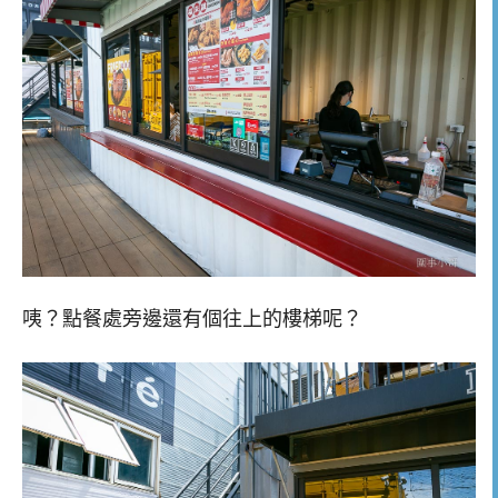
咦？點餐處旁邊還有個往上的樓梯呢？