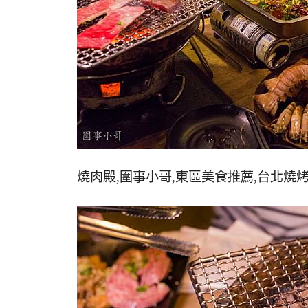
燒肉殿,圍事小哥,東區美食推薦,台北燒