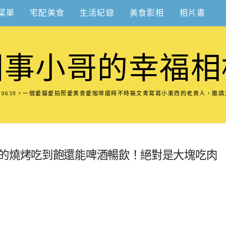
菜單
宅配美食
生活紀錄
美食影相
相片書
圍事小哥的幸福相
8570639。一個愛貓愛拍照愛美食愛咖啡還時不時裝文青寫寫小東西的老男人，邀
算的燒烤吃到飽還能啤酒暢飲！絕對是大塊吃肉