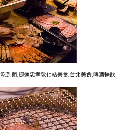
烤吃到飽,捷運忠孝敦化站美食,台北美食,啤酒暢飲