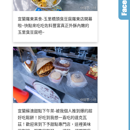
宜蘭羅東美食-玉里橋頭臭豆腐羅東店開幕
啦~快點來吃吃佐料豐富真正外酥內嫩的
玉里臭豆腐吧~
宜蘭蘇澳甜點下午茶-被我個人推到爆的超
好吃鬆餅！好吃到我想一直吃的達克瓦
茲！歡迎來到下予甜點專門店，這裡美味