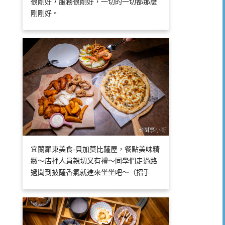
很剛好，服務很剛好，一切的一切都那麼
剛剛好。
宜蘭羅東美食-貝加莫比薩屋，餐點美味精
緻～店裡人員親切又有禮～同學們走過路
過聞到披薩香氣就進來坐坐吧～（招手