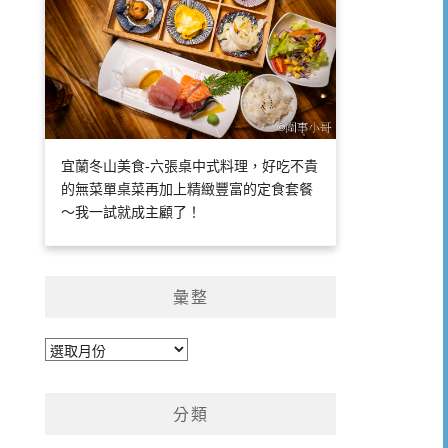
宜蘭冬山美食-六張桌中式料理，好吃不貴
的無菜單桌菜再加上精緻豐富的定食套餐
～我一試就成主顧了！
彙整
彙
整
分類