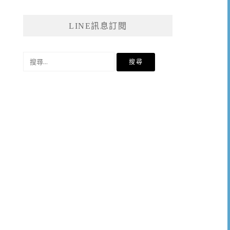
LINE訊息訂閱
搜
尋
關
鍵
字: