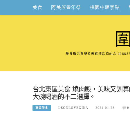
Skip
美食
阿美族豐年祭
桃園中壢景點
to
content
美食攝影食記發表歡迎洽詢配合:098
台北東區美食-燒肉殿，美味又划
大碗喝酒的不二選擇。
LEONLOVEGINA
2021-01-28
0
東區美食