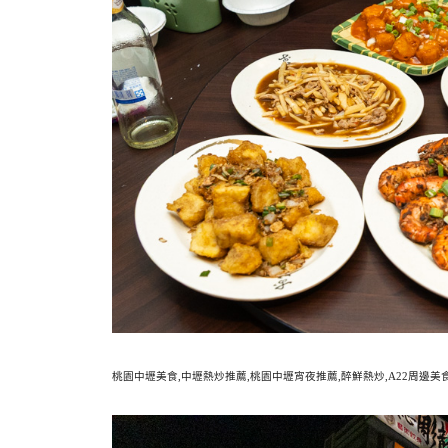
桃園中壢美食,中壢熱炒推薦,桃園中壢宵夜推薦,醉鮮熱炒,A22周邊美