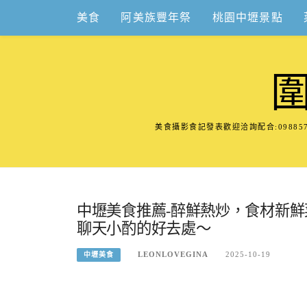
Skip
美食
阿美族豐年祭
桃園中壢景點
to
content
美食攝影食記發表歡迎洽詢配合:098
中壢美食推薦-醉鮮熱炒，食材新
聊天小酌的好去處～
LEONLOVEGINA
2025-10-19
中壢美食