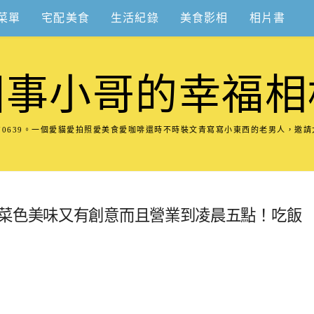
菜單
宅配美食
生活紀錄
美食影相
相片書
圍事小哥的幸福相
8570639。一個愛貓愛拍照愛美食愛咖啡還時不時裝文青寫寫小東西的老男人，邀
鮮菜色美味又有創意而且營業到凌晨五點！吃飯