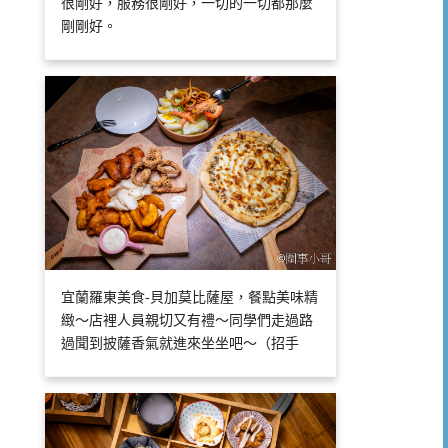
很剛好，服務很剛好，一切的一切都那麼
剛剛好。
宜蘭羅東美食-貝加莫比薩屋，餐點美味精
緻～店裡人員親切又有禮～同學們走過路
過聞到披薩香氣就進來坐坐吧～（招手