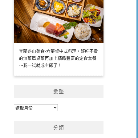
宜蘭冬山美食-六張桌中式料理，好吃不貴
的無菜單桌菜再加上精緻豐富的定食套餐
～我一試就成主顧了！
彙整
彙
整
分類