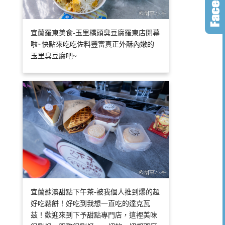
宜蘭羅東美食-玉里橋頭臭豆腐羅東店開幕
啦~快點來吃吃佐料豐富真正外酥內嫩的
玉里臭豆腐吧~
宜蘭蘇澳甜點下午茶-被我個人推到爆的超
好吃鬆餅！好吃到我想一直吃的達克瓦
茲！歡迎來到下予甜點專門店，這裡美味