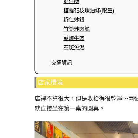
蚵仔酥
糖醋花枝蝦油條(限量)
蝦仁炒飯
竹筍炒肉絲
蔥爆牛肉
石斑魚湯
交通資訊
店家環境
店裡不算很大，但是收拾得很乾淨～兩
就直接坐在第一桌的圓桌。