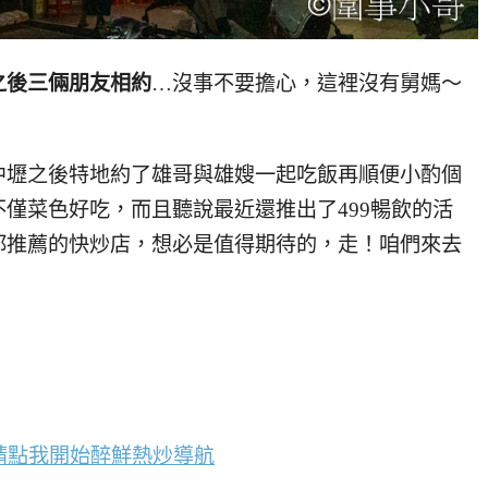
之後三倆朋友相約
…沒事不要擔心，這裡沒有舅媽～
中壢之後特地約了雄哥與雄嫂一起吃飯再順便小酌個
僅菜色好吃，而且聽說最近還推出了499暢飲的活
都推薦的快炒店，想必是值得期待的，走！咱們來去
請點我開始醉鮮熱炒導航