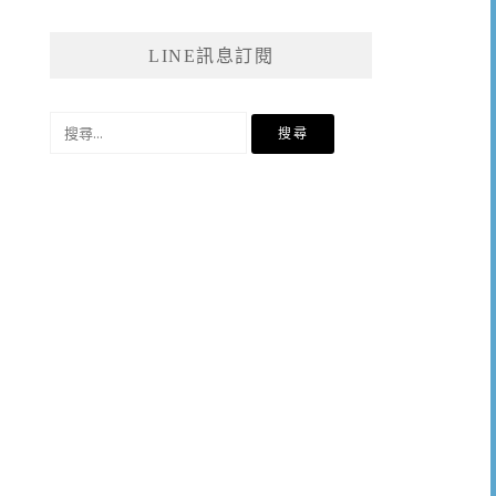
LINE訊息訂閱
搜
尋
關
鍵
字: