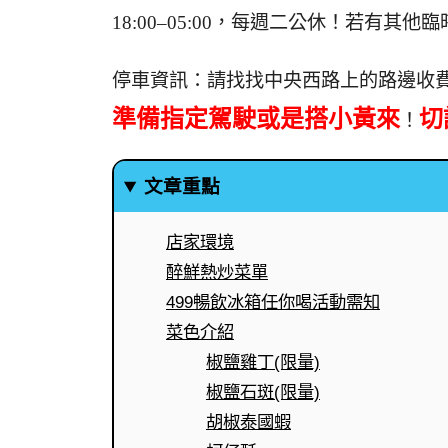
18:00–05:00，每週二公休！若有
停車資訊：請找找中央西路上的路邊收
準備指定駕駛或是搭小黃來
切
！
文章重點
店家環境
醉鮮熱炒菜單
499暢飲冰箱任你喝活動需知
菜色介紹
椒鹽雞丁(限量)
椒鹽石斑(限量)
胡椒泰國蝦