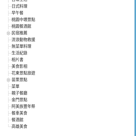
日式料理
早午餐
桃園中壢景點
桃園餐酒館
民宿推薦
流浪動物救援
無菜單料理
生活紀錄
相片書
美食影相
花東景點旅遊
苗栗景點
菜單
親子餐廳
金門景點
阿美族豐年祭
餐車美食
餐酒館
高雄美食