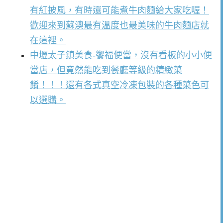
有紅披風，有時還可能煮牛肉麵給大家吃喔！
歡迎來到蘇澳最有溫度也最美味的牛肉麵店就
在這裡。
中壢太子鎮美食-饗福便當，沒有看板的小小便
當店，但竟然能吃到餐廳等級的精緻菜
餚！！！還有各式真空冷凍包裝的各種菜色可
以選購。