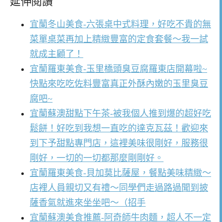
延伸閱讀
宜蘭冬山美食-六張桌中式料理，好吃不貴的無
菜單桌菜再加上精緻豐富的定食套餐～我一試
就成主顧了！
宜蘭羅東美食-玉里橋頭臭豆腐羅東店開幕啦~
快點來吃吃佐料豐富真正外酥內嫩的玉里臭豆
腐吧~
宜蘭蘇澳甜點下午茶-被我個人推到爆的超好吃
鬆餅！好吃到我想一直吃的達克瓦茲！歡迎來
到下予甜點專門店，這裡美味很剛好，服務很
剛好，一切的一切都那麼剛剛好。
宜蘭羅東美食-貝加莫比薩屋，餐點美味精緻～
店裡人員親切又有禮～同學們走過路過聞到披
薩香氣就進來坐坐吧～（招手
宜蘭蘇澳美食推薦-阿奇師牛肉麵，超人不一定