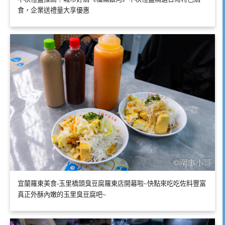
食，企業送禮量大享優惠
宜蘭羅東美食-玉里橋頭臭豆腐羅東店開幕啦~快點來吃吃佐料豐富
真正外酥內嫩的玉里臭豆腐吧~