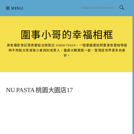
Skip
MENU
to
content
圍事小哥的幸福相框
美食攝影食記發表歡迎洽詢配合:0988570639。一個愛貓愛拍照愛美食愛咖啡還
時不時裝文青寫寫小東西的老男人，邀請大夥跟我一起，發現這世界更多的美
好。
NU PASTA 桃園大園店17