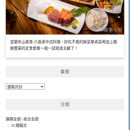
宜蘭冬山美食-六張桌中式料理，好吃不貴的無菜單桌菜再加上精
緻豐富的定食套餐～我一試就成主顧了！
彙整
彙
整
分類
展開全部
|
收合全部
3C開箱文