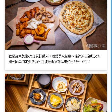
宜蘭羅東美食-貝加莫比薩屋，餐點美味精緻～店裡人員親切又有
禮～同學們走過路過聞到披薩香氣就進來坐坐吧～（招手