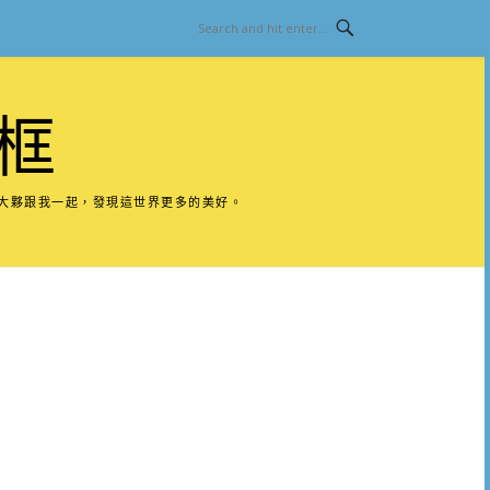
框
請大夥跟我一起，發現這世界更多的美好。