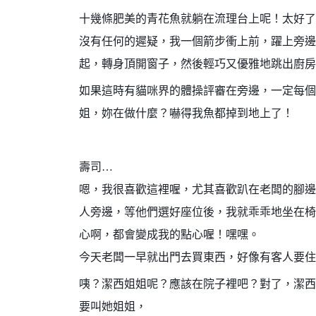
十幾條肥美的青花魚就躺在流理台上呢！太好了
沒有任何的遲疑，我一個箭步衝上前，躍上旁邊
起，
轉身頂開窗子，然後輕巧又優雅地跳出廚房
如果這時有貓咪界的體操評審在旁邊，一定每個
姐，妳在做什麼？嚇得我魚都掉到地上了！
壽司
…
嗯，我很喜歡這裡喔，尤其喜歡趴在老闆的腳邊
人旁邊，等他們選好座位後，我就乖乖地坐在椅
心啊，都會變成我的點心喔！嘿嘿。
今天老闆一早就出門去買東西，好像有客人要住
咦？潔西姐姐呢？應該在院子裡吧？對了，潔西
要叫她姐姐，