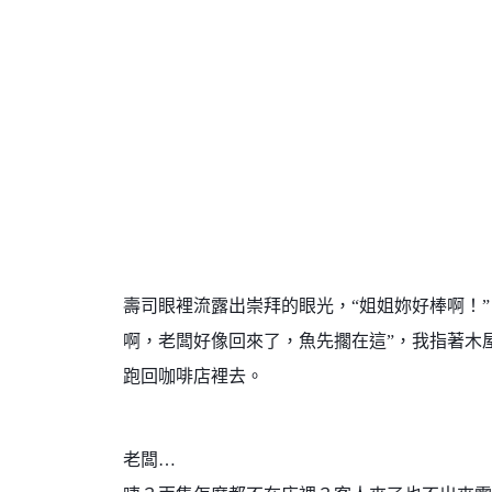
壽司眼裡流露出崇拜的眼光，
“
姐姐妳好棒啊！
”
啊，老闆好像回來了，魚先擱在這
”
，
我指著木
跑回咖啡店裡去。
老闆
…