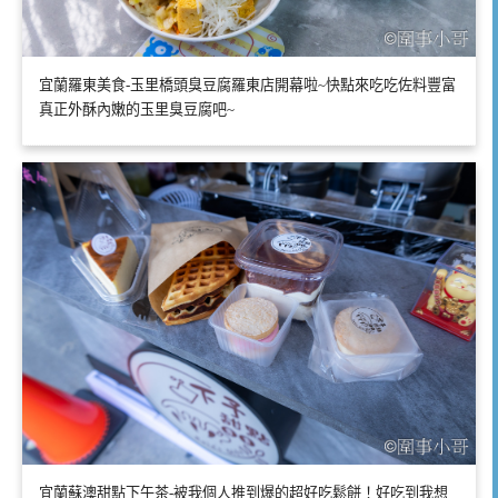
宜蘭羅東美食-玉里橋頭臭豆腐羅東店開幕啦~快點來吃吃佐料豐富
真正外酥內嫩的玉里臭豆腐吧~
宜蘭蘇澳甜點下午茶-被我個人推到爆的超好吃鬆餅！好吃到我想