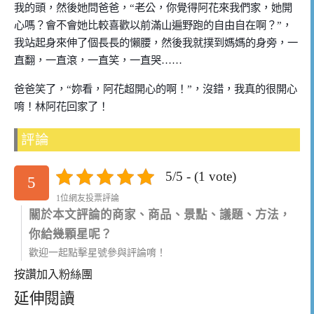
我的頭，然後她問爸爸，
“
老公，你覺得阿花來我們家，她開
心嗎？會不會她比較喜歡以前滿山遍野跑的自由自在啊？
”
，
我站起身來伸了個長長的懶腰，然後我就撲到媽媽的身旁，一
直翻，一直滾，一直笑，一直哭
……
爸爸笑了，
“
妳看，阿花超開心的啊！
”
，沒錯，我真的很開心
唷！林阿花回家了！
評論
5/5 - (1 vote)
5
1位網友投票評論
關於本文評論的商家、商品、景點、議題、方法，
你給幾顆星呢？
歡迎一起點擊星號參與評論唷！
按讚加入粉絲團
延伸閱讀