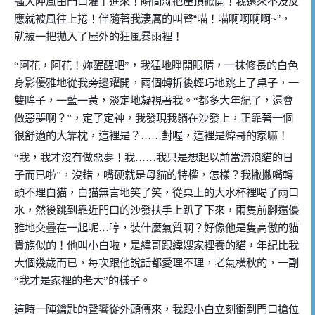
強大陣風由門口灌了進來！瞬間就把屋頂掀開！我還來不及反
應就被風往上捲！伴隨著我淒厲的叫聲
“
喵！喵啊啊啊啊
~”
，
就被一把拋入了屋外的狂風暴雨裡！
“
阿花，阿花！妳醒醒吧
”
，我猛地睜開眼睛，一抹修長的白色
身影優雅地從我旁邊躍開，兩個轉折後輕巧地跳上了桌子，一
雙眸子，一藍一黃，淡定地凝視著我。
“
都多大年紀了，還會
做惡夢啊？
”
，定了定神，我發現我躺在沙發上，正靠著一個
很舒適的大靠枕，這裡是？
……
對喔，這裡是緯哥的家嘛！
“
我，我才沒有做惡夢！我
……
我只是想起以前當流浪貓的日
子而已啦
”
，沒錯，嘴硬就是母貓的特權，怎樣？我撇撇嘴轉
頭不理白猫，白猫無言地笑了笑，從桌上的大水杯裡喝了兩口
水，然後跳到靠近門口的沙發扶手上趴了下來，兩隻前腳還優
雅地交疊在一起呢
…
哼，裝什麼氣質啊？好像他是隻高傲的貓
貴族似的！他叫小白啦，是緯哥跟緯嫂家裡養的貓，年紀比我
大個幾歲而已，每次跟他說話都愛理不理，老氣橫秋的，一副
“
我才是家裡的老大
”
的樣子。
這時一陣鑰匙的聲響從外頭傳來，我跟小白立刻衝到門口搶位