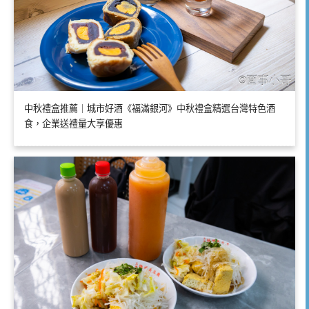
中秋禮盒推薦｜城市好酒《福滿銀河》中秋禮盒精選台灣特色酒
食，企業送禮量大享優惠