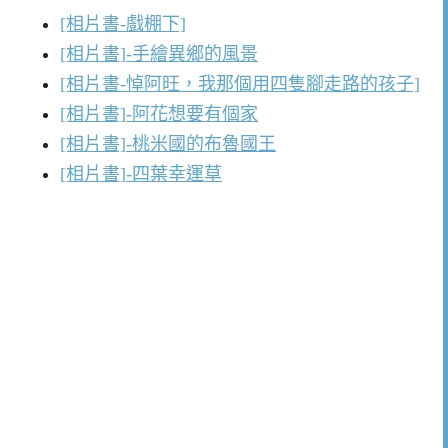
[相片書-戲棚下]
[相片書]-手繪異鄉的風景
[相片書-悼阿旺，我那個用四隻腳走路的孩子]
[相片書]-阿花想要有個家
[相片書]-桃米國的布魯國王
[相片書]-四葉幸運草