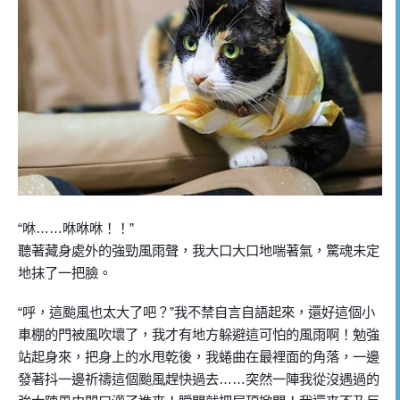
“
咻
……
咻咻咻！！
”
聽著藏身處外的強勁風雨聲，我大口大口地喘著氣，驚魂未定
地抹了一把臉。
“
呼，這颱風也太大了吧？
”
我不禁自言自語起來，還好這個小
車棚的門被風吹壞了，我才有地方躲避這可怕的風雨啊！勉強
站起身來，把身上的水甩乾後，我蜷曲在最裡面的角落，一邊
發著抖一邊祈禱這個颱風趕快過去
……
突然一陣我從沒遇過的