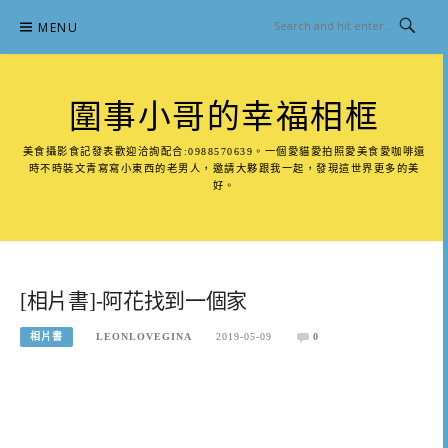
Skip
MENU
to
content
圍事小哥的幸福相框
美食攝影食記發表歡迎洽詢配合:0988570639。一個愛貓愛拍照愛美食愛咖啡還
時不時裝文青寫寫小東西的老男人，邀請大夥跟我一起，發現這世界更多的美
好。
[相片書]-阿花找到一個家
相片書
LEONLOVEGINA
2019-05-09
0