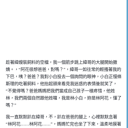
趁著緯嫂裝飼料的空檔，我一個箭步跳上緯哥的大腿開始撒
嬌。，
“
阿花很想爸爸，對嗎？
”
，緯哥一如往常的輕搔著我的
下巴，咦？爸爸？我對小白投去一個詢問的眼神，小白正慢條
斯理的吃著飼料，他抬起頭來看見我迷惑的表情後就笑了，
“
不覺得嗎？爸爸媽媽把我們當成自己孩子一樣疼惜，他姓
林，我們兩個自然跟他姓囉，我是林小白，妳是林阿花，懂了
嗎？
”
我一直默默趴在緯哥，不，趴在爸爸的腿上，心裡默默念著
“
林阿花
……
林阿花
……”
，媽媽忙完也坐了下來，溫柔地摸著