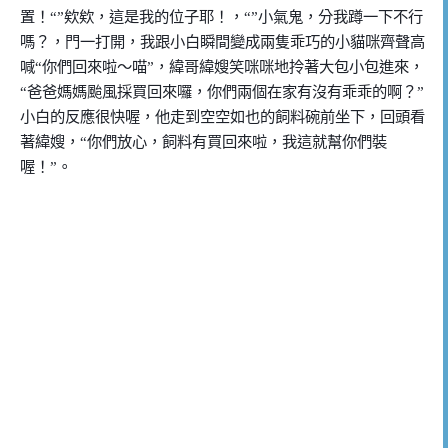
置！
“”
欸欸，這是我的位子耶！，
“”
小氣鬼，分我蹲一下不行
嗎？，門一打開，我跟小白瞬間變成兩隻乖巧的小貓咪齊聲高
喊
“
你們回來啦～喵
”
，緯哥緯嫂笑咪咪地拎著大包小包進來，
“
爸爸媽媽颱風採買回來囉，你們兩個在家有沒有乖乖的啊？
”
小白的反應很快喔，他走到空空如也的飼料碗前坐下，回頭看
著緯嫂，
“
你們放心，飼料有買回來啦，我這就幫你們裝
喔！
”
。