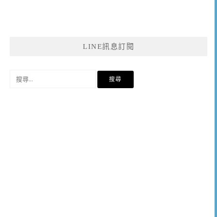
LINE訊息訂閱
搜
尋
關
鍵
字: