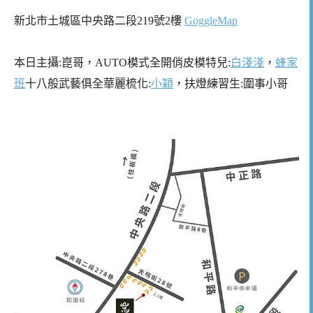
新北市土城區中央路二段219號2樓 
GoggleMap
本日主攝:崑哥，AUTO模式全開俏皮模特兒:
白淺淺
，
蜂家
班
十八般武藝俱全華麗梳化:
小穎
，扶燈練習生:圍事小哥