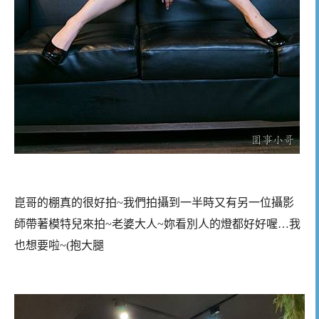
崑哥的棚真的很好拍~我們拍攝到一半時又有另一位攝影
師帶著模特兒來拍~老婆大人~妳看別人的燈都好好喔…我
也想要啦~(抱大腿