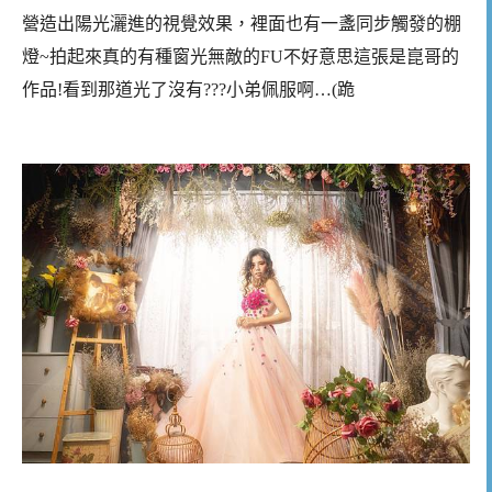
營造出陽光灑進的視覺效果，裡面也有一盞同步觸發的棚
燈~拍起來真的有種窗光無敵的FU不好意思這張是崑哥的
作品!看到那道光了沒有???小弟佩服啊…(跪