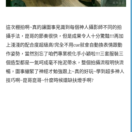
這次棚拍啊~真的讓圍事見識到每個神人攝影師不同的拍
攝手法，崑哥的節奏很快，但是成果令人十分驚豔!!!再加
上淺淺的配合度超級高!完全不用cue就會自動換表情跟動
作姿勢，當然別忘了咱們專業梳化手小穎啦!!!三套服裝三
個造型都是一氣呵成毫不拖泥帶水，整個拍攝流程明快流
暢，圍事繃緊了神經才勉強跟上~真的好玩~學到超多神人
技巧啊~崑哥崑哥~什麼時候還缺扶燈手啊?