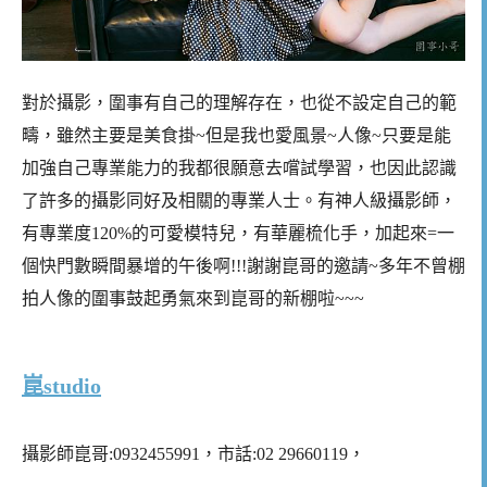
對於攝影，圍事有自己的理解存在，也從不設定自己的範
疇，雖然主要是美食掛~但是我也愛風景~人像~只要是能
加強自己專業能力的我都很願意去嚐試學習，也因此認識
了許多的攝影同好及相關的專業人士。有神人級攝影師，
有專業度120%的可愛模特兒，有華麗梳化手，加起來=一
個快門數瞬間暴增的午後啊!!!謝謝崑哥的邀請~多年不曾棚
拍人像的圍事鼓起勇氣來到崑哥的新棚啦~~~
崑studio
攝影師崑哥:0932455991，市話:02 29660119，