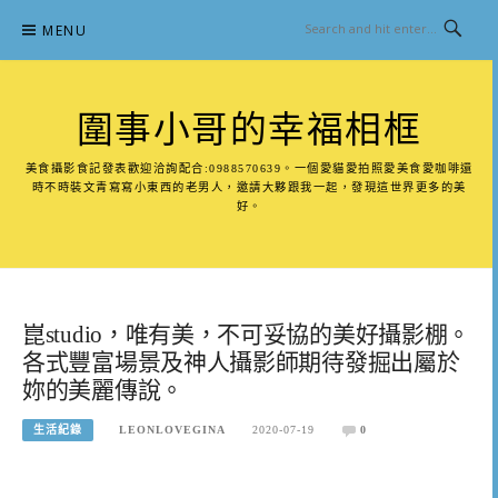
Skip
MENU
to
content
圍事小哥的幸福相框
美食攝影食記發表歡迎洽詢配合:0988570639。一個愛貓愛拍照愛美食愛咖啡還
時不時裝文青寫寫小東西的老男人，邀請大夥跟我一起，發現這世界更多的美
好。
崑studio，唯有美，不可妥協的美好攝影棚。
各式豐富場景及神人攝影師期待發掘出屬於
妳的美麗傳說。
生活紀錄
LEONLOVEGINA
2020-07-19
0