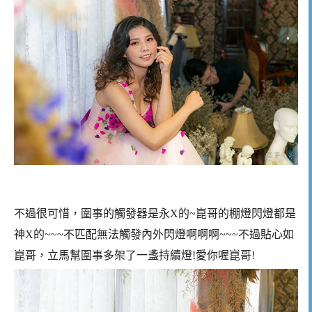
不過很可惜，圍事的觸發器是永X的~崑哥的棚燈閃燈都是
神X的~~~不匹配無法觸發內外閃燈啊啊啊~~~不過貼心如
崑哥，立馬幫圍事多架了一盞持續燈!愛你喔崑哥!