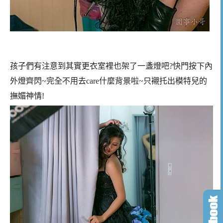
孩子們有注意到其實更衣室裡也架了一盞燈吧?快門按下內
外燈齊閃~完全不用去care什麼背景啦~只襯托出模特兒的
撫媚神情!