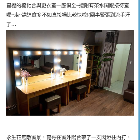
崑棚的梳化台與更衣室一應俱全~還附有茶水間跟接待室
喔~走~講這麼多不如直接場比較快啦!(圍事緊張到流手汗
了…
永生花無敵窗景，崑哥在窗外陽台架了一支閃燈往內打，