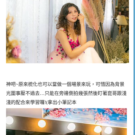
神吧~原來梳化也可以當做一個場景來玩，可惜因為背景
光圍事壓不過去…只能在旁邊側拍幾張然後盯著崑哥跟淺
淺的配合來學習囉!(拿出小筆記本