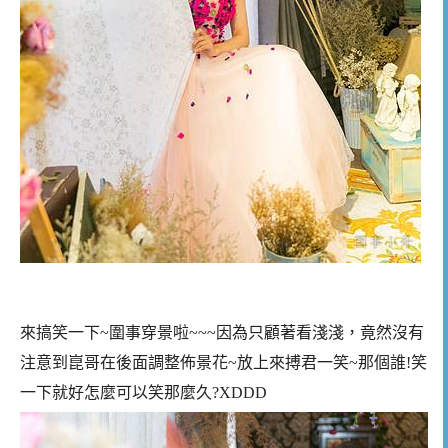
來搞笑一下~圍事穿景啦~~~因為只顧著看淺淺，竟然沒有
注意到崑哥在後面調整佈景花~放上來搏君一笑~那個誰!笑
一下就好怎麼可以笑那麼久?XDDD