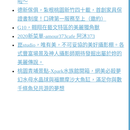
啦～
德新傢俱，紮根桃園新竹四十載，首創家具保
證書制度！口碑第一服務至上（邀約）
G10，翱翔在藝文特區的美麗獨角獸
2020新菜單-amour373cafe 阿沐373
崑studio，唯有美，不可妥協的美好攝影棚。各
式豐富場景及神人攝影師期待發掘出屬於妳的
美麗傳說。
桃園青埔景點-Xpark水族館開箱，網美必殺夢
幻水母水晶球與福爾摩沙大魚缸，滿足你與數
千條魚兒共游的夢想