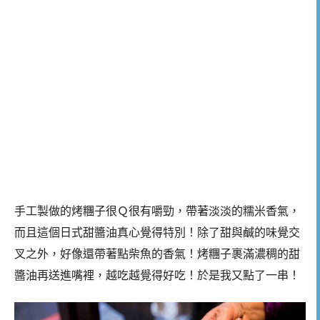
手工製做的烤糰子很Ｑ很有嚼勁，帶著淡淡的糯米香氣，
而且這個日式甜醬油真心覺得特別！除了甜與鹹的味覺交
叉之外，好像還帶著點柴魚的香氣！烤糰子裹滿濃稠的甜
醬油再送進嘴裡，越吃越覺得好吃！於是我又點了一串！