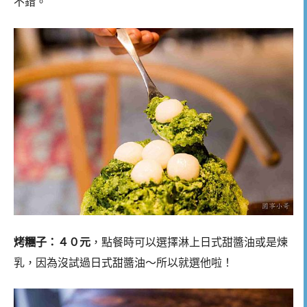
不錯。
烤糰子：４０元
，點餐時可以選擇淋上日式甜醬油或是煉
乳，因為沒試過日式甜醬油～所以就選他啦！