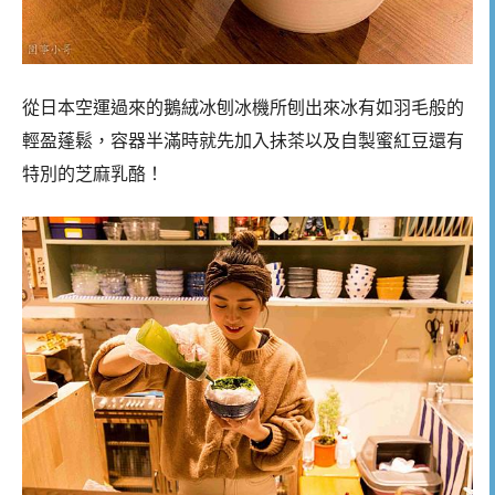
從日本空運過來的鵝絨冰刨冰機所刨出來冰有如羽毛般的
輕盈蓬鬆，容器半滿時就先加入抺茶以及自製蜜紅豆還有
特別的芝麻乳酪！