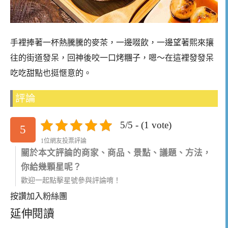
手裡捧著一杯熱騰騰的麥茶，一邊啜飲，一邊望著熙來攘
往的街道發呆，回神後咬一口烤糰子，嗯～在這裡發發呆
吃吃甜點也挺愜意的。
評論
5/5 - (1 vote)
5
1位網友投票評論
關於本文評論的商家、商品、景點、議題、方法，
你給幾顆星呢？
歡迎一起點擊星號參與評論唷！
按讚加入粉絲團
延伸閱讀