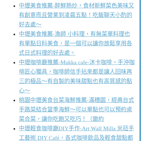
中壢美食推薦-醉鮮熱炒，食材新鮮菜色美味又
有創意而且營業到凌晨五點！吃飯聊天小酌的
好去處～
中壢美食推薦-漁師 小料理，有無菜單料理也
有單點日料美食，是一個可以讓你放鬆享用各
式日式料理的好去處。
中壢咖啡廳推薦-Mukka cafe-沐卡咖啡，手沖咖
啡匠心獨具，咖啡師信手拈來都是讓人回味再
三的極品～有自製的美味甜點也有高質感的點
心～
桃園中壢美食台菜海鮮推薦-滿穗園，經典台式
手路菜結合當季海鮮～可以單點也可以預約桌
菜合菜，讓你吃飽又吃巧！（邀約
中壢輕食咖啡廳DIY手作-Art Wall Milla 米菈手
工藝術 DIY Café，各式咖啡飲品及輕食甜點都