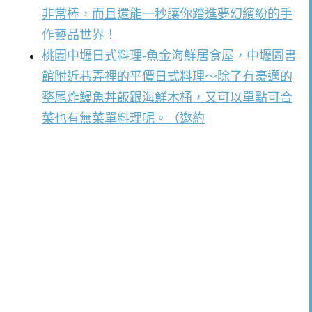
非常棒，而且還能一秒讓你踏進夢幻繽紛的手
作藝品世界！
桃園中壢日式料理-魚金海鮮居食屋，中壢圖書
館附近巷弄裡的平價日式料理～除了有豪邁的
整尾炸鰻魚丼飯跟海鮮木桶，又可以單點可合
菜也有無菜單料理呢。（邀約