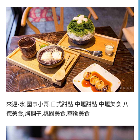
來遲·氷,圍事小哥,日式甜點,中壢甜點,中壢美食,八
德美食,烤糰子,桃園美食,華勛美食