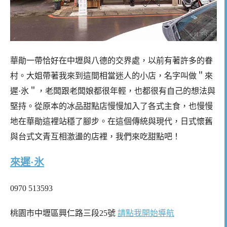
華勛一帶恰好在中壢與八德的交界處，以前有著許多的眷
村。大姐帶著我來到這間相當迷人的小店，名字叫做＂來
遲·氷＂，老闆跟老闆娘都很年輕，也都很有自己的想法與
堅持。從原本的冰品甜點店慢慢加入了各式主食，也慢慢
地在華勛這裡站穩了腳步。在這個傳統與現代，日式懷舊
與台式文青互相激盪的店裡，我們來吃甜點吧！
來遲·氷
0970 513593
桃園市中壢區興仁路三段25號
請點我開始導航