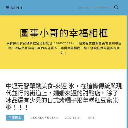
Skip
MENU
to
content
圍事小哥的幸福相框
美食攝影食記發表歡迎洽詢配合:0988570639。一個愛貓愛拍照愛美食愛咖啡還
時不時裝文青寫寫小東西的老男人，邀請大夥跟我一起，發現這世界更多的美
好。
中壢元智華勛美食-來遲·氷，在這條傳統與現
代並行的街道上，姍姍來遲的甜點店。除了
冰品還有少見的日式烤糰子跟年糕紅豆紫米
粥！！！
中壢美食
LEONLOVEGINA
2020-12-24
0