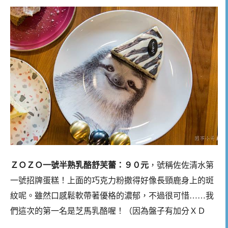
ＺＯＺＯ一號半熟乳酪舒芙蕾：９０元
，號稱佐佐清水第
一號招牌蛋糕！上面的巧克力粉撒得好像長頸鹿身上的斑
紋呢。雖然口感鬆軟帶著優格的濃郁，不過很可惜……我
們這次的第一名是芝馬乳酪喔！（因為盤子有加分ＸＤ