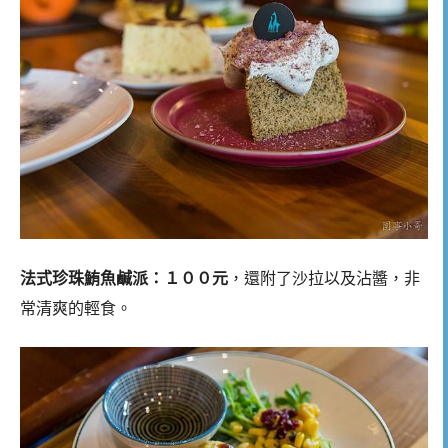
法式珍珠鮪魚鹹派：１００元
，還附了沙拉以及沾醬，非
常清爽的輕食。