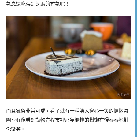
氣息還吃得到芝麻的香氣呢！
而且擺盤非常可愛，看了就有一種讓人會心一笑的慵懶氛
圍～好像看到動物方程市裡那隻櫃檯的樹懶在慢吞吞地對
你微笑。