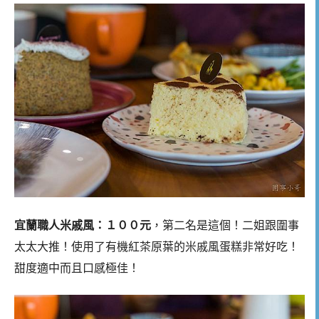
宜蘭職人米戚風：１００元
，第二名是這個！二姐跟圍事
太太大推！使用了有機紅茶原葉的米戚風蛋糕非常好吃！
甜度適中而且口感極佳！