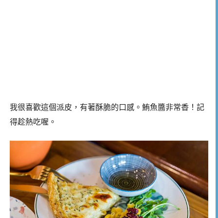
我很喜歡這個派皮，有著酥脆的口感。鮪魚醬非常香！記
得趁熱吃喔。