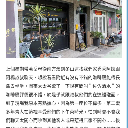
上個星期帶著岳母從南方澳到冬山這找我們家秀秀阿姨跟
阿楊叔叔聊天，想說看看附近有沒有不錯的咖啡廳能帶長
輩去坐坐，圍事太太谷歌了一下說有間叫＂佐佐清水＂的
咖啡廳評價很不錯，於是乎就跟叔叔他們約在這裡碰面。
到了現場我原本有點擔心，因為第一座位不算多，第二蠻
多年青人在這裡享受他們的下午茶時光，怕到時會不會我
們聊天太開心而吵到其他客人或是惹得店家不開心……後