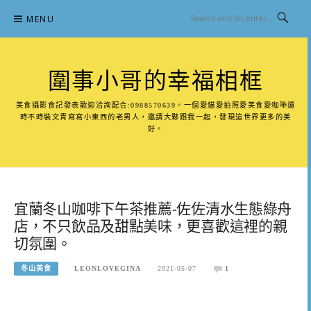
Skip
MENU
to
content
圍事小哥的幸福相框
美食攝影食記發表歡迎洽詢配合:0988570639。一個愛貓愛拍照愛美食愛咖啡還
時不時裝文青寫寫小東西的老男人，邀請大夥跟我一起，發現這世界更多的美
好。
宜蘭冬山咖啡下午茶推薦-佐佐清水生態綠舟
店，不只飲品及甜點美味，更喜歡這裡的親
切氛圍。
冬山美食
LEONLOVEGINA
2021-05-07
1