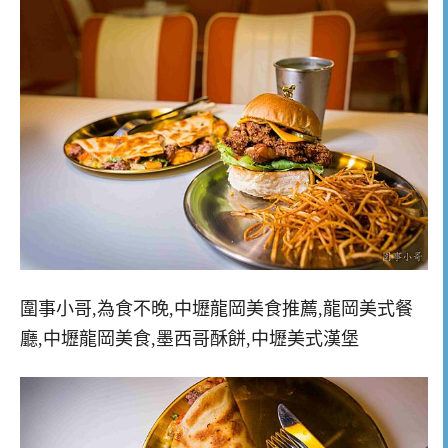
圍事小哥,為食不晚,中壢龍岡美食推薦,龍岡美式餐
廳,中壢龍岡美食,墨西哥酥餅,中壢美式漢堡