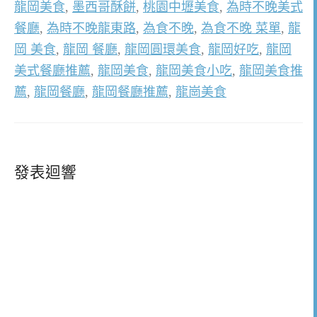
龍岡美食
,
墨西哥酥餅
,
桃園中壢美食
,
為時不晚美式
餐廳
,
為時不晚龍東路
,
為食不晚
,
為食不晚 菜單
,
龍
岡 美食
,
龍岡 餐廳
,
龍岡圓環美食
,
龍岡好吃
,
龍岡
美式餐廳推薦
,
龍岡美食
,
龍岡美食小吃
,
龍岡美食推
薦
,
龍岡餐廳
,
龍岡餐廳推薦
,
龍崗美食
發表迴響