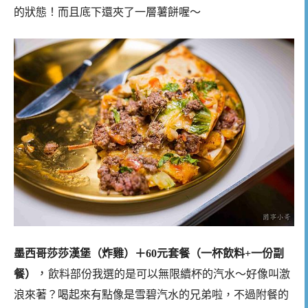
的狀態！而且底下還夾了一層薯餅喔～
墨西哥莎莎漢堡（炸雞）＋60元套餐（一杯飲料+一份副
，
餐）
飲料部份我選的是可以無限續杯的汽水～好像叫激
浪來著？喝起來有點像是雪碧汽水的兄弟啦，不過附餐的