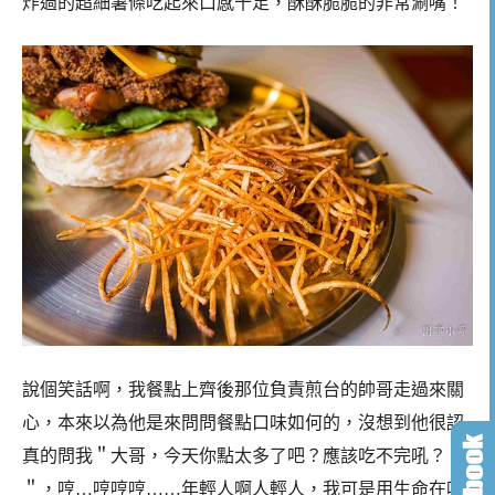
炸過的超細薯條吃起來口感十足，酥酥脆脆的非常涮嘴！
說個笑話啊，我餐點上齊後那位負責煎台的帥哥走過來關
心，本來以為他是來問問餐點口味如何的，沒想到他很認
真的問我＂大哥，今天你點太多了吧？應該吃不完吼？
＂，哼…哼哼哼……年輕人啊人輕人，我可是用生命在吃