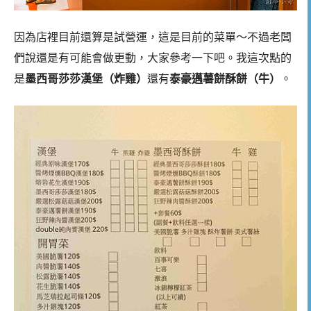
因為店裡目前還算是試營運，這是目前的菜單～不過老闆
們說還是有可能會做更動，大家參考一下吧。我這次點的
是
墨西哥莎莎漢堡（炸雞）
還有
泰豪邁薯餅酥餅（牛）
。