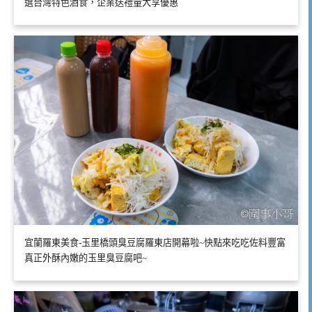
選台灣特色酒食，企業送禮量大享優惠
宜蘭羅東美食-玉里橋頭臭豆腐羅東店開幕啦~快點來吃吃佐料豐富
真正外酥內嫩的玉里臭豆腐吧~