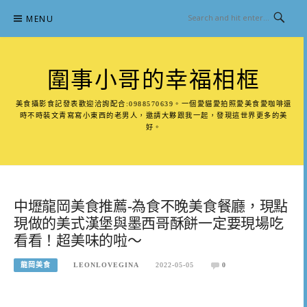
Skip
MENU
to
content
圍事小哥的幸福相框
美食攝影食記發表歡迎洽詢配合:0988570639。一個愛貓愛拍照愛美食愛咖啡還
時不時裝文青寫寫小東西的老男人，邀請大夥跟我一起，發現這世界更多的美
好。
中壢龍岡美食推薦-為食不晚美食餐廳，現點
現做的美式漢堡與墨西哥酥餅一定要現場吃
看看！超美味的啦～
龍岡美食
LEONLOVEGINA
2022-05-05
0