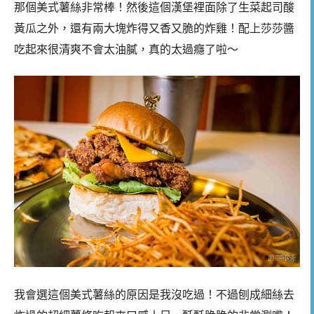
那個美式薯絲非常棒！然後這個漢堡裡面除了生菜起司酸
黃瓜之外，還有兩大塊炸得又香又脆的炸雞！配上莎莎醬
吃起來很清爽不會太油膩，真的太過癮了啦～
我會選這個美式薯絲的原因是我沒吃過！不過刨成細絲去