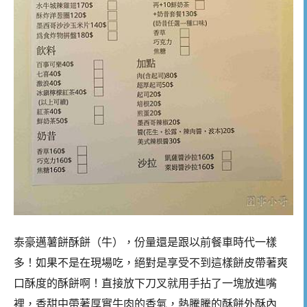
泰豪邁薯餅酥餅（牛），份量還是跟以前餐車時代一樣
多！如果不是在現場吃，絕對是享受不到這樣餅皮帶著爽
口酥度的酥餅啊！直接放下刀叉就用手拈了一塊放進嘴
裡，香甜中帶著厚實牛肉的香氣，熱騰騰的酥餅外酥內