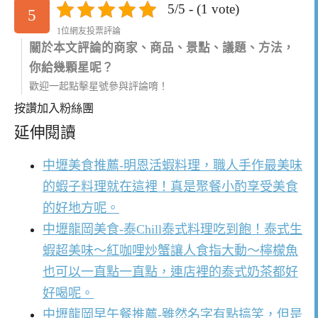
5/5 - (1 vote)
5
1位網友投票評論
關於本文評論的商家、商品、景點、議題、方法，
你給幾顆星呢？
歡迎一起點擊星號參與評論唷！
按讚加入粉絲團
延伸閱讀
中壢美食推薦-明恩活蝦料理，職人手作最美味
的蝦子料理就在這裡！真是聚餐小酌享受美食
的好地方呢。
中壢龍岡美食-泰Chill泰式料理吃到飽！泰式生
蝦超美味～紅咖哩炒蟹讓人食指大動～檸檬魚
也可以一直點一直點，連店裡的泰式奶茶都好
好喝呢。
中壢龍岡早午餐推薦-雖然名字有點搞笑，但是