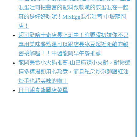
混蛋吐司把豐富的配料跟軟嫩的煎蛋混在一起
真的是好好吃呢！MixEgg混蛋吐司 中壢龍岡
店！
超可愛哈士奇店長上班中！旿野曜初讓你不只
享用美味餐點還可以跟店長冰豆超近距離的親
密接觸喔！！中壢龍岡早午餐推薦
龍岡美食小火鍋推薦-山巴麻辣小火鍋，鍋物選
擇多樣湯頭用心熬煮，而且私房炒泡麵跟紅油
炒手也超美味的啦！
日日朝食龍岡店菜單