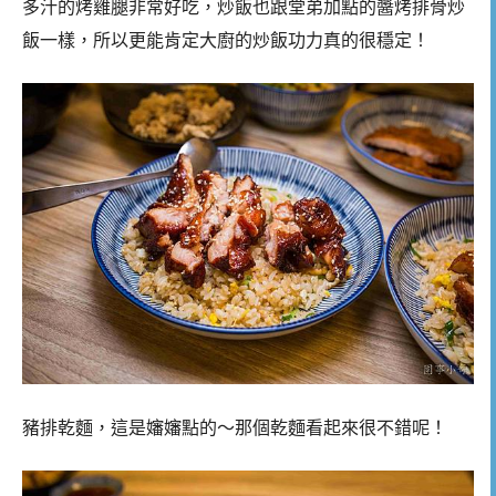
多汁的烤雞腿非常好吃，炒飯也跟堂弟加點的醬烤排骨炒
飯一樣，所以更能肯定大廚的炒飯功力真的很穩定！
豬排乾麵，這是嬸嬸點的～那個乾麵看起來很不錯呢！