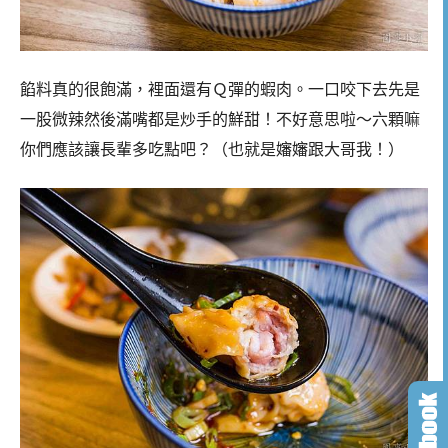
餡料真的很飽滿，裡面還有Ｑ彈的蝦肉。一口咬下去先是
一股微辣然後滿嘴都是炒手的鮮甜！不好意思啦～六顆嘛
你們應該讓長輩多吃點吧？（也就是嬸嬸跟大哥我！）