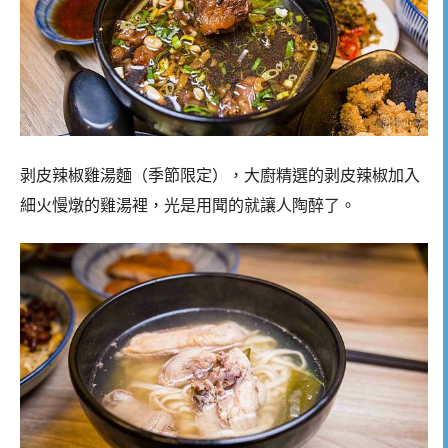
剥皮辣椒雞湯麵（季節限定），大廚精選的剥皮辣椒加入
細火慢燉的雞湯裡，光是用聞的就讓人陶醉了。