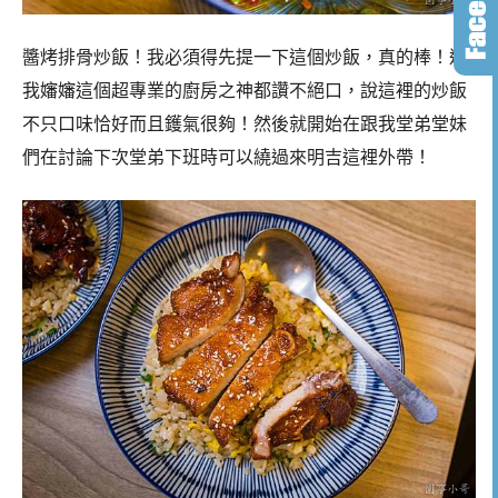
醬烤排骨炒飯！我必須得先提一下這個炒飯，真的棒！連
我嬸嬸這個超專業的廚房之神都讚不絕口，說這裡的炒飯
不只口味恰好而且鑊氣很夠！然後就開始在跟我堂弟堂妹
們在討論下次堂弟下班時可以繞過來明吉這裡外帶！