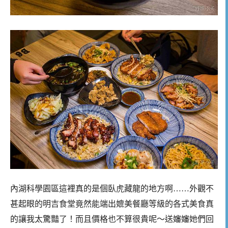
內湖科學園區這裡真的是個臥虎藏龍的地方啊……外觀不
甚起眼的明吉食堂竟然能端出媲美餐廳等級的各式美食真
的讓我太驚豔了！而且價格也不算很貴呢～送嬸嬸她們回