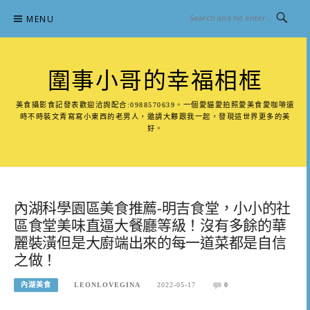
Skip
MENU
to
content
圍事小哥的幸福相框
美食攝影食記發表歡迎洽詢配合:0988570639。一個愛貓愛拍照愛美食愛咖啡還
時不時裝文青寫寫小東西的老男人，邀請大夥跟我一起，發現這世界更多的美
好。
內湖科學園區美食推薦-明吉食堂，小小的社
區食堂美味直逼大餐廳等級！沒有多餘的華
麗裝潢但是大廚端出來的每一道菜都是自信
之做！
內湖美食
LEONLOVEGINA
2022-05-17
0