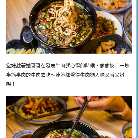
堂妹趁著她哥哥在發表牛肉麵心得的時候，偷偷挾了一塊
半筋半肉的牛肉去吃～連她都覺得牛肉夠入味又香又嫩
呢！