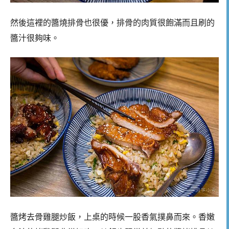
然後這裡的醬燒排骨也很優，排骨的肉質很飽滿而且刷的
醬汁很夠味。
醬烤去骨雞腿炒飯，上桌的時候一股香氣撲鼻而來。香嫩