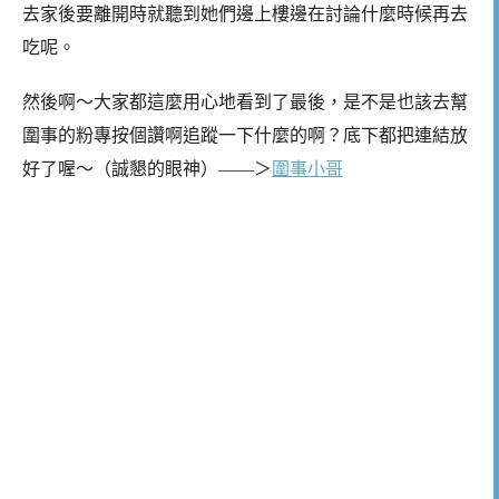
去家後要離開時就聽到她們邊上樓邊在討論什麼時候再去
吃呢。
然後啊～大家都這麼用心地看到了最後，是不是也該去幫
圍事的粉專按個讚啊追蹤一下什麼的啊？底下都把連結放
好了喔～（誠懇的眼神）——＞
圍事小哥