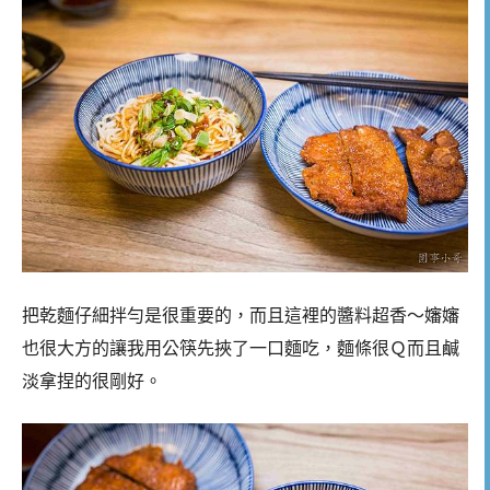
把乾麵仔細拌勻是很重要的，而且這裡的醬料超香～嬸嬸
也很大方的讓我用公筷先挾了一口麵吃，麵條很Ｑ而且鹹
淡拿捏的很剛好。