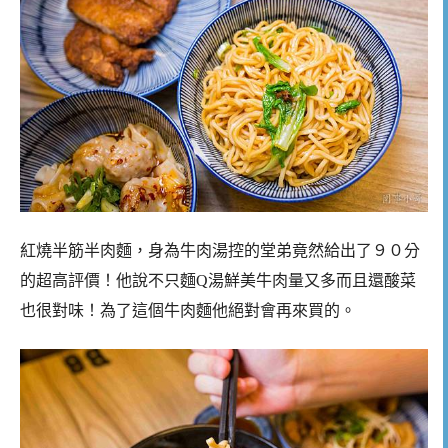
紅燒半筋半肉麵，身為牛肉湯控的堂弟竟然給出了９０分
的超高評價！他說不只麵Q湯鮮美牛肉量又多而且還酸菜
也很對味！為了這個牛肉麵他絕對會再來買的。